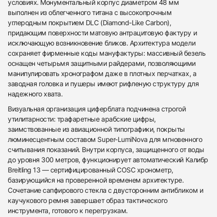
условиях. Монументальный корпус диаметром 48 мм
выполнен из облегченного титана с высокопрочным
углеродным покрытием DLC (Diamond-Like Carbon),
придающим поверхности матовую антрацитовую фактуру и
исключающую возникновение бликов. Архитектура модели
сохраняет фирменные коды мануфактуры: массивный безель
оснащен четырьмя защитными райдерами, позволяющими
манипулировать хронографом даже в плотных перчатках, а
заводная головка и пушеры имеют рифленую структуру для
надежного хвата.
Визуальная организация циферблата подчинена строгой
утилитарности: трафаретные арабские цифры,
заимствованные из авиационной типографики, покрыты
люминесцентным составом Super-LumiNova для мгновенного
считывания показаний. Внутри корпуса, защищенного от воды
до уровня 300 метров, функционирует автоматический Калибр
Breitling 13 — сертифицированный COSC хронометр,
базирующийся на проверенной временем архитектуре.
438
285
145
142
205
204
195
150
6
Сочетание сапфирового стекла с двусторонним антибликом и
каучукового ремня завершает образ тактического
инструмента, готового к перегрузкам.