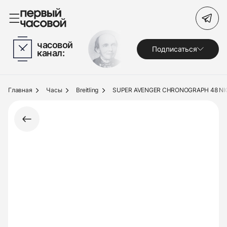
Поиск по сайту
часовой
Подписаться
канал:
Часы
Украшения
Главная
Часы
Breitling
SUPER AVENGER CHRONOGRAPH 48 NI
По брендам
Под заказ
Выкуп
Сервис
Журнал
О нас
Контакты