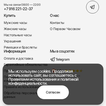
Мы на связи 08:00 — 22:00
+7 916 221-22-37
Купить
О нас
Мужские часы
Контакты
Женские часы
О Первом Часовом
Настольные часы
Украшения
Ремешки и браслеты
Информация
Мы в соцсетях
Оплата и доставка
Telegram
+7 916 221-22-37
Гарантийные обязательства
Правила возврата товара
Мы используем cookies. Продолжая
Мы насвязи 08:00 — 19:00
использовать сайт, вы соглашаетесь с
Политика
Правилами использования
и
политикой
конфиденциальности
конфиденциальности.
Правила использования
Согласен
Обработка персональных
данных