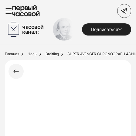
Поиск по сайту
часовой
Подписаться
канал:
Часы
Украшения
Главная
Часы
Breitling
SUPER AVENGER CHRONOGRAPH 48 NI
По брендам
Под заказ
Выкуп
Сервис
Журнал
О нас
Контакты