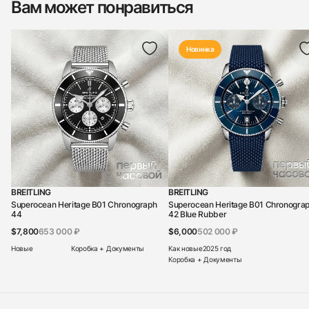
Вам может понравиться
Новинка
BREITLING
BREITLING
Superocean Heritage B01 Chronograph
Superocean Heritage B01 Chronogra
44
42 Blue Rubber
$7,800
653 000 ₽
$6,000
502 000 ₽
Новые
Коробка + Документы
Как новые
2025 год
Коробка + Документы