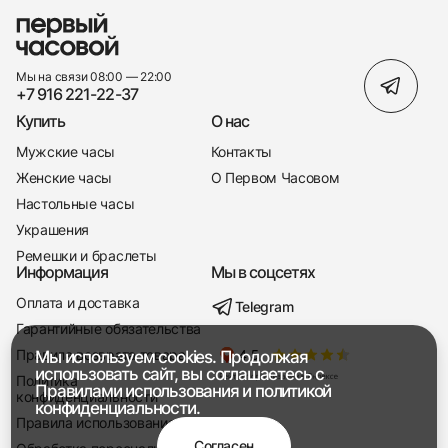
Мы на связи 08:00 — 22:00
+7 916 221-22-37
Купить
О нас
Мужские часы
Контакты
Женские часы
О Первом Часовом
Настольные часы
Украшения
Ремешки и браслеты
Информация
Мы в соцсетях
Оплата и доставка
Telegram
+7 916 221-22-37
Гарантийные обязательства
Правила возврата товара
Мы используем cookies. Продолжая
Мы насвязи 08:00 — 19:00
использовать сайт, вы соглашаетесь с
Политика
Правилами использования
и
политикой
конфиденциальности
конфиденциальности.
Правила использования
Согласен