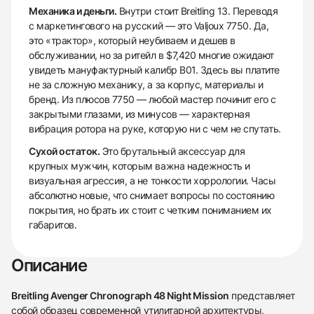
Механика и деньги.
Внутри стоит Breitling 13. Переводя
с маркетингового на русский — это Valjoux 7750. Да,
это «трактор», который неубиваем и дешев в
обслуживании, но за ритейл в $7,420 многие ожидают
увидеть мануфактурный калибр B01. Здесь вы платите
не за сложную механику, а за корпус, материалы и
бренд. Из плюсов 7750 — любой мастер починит его с
закрытыми глазами, из минусов — характерная
вибрация ротора на руке, которую ни с чем не спутать.
Сухой остаток.
Это брутальный аксессуар для
крупных мужчин, которым важна надежность и
визуальная агрессия, а не тонкости хоррологии. Часы
абсолютно новые, что снимает вопросы по состоянию
покрытия, но брать их стоит с четким пониманием их
габаритов.
Описание
Breitling Avenger Chronograph 48 Night Mission
представляет
собой образец современной утилитарной архитектуры,