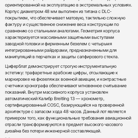
ориентированной на эксплуатацию в экстремальных условиях.
Корпус диаметром 48 мм выполнен из титана с DLC-
покрытием, что обеспечивает матовую, тактильно сложную
фактуру и существенное снижение веса конструкции по
сравнению со стальными аналогами. Геометрия корпуса
характеризуется массивными защитными выступами
заводной головки и фирменным безелем с четырьмя
интегрированными райдерами, предназначенными для
манипуляций в перчатках и защиты сапфирового стекла.
Циферблат демонстрирует строгую инструментальную
эстетику: трафаретные арабские цифры, отсылающие к
маркировке на фюзеляжах военной авиации, и контрастные
счетчики хронографа обеспечивают мгновенное считывание
показаний. Внутри массивного корпуса установлен
автоматический Калибр Breitling 13 — хронометр,
сертифицированный COSC, базирующийся на проверенной
архитектуре с запасом хода 48 часов. Данный лот является
примером того, как функциональные требования авиационной
438
285
145
142
205
204
195
150
6
отрасли трансформируются в предмет высокого часового
дизайна без потери инженерной составляющей.