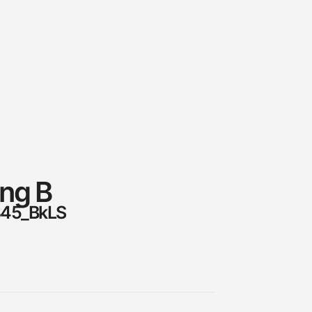
ing B
845_BkLS