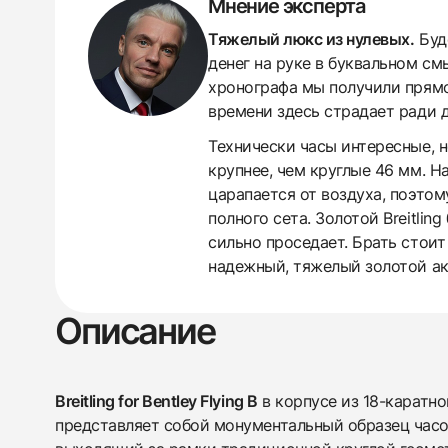
Мнение эксперта
Тяжелый люкс из нулевых.
Буде
денег на руке в буквальном см
хронографа мы получили прямо
времени здесь страдает ради 
Технически часы интересные, 
крупнее, чем круглые 46 мм. На
438
285
145
142
205
204
195
150
6
царапается от воздуха, поэто
полного сета. Золотой Breitli
сильно проседает. Брать стоит
надежный, тяжелый золотой ак
Описание
Breitling for Bentley Flying B
в корпусе из 18-каратно
представляет собой монументальный образец часо