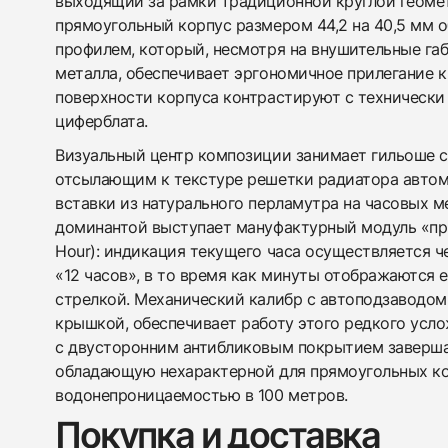
выходящий за рамки традиционной круглой геоме
прямоугольный корпус размером 44,2 на 40,5 мм 
профилем, который, несмотря на внушительные габ
металла, обеспечивает эргономичное прилегание 
поверхности корпуса контрастируют с техническ
циферблата.
Визуальный центр композиции занимает гильоше 
отсылающим к текстуре решетки радиатора автомо
вставки из натурального перламутра на часовых м
доминантой выступает мануфактурный модуль «пр
Hour): индикация текущего часа осуществляется ч
«12 часов», в то время как минуты отображаются 
стрелкой. Механический калибр с автоподзаводом,
крышкой, обеспечивает работу этого редкого усл
с двусторонним антибликовым покрытием заверша
обладающую нехарактерной для прямоугольных к
водонепроницаемостью в 100 метров.
Покупка и доставка