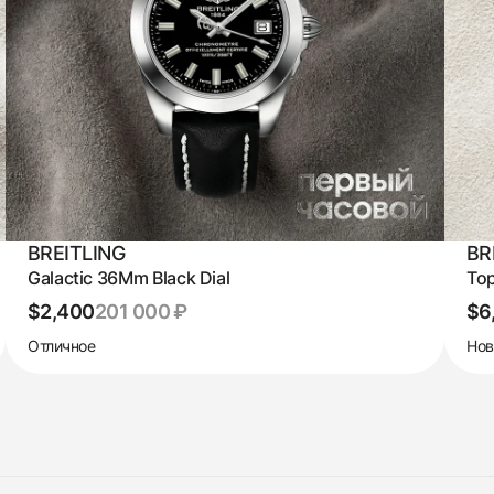
BREITLING
BR
Galactic 36Mm Black Dial
Top
$2,400
201 000 ₽
$6
Отличное
Но