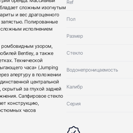
трии бренда. Массивный
Breitling
Ref
вами
Bentley Flying B
обладает сложным изогнутым
Breitling
Хорошее
ариты и вес драгоценного
$10,850
Bentley Flying B
Пол
к запястью. Полированные
Хорошее
$10,850
и сложным исполнением
Размер
с ромбовидным узором,
Стекло
билей Bentley, а также
етках. Технической
ыгающего часа» (Jumping
Водонепроницаемость
ерез апертуру в положении
единственной центральной
Приложите фото ваших часов…
Калибр
 скрытый за глухой задней
ожнения. Сапфировое стекло
Отправить заявку
ет конструкцию,
Серия
Отправить заявку
остюмных часов