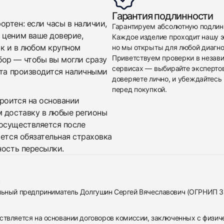
Гарантия подлинности
ртен: если часы в наличии,
Гарантируем абсолютную подлин
 ценим ваше доверие,
Каждое изделие проходит нашу э
ак и в любом крупном
но мы открыты для любой диагно
Приветствуем проверки в незав
бор — чтобы вы могли сразу
сервисах — выбирайте эксперто
ата производится наличными
доверяете лично, и убеждайтесь 
перед покупкой.
троится на основании
м доставку в любые регионы
осуществляется после
яется обязательная страховка
ность пересылки.
альный предприниматель Долгушин Сергей Вячеславович (ОГРНИП 
ствляется на основании договоров комиссии, заключенных с физич