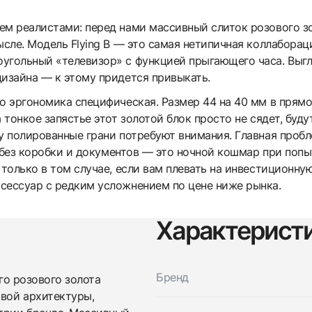
м реалистами: перед нами массивный слиток розового зо
ысле. Модель Flying B — это самая нетипичная коллабораци
угольный «телевизор» с функцией прыгающего часа. Выгл
дизайна — к этому придется привыкать.
но эргономика специфическая. Размер 44 на 40 мм в прям
 тонкое запястье этот золотой блок просто не сядет, буду
му полированные грани потребуют внимания. Главная пробл
ng без коробки и документов — это ночной кошмар при поп
 только в том случае, если вам плевать на инвестиционн
сессуар с редким усложнением по цене ниже рынка.
Характерист
Трейд-ин часов
Бренд
го розового золота
Заказать эти часы
Оставьте ваши контактные данные и мы свяжемся с
вой архитектуры,
вами
Оставьте ваши контактные данные и мы свяжемся с