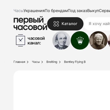
Часы
Украшения
По брендам
Под заказ
Выкуп
Серв
Каталог
часовой
канал:
Главная
Часы
Breitling
Bentley Flying B