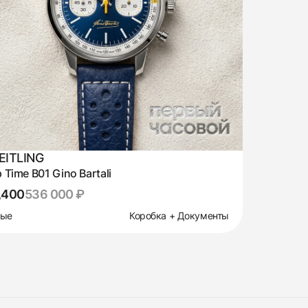
EITLING
 Time B01 Gino Bartali
,400
536 000 ₽
вые
Коробка + Документы