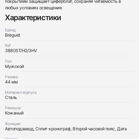
покрытием защищает циферблат, сохраняя читаемость в
любых условиях освещения.
Характеристики
Бренд
Трейд-ин часов
Breguet
Заказать эти часы
Оставьте ваши контактные данные и мы свяжемся
Ref
с вами
3880ST/H2/3HV
Оставьте ваши контактные данные и мы свяжемся
Breguet
с вами
Type XXII
Пол
Breguet
Хорошее
Коробка + Документы
$10,850
Мужской
Type XXII
Хорошее
Коробка + Документы
$10,850
Размер
44 мм
Материал корпуса
Сталь
Ремешок
Кожаный
Приложите фото ваших часов…
Функции
Отправить заявку
Автоподзавод, Сплит-хронограф, Второй часовой пояс, Дата
Отправить заявку