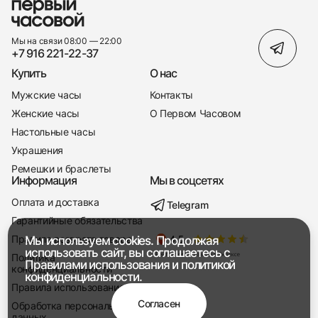
Мы на связи 08:00 — 22:00
+7 916 221-22-37
Купить
О нас
Мужские часы
Контакты
Женские часы
О Первом Часовом
Настольные часы
Украшения
Ремешки и браслеты
Информация
Мы в соцсетях
Оплата и доставка
Telegram
+7 916 221-22-37
Гарантийные обязательства
Правила возврата товара
Мы используем cookies. Продолжая
Мы насвязи 08:00 — 19:00
использовать сайт, вы соглашаетесь с
Политика
Правилами использования
и
политикой
конфиденциальности
конфиденциальности.
Правила использования
Согласен
Обработка персональных
данных