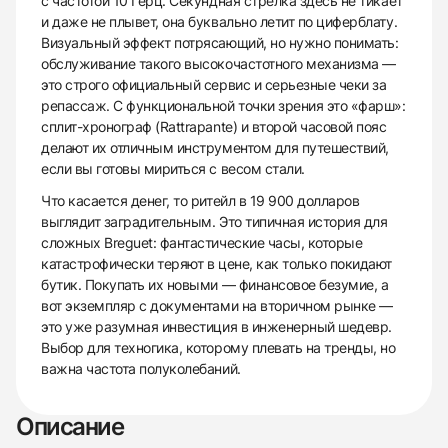
с частотой 10 Герц. Секундная стрелка здесь не тикает
и даже не плывет, она буквально летит по циферблату.
Визуальный эффект потрясающий, но нужно понимать:
обслуживание такого высокочастотного механизма —
это строго официальный сервис и серьезные чеки за
репассаж. С функциональной точки зрения это «фарш»:
сплит-хронограф (Rattrapante) и второй часовой пояс
делают их отличным инструментом для путешествий,
если вы готовы мириться с весом стали.
Что касается денег, то ритейл в 19 900 долларов
выглядит заградительным. Это типичная история для
сложных Breguet: фантастические часы, которые
катастрофически теряют в цене, как только покидают
бутик. Покупать их новыми — финансовое безумие, а
вот экземпляр с документами на вторичном рынке —
это уже разумная инвестиция в инженерный шедевр.
Выбор для техногика, которому плевать на тренды, но
важна частота полуколебаний.
Описание