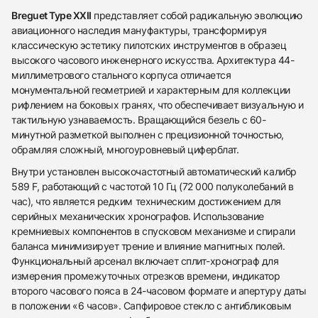
Breguet Type XXII
представляет собой радикальную эволюцию
авиационного наследия мануфактуры, трансформируя
классическую эстетику пилотских инструментов в образец
высокого часового инженерного искусства. Архитектура 44-
миллиметрового стального корпуса отличается
монументальной геометрией и характерным для коллекции
рифлением на боковых гранях, что обеспечивает визуальную и
тактильную узнаваемость. Вращающийся безель с 60-
минутной разметкой выполнен с прецизионной точностью,
обрамляя сложный, многоуровневый циферблат.
Внутри установлен высокочастотный автоматический калибр
589 F, работающий с частотой 10 Гц (72 000 полуколебаний в
час), что является редким техническим достижением для
серийных механических хронографов. Использование
кремниевых компонентов в спусковом механизме и спирали
баланса минимизирует трение и влияние магнитных полей.
Функциональный арсенал включает сплит-хронограф для
измерения промежуточных отрезков времени, индикатор
438
285
145
142
205
204
195
150
6
второго часового пояса в 24-часовом формате и апертуру даты
в положении «6 часов». Сапфировое стекло с антибликовым