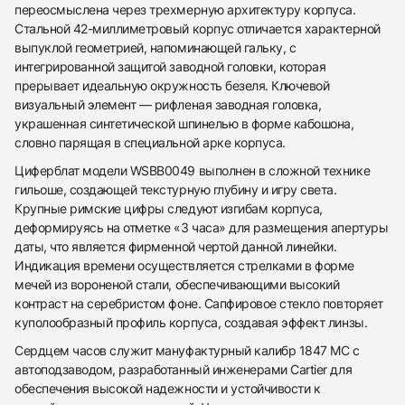
переосмыслена через трехмерную архитектуру корпуса.
Стальной 42-миллиметровый корпус отличается характерной
выпуклой геометрией, напоминающей гальку, с
интегрированной защитой заводной головки, которая
прерывает идеальную окружность безеля. Ключевой
визуальный элемент — рифленая заводная головка,
украшенная синтетической шпинелью в форме кабошона,
словно парящая в специальной арке корпуса.
Циферблат модели WSBB0049 выполнен в сложной технике
гильоше, создающей текстурную глубину и игру света.
Крупные римские цифры следуют изгибам корпуса,
деформируясь на отметке «3 часа» для размещения апертуры
даты, что является фирменной чертой данной линейки.
Индикация времени осуществляется стрелками в форме
мечей из вороненой стали, обеспечивающими высокий
контраст на серебристом фоне. Сапфировое стекло повторяет
куполообразный профиль корпуса, создавая эффект линзы.
Сердцем часов служит мануфактурный калибр 1847 MC с
автоподзаводом, разработанный инженерами Cartier для
обеспечения высокой надежности и устойчивости к