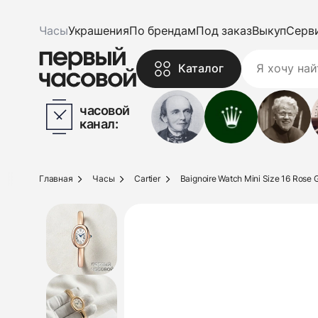
Часы
Украшения
По брендам
Под заказ
Выкуп
Серв
Каталог
часовой
канал:
Главная
Часы
Cartier
Baignoire Watch Mini Size 16 Rose 