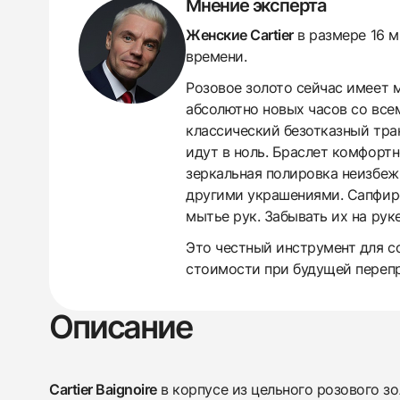
Мнение эксперта
Женские Cartier
в размере 16 м
времени.
Розовое золото сейчас имеет 
абсолютно новых часов со все
классический безотказный тра
идут в ноль. Браслет комфортн
зеркальная полировка неизбеж
другими украшениями. Сапфиро
мытье рук. Забывать их на рук
438
285
145
142
205
204
195
150
6
Это честный инструмент для со
стоимости при будущей переп
Описание
Cartier Baignoire
в корпусе из цельного розового з