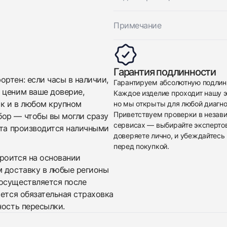
Примечание
Гарантия подлинности
ртен: если часы в наличии,
Гарантируем абсолютную подлин
 ценим ваше доверие,
Каждое изделие проходит нашу э
ак и в любом крупном
но мы открыты для любой диагно
Приветствуем проверки в незав
бор — чтобы вы могли сразу
сервисах — выбирайте эксперто
ата производится наличными
доверяете лично, и убеждайтесь 
перед покупкой.
троится на основании
м доставку в любые регионы
осуществляется после
яется обязательная страховка
ность пересылки.