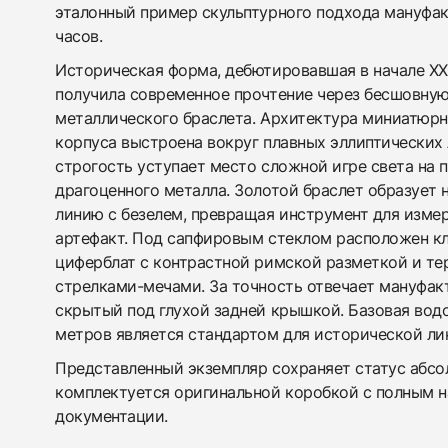
эталонный пример скульптурного подхода мануфа
часов.
Историческая форма, дебютировавшая в начале XX
получила современное прочтение через бесшовну
металлического браслета. Архитектура миниатюр
корпуса выстроена вокруг плавных эллиптических 
строгость уступает место сложной игре света на 
драгоценного металла. Золотой браслет образует
линию с безелем, превращая инструмент для изме
артефакт. Под сапфировым стеклом расположен к
циферблат с контрастной римской разметкой и т
стрелками-мечами. За точность отвечает мануфак
скрытый под глухой задней крышкой. Базовая вод
метров является стандартом для исторической ли
Представленный экземпляр сохраняет статус абсо
комплектуется оригинальной коробкой с полным 
документации.