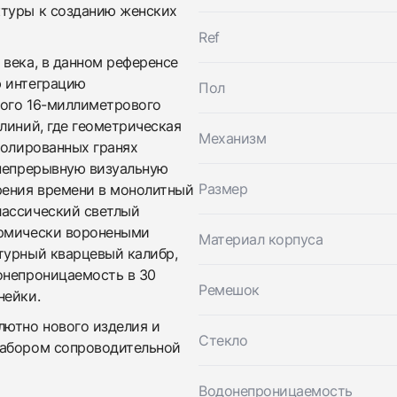
ктуры к созданию женских
Заказать эти часы
Оставьте ваши контактные данные и мы свяжемся с
Ref
вами
Оставьте ваши контактные данные и мы свяжемся с
Cartier
 века, в данном референсе
вами
Baignoire Watch Mini Size 16 Rose Gold
ю интеграцию
Пол
Cartier
Новые
Коробка + Документы
ного 16-миллиметрового
$15,350
Baignoire Watch Mini Size 16 Rose Gold
Новые
Коробка + Документы
линий, где геометрическая
$15,350
Механизм
полированных гранях
 непрерывную визуальную
Размер
рения времени в монолитный
лассический светлый
ермически воронеными
Материал корпуса
турный кварцевый калибр,
онепроницаемость в 30
Ремешок
нейки.
Приложите фото ваших часов…
лютно нового изделия и
Стекло
набором сопроводительной
Отправить заявку
Отправить заявку
Водонепроницаемость