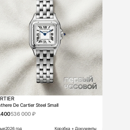
RTIER
there De Cartier Steel Small
,400
536 000 ₽
вые
2026 год
Коробка + Документы