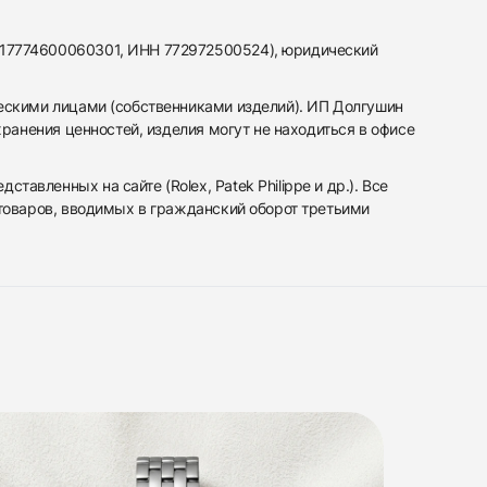
317774600060301, ИНН 772972500524), юридический
ескими лицами (собственниками изделий). ИП Долгушин
ранения ценностей, изделия могут не находиться в офисе
вленных на сайте (Rolex, Patek Philippe и др.). Все
 товаров, вводимых в гражданский оборот третьими