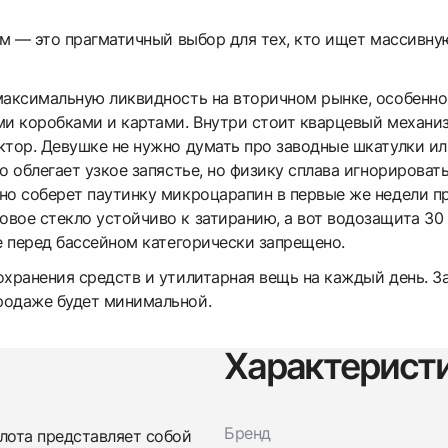
м — это прагматичный выбор для тех, кто ищет массивну
максимальную ликвидность на вторичном рынке, особенно
ми коробками и картами. Внутри стоит кварцевый механиз
ктор. Девушке не нужно думать про заводные шкатулки ил
о облегает узкое запястье, но физику сплава игнорировать
но соберет паутинку микроцарапин в первые же недели п
вое стекло устойчиво к затиранию, а вот водозащита 30
е перед бассейном категорически запрещено.
хранения средств и утилитарная вещь на каждый день. За
родаже будет минимальной.
Характерист
Бренд
Трейд-ин часов
олота представляет собой