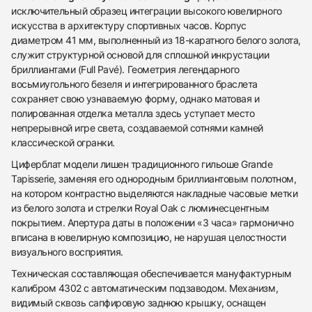
исключительный образец интеграции высокого ювелирного
искусства в архитектуру спортивных часов. Корпус
диаметром 41 мм, выполненный из 18-каратного белого золота,
служит структурной основой для сплошной инкрустации
бриллиантами (Full Pavé). Геометрия легендарного
восьмиугольного безеля и интегрированного браслета
сохраняет свою узнаваемую форму, однако матовая и
полированная отделка металла здесь уступает место
непрерывной игре света, создаваемой сотнями камней
классической огранки.
Циферблат модели лишен традиционного гильоше Grande
Tapisserie, заменяя его однородным бриллиантовым полотном,
на котором контрастно выделяются накладные часовые метки
из белого золота и стрелки Royal Oak с люминесцентным
покрытием. Апертура даты в положении «3 часа» гармонично
вписана в ювелирную композицию, не нарушая целостности
визуального восприятия.
Техническая составляющая обеспечивается мануфактурным
калибром 4302 с автоматическим подзаводом. Механизм,
438
285
145
142
205
204
195
150
6
видимый сквозь сапфировую заднюю крышку, оснащен