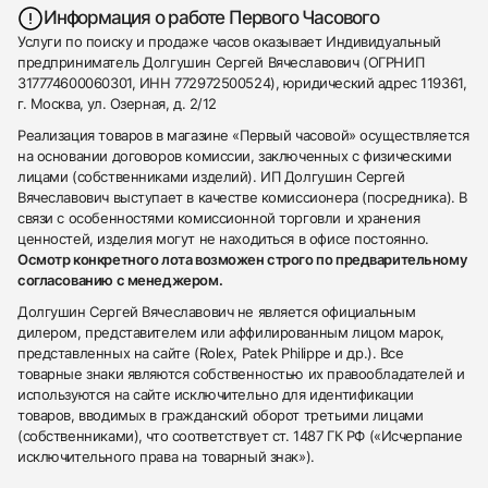
Информация о работе Первого Часового
Услуги по поиску и продаже часов оказывает Индивидуальный
предприниматель Долгушин Сергей Вячеславович (ОГРНИП
317774600060301, ИНН 772972500524), юридический адрес 119361,
г. Москва, ул. Озерная, д. 2/12
Реализация товаров в магазине «Первый часовой» осуществляется
на основании договоров комиссии, заключенных с физическими
лицами (собственниками изделий). ИП Долгушин Сергей
Вячеславович выступает в качестве комиссионера (посредника). В
связи с особенностями комиссионной торговли и хранения
ценностей, изделия могут не находиться в офисе постоянно.
Осмотр конкретного лота возможен строго по предварительному
согласованию с менеджером.
Долгушин Сергей Вячеславович не является официальным
дилером, представителем или аффилированным лицом марок,
представленных на сайте (Rolex, Patek Philippe и др.). Все
товарные знаки являются собственностью их правообладателей и
используются на сайте исключительно для идентификации
товаров, вводимых в гражданский оборот третьими лицами
(собственниками), что соответствует ст. 1487 ГК РФ («Исчерпание
исключительного права на товарный знак»).