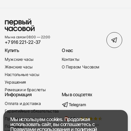
Мы на связи 08:00 — 22:00
+7 916 221-22-37
Купить
О нас
Мужские часы
Контакты
Женские часы
О Первом Часовом
Настольные часы
Украшения
Ремешки и браслеты
Информация
Мы в соцсетях
Оплата и доставка
Telegram
+7 916 221-22-37
Гарантийные обязательства
Правила возврата товара
Мы используем cookies. Продолжая
Мы насвязи 08:00 — 19:00
использовать сайт, вы соглашаетесь с
Политика
Правилами использования
и
политикой
конфиденциальности