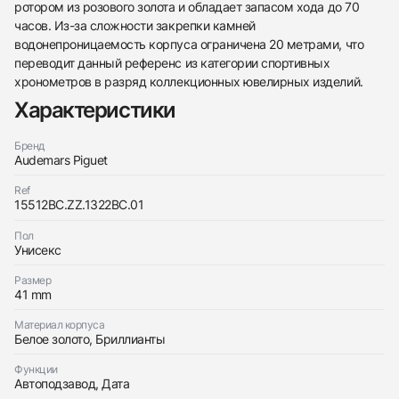
ротором из розового золота и обладает запасом хода до 70
часов. Из-за сложности закрепки камней
водонепроницаемость корпуса ограничена 20 метрами, что
переводит данный референс из категории спортивных
хронометров в разряд коллекционных ювелирных изделий.
Характеристики
Трейд-ин часов
Заказать эти часы
Оставьте ваши контактные данные и мы свяжемся
Бренд
с вами
Audemars Piguet
Оставьте ваши контактные данные и мы свяжемся
Audemars Piguet
с вами
ROYAL OAK 41 mm SELFWINDING &quot;50TH
Ref
Audemars Piguet
ANNIVERSARY
15512BC.ZZ.1322BC.01
ROYAL OAK 41 mm SELFWINDING &quot;50TH
Новые
Коробка + Документы
По запросу
ANNIVERSARY
Пол
Новые
Коробка + Документы
Унисекс
По запросу
Размер
41 mm
Материал корпуса
Белое золото, Бриллианты
Приложите фото ваших часов…
Функции
Автоподзавод, Дата