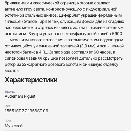
бриллиантами классической огранки, которые создают
активную игру света, контрастирующую с индустриальной
эстетикой стальных винтов. Циферблат украшен фирменным
гильоше «Grande Tapisserie», служащим фоном для накладных
часовых меток и стрелок из белого золота с люминесцентным
покрытием. Внутри установлен мануфактурный калибр 5900
— механизм нового поколения с автоматическим подзаводом,
отличающийся уменьшенной толщиной (3,9 мм) и повышенной
частотой баланса 4 Гц. Запас хода составляет 60 часов, а
сапфировая задняя крышка позволяет детально рассмотреть
ротор из 22-каратного розового золота и финишную отделку
мостов.
Характеристики
438
285
145
142
205
204
195
150
6
Бренд
Audemars Piguet
Ref
15551ST.ZZ.1356ST.06
Пол
Мужской