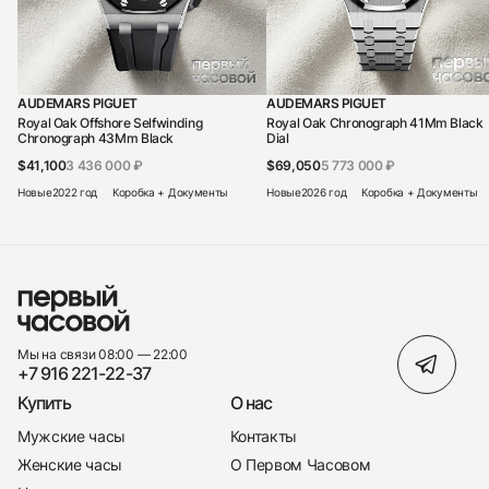
AUDEMARS PIGUET
AUDEMARS PIGUET
Royal Oak Offshore Selfwinding
Royal Oak Chronograph 41Mm Black
Chronograph 43Mm Black
Dial
$41,100
3 436 000 ₽
$69,050
5 773 000 ₽
Новые
2022 год
Коробка + Документы
Новые
2026 год
Коробка + Документы
Мы на связи 08:00 — 22:00
+7 916 221-22-37
Купить
О нас
Мужские часы
Контакты
Женские часы
О Первом Часовом