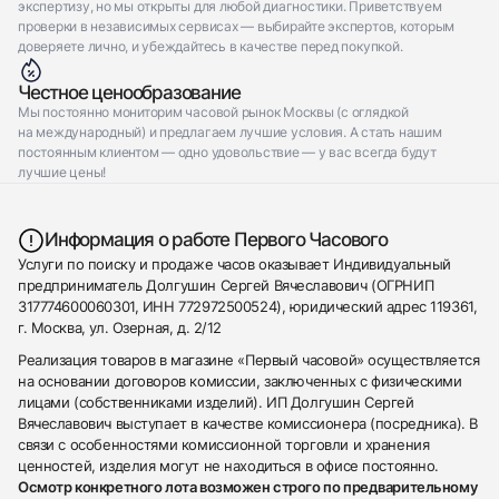
экспертизу, но мы открыты для любой диагностики. Приветствуем
проверки в независимых сервисах — выбирайте экспертов, которым
доверяете лично, и убеждайтесь в качестве перед покупкой.
Честное ценообразование
Мы постоянно мониторим часовой рынок Москвы (с оглядкой
на международный) и предлагаем лучшие условия. А стать нашим
постоянным клиентом — одно удовольствие — у вас всегда будут
лучшие цены!
Информация о работе Первого Часового
Услуги по поиску и продаже часов оказывает Индивидуальный
предприниматель Долгушин Сергей Вячеславович (ОГРНИП
317774600060301, ИНН 772972500524), юридический адрес 119361,
г. Москва, ул. Озерная, д. 2/12
Реализация товаров в магазине «Первый часовой» осуществляется
на основании договоров комиссии, заключенных с физическими
лицами (собственниками изделий). ИП Долгушин Сергей
Вячеславович выступает в качестве комиссионера (посредника). В
связи с особенностями комиссионной торговли и хранения
ценностей, изделия могут не находиться в офисе постоянно.
Осмотр конкретного лота возможен строго по предварительному