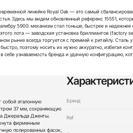
овременной линейке Royal Oak — это самый сбалансирован
ястья. Здесь мы видим обновленный референс 15551, кото
алибру 5900: механизм стал тоньше, быстрее и надежнее 
этого лота — заводская установка бриллиантов (factory se
ном рынке всегда торгуется с премией к ритейлу. Сталь у 
 быстро, поэтому носить их нужно аккуратно, избегая кон
в себе узнаваемость бренда и удачную конфигурацию, кот
Характерист
Бренд
 собой эталонную
етром 37 мм, сохраняющую
на Джеральда Дженты.
Ref
ркнута фирменным
учную полированных фасок,