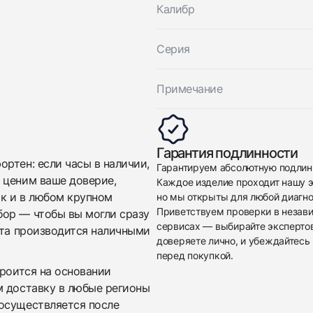
Калибр
Отправить заявку
Серия
Примечание
Гарантия подлинности
ртен: если часы в наличии,
Гарантируем абсолютную подлин
 ценим ваше доверие,
Каждое изделие проходит нашу э
ак и в любом крупном
но мы открыты для любой диагно
Приветствуем проверки в незав
бор — чтобы вы могли сразу
сервисах — выбирайте эксперто
ата производится наличными
доверяете лично, и убеждайтесь 
перед покупкой.
троится на основании
м доставку в любые регионы
осуществляется после