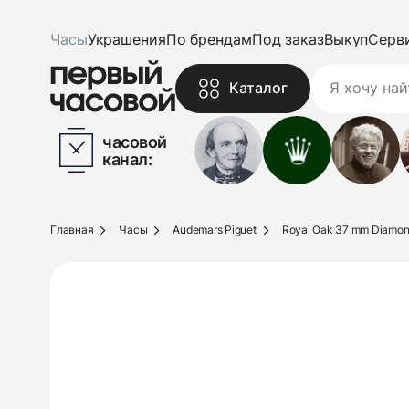
Часы
Украшения
По брендам
Под заказ
Выкуп
Серв
Каталог
часовой
канал:
Главная
Часы
Audemars Piguet
Royal Oak 37 mm Diamo