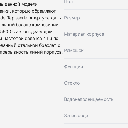
Пол
ль данной модели
Трейд-ин часов
анки, которые обрамляют
Заказать эти часы
Оставьте ваши контактные данные и мы свяжемся с
e Tapisserie. Апертура даты
Размер
вами
альный баланс композиции.
Оставьте ваши контактные данные и мы свяжемся с
Audemars Piguet
 5900 с автоподзаводом,
вами
Royal Oak 37 mm Diamonds
Материал корпуса
Audemars Piguet
Новые
Коробка + Документы
частотой баланса 4 Гц по
$53,050
Royal Oak 37 mm Diamonds
ванный стальной браслет с
Новые
Коробка + Документы
Ремешок
прерывность линий корпуса.
$53,050
Функции
Стекло
Водонепроницаемость
Приложите фото ваших часов…
Запас хода
Отправить заявку