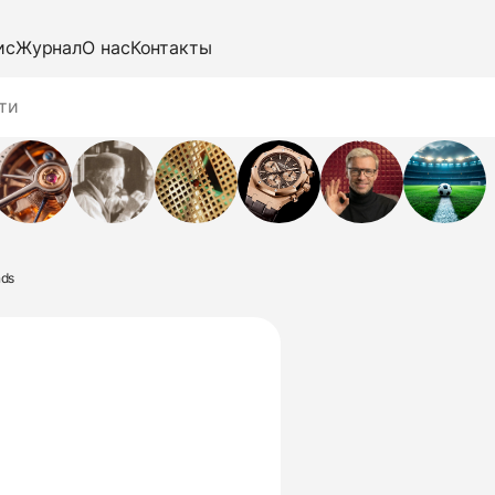
ис
Журнал
О нас
Контакты
nds