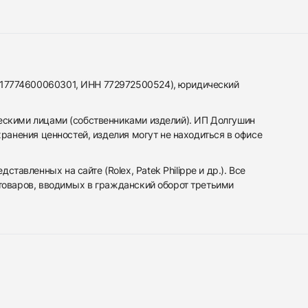
317774600060301, ИНН 772972500524), юридический
ескими лицами (собственниками изделий). ИП Долгушин
ранения ценностей, изделия могут не находиться в офисе
вленных на сайте (Rolex, Patek Philippe и др.). Все
 товаров, вводимых в гражданский оборот третьими