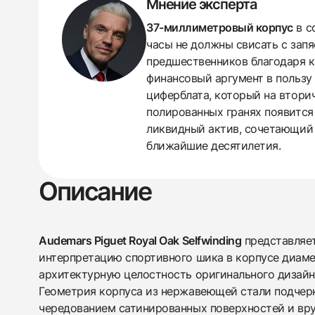
Мнение эксперта
37-миллиметровый корпус
в с
часы не должны свисать с зап
предшественников благодаря к
финансовый аргумент в пользу 
циферблата, который на вторич
полированных гранях появится
ликвидный актив, сочетающий 
ближайшие десятилетия.
Описание
438
285
145
142
205
204
195
150
6
Audemars Piguet Royal Oak Selfwinding
представляет
интерпретацию спортивного шика в корпусе диам
архитектурную целостность оригинального дизай
Геометрия корпуса из нержавеющей стали подче
чередованием сатинированных поверхностей и вр