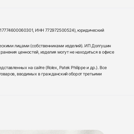
317774600060301, ИНН 772972500524), юридический
ескими лицами (собственниками изделий). ИП Долгушин
ранения ценностей, изделия могут не находиться в офисе
вленных на сайте (Rolex, Patek Philippe и др.). Все
 товаров, вводимых в гражданский оборот третьими