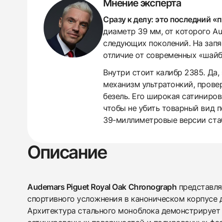
Мнение эксперта
Сразу к делу: это последний «
диаметр 39 мм, от которого A
следующих поколений. На запя
отличие от современных «шайб
Внутри стоит калибр 2385. Да,
механизм ультратонкий, прове
безель. Его широкая сатиниров
чтобы не убить товарный вид п
39-миллиметровые версии ста
438
285
145
142
205
204
195
150
6
Описание
Audemars Piguet Royal Oak Chronograph
представля
спортивного усложнения в каноническом корпусе
Архитектура стального моноблока демонстрирует