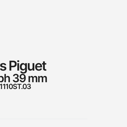
 Piguet
ph 39 mm
1110ST.03