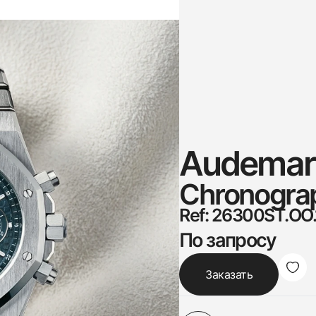
Audemars
Chronogra
Ref: 26300ST.OO.
По запросу
Заказать