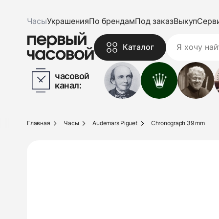
Часы
Украшения
По брендам
Под заказ
Выкуп
Серв
Каталог
часовой
канал:
Главная
Часы
Audemars Piguet
Chronograph 39 mm