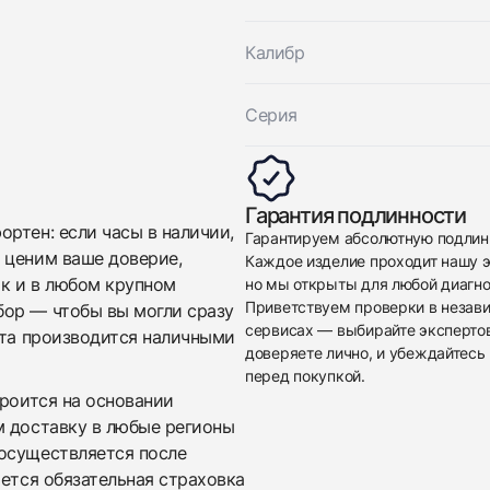
Отправить заявку
Калибр
Серия
Гарантия подлинности
ртен: если часы в наличии,
Гарантируем абсолютную подлин
 ценим ваше доверие,
Каждое изделие проходит нашу э
ак и в любом крупном
но мы открыты для любой диагно
Приветствуем проверки в незав
бор — чтобы вы могли сразу
сервисах — выбирайте эксперто
ата производится наличными
доверяете лично, и убеждайтесь 
перед покупкой.
троится на основании
м доставку в любые регионы
осуществляется после
яется обязательная страховка