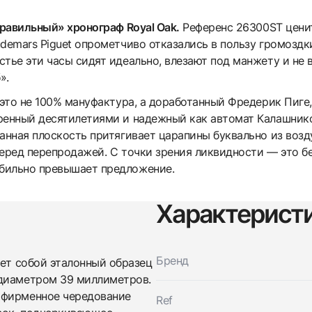
правильный» хронограф Royal Oak.
Референс 26300ST цени
udemars Piguet опрометчиво отказались в пользу громоз
стье эти часы сидят идеально, влезают под манжету и не
».
 это не 100% мануфактура, а доработанный Фредерик Пиге,
ренный десятилетиями и надежный как автомат Калашнико
анная плоскость притягивает царапины буквально из возду
еред перепродажей. С точки зрения ликвидности — это бе
бильно превышает предложение.
Характерист
Бренд
ет собой эталонный образец
 диаметром 39 миллиметров.
 фирменное чередование
Ref