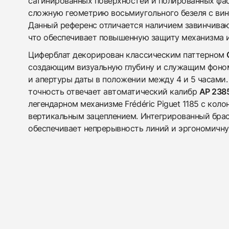
сатинированных поверхностей и полированных фа
сложную геометрию восьмиугольного безеля с винт
Данный референс отличается наличием завинчива
что обеспечивает повышенную защиту механизма и
Циферблат декорирован классическим паттерном
создающим визуальную глубину и служащим фоном
и апертуры даты в положении между 4 и 5 часами
точность отвечает автоматический калибр
AP 238
легендарном механизме Frédéric Piguet 1185 с кол
вертикальным зацеплением. Интегрированный бра
обеспечивает непрерывность линий и эргономичную