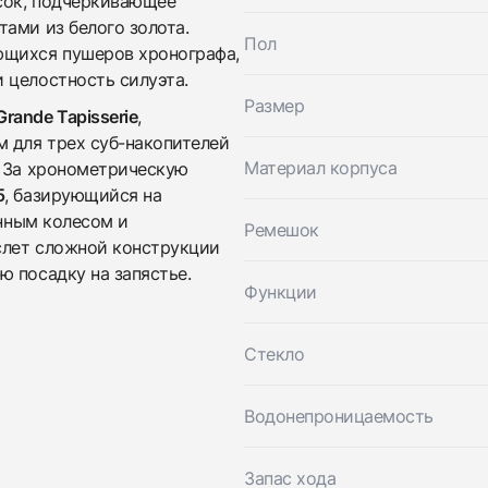
сок, подчеркивающее
Трейд-ин часов
ами из белого золота.
Пол
Заказать эти часы
ющихся пушеров хронографа,
Оставьте ваши контактные данные и мы свяжемся с
 целостность силуэта.
вами
Оставьте ваши контактные данные и мы свяжемся с
Audemars Piguet
Размер
Grande Tapisserie
,
вами
Chronograph 39 mm
Audemars Piguet
 для трех суб-накопителей
Хорошее
Коробка + Документы
$35,050
Chronograph 39 mm
Материал корпуса
. За хронометрическую
Хорошее
Коробка + Документы
5
, базирующийся на
$35,050
онным колесом и
Ремешок
слет сложной конструкции
 посадку на запястье.
Функции
Стекло
Приложите фото ваших часов…
Водонепроницаемость
Отправить заявку
Запас хода