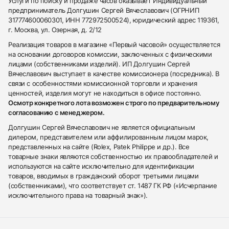
Услуги по поиску и продаже часов оказывает Индивидуальный
предприниматель Долгушин Сергей Вячеславович (ОГРНИП
317774600060301, ИНН 772972500524), юридический адрес 119361,
г. Москва, ул. Озерная, д. 2/12
Реализация товаров в магазине «Первый часовой» осуществляется
на основании договоров комиссии, заключенных с физическими
лицами (собственниками изделий). ИП Долгушин Сергей
Вячеславович выступает в качестве комиссионера (посредника). В
связи с особенностями комиссионной торговли и хранения
ценностей, изделия могут не находиться в офисе постоянно.
Осмотр конкретного лота возможен строго по предварительному
согласованию с менеджером.
Долгушин Сергей Вячеславович не является официальным
дилером, представителем или аффилированным лицом марок,
представленных на сайте (Rolex, Patek Philippe и др.). Все
товарные знаки являются собственностью их правообладателей и
используются на сайте исключительно для идентификации
товаров, вводимых в гражданский оборот третьими лицами
(собственниками), что соответствует ст. 1487 ГК РФ («Исчерпание
исключительного права на товарный знак»).