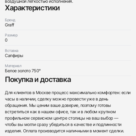
воздушной легкостью исполнения.
Характеристики
Бренд
Graff
Трейд-ин часов
Размер
0
Заказать эти часы
Оставьте ваши контактные данные и мы свяжемся
с вами
Вставка
Оставьте ваши контактные данные и мы свяжемся
Сапфиры
Graff
с вами
Запонки С Сапфирами
Graff
Отличное
Коробка
Материал
$8,050
Запонки С Сапфирами
Белое золото 750°
Отличное
Коробка
Покупка и доставка
$8,050
Для клиентов в Москве процесс максимально комфортен: если
часы в наличии, сделку можно провести уже в день
обращения. Мы ценим ваше доверие, поэтому готовы
встретиться как в нашем офисе, так и в любом крупном
Приложите фото ваших часов…
профильном сервисном центре столицы на ваш выбор —
чтобы вы могли сразу убедиться в качестве и подлинности
Отправить заявку
изделия. Оплата производится наличными в момент сделки.