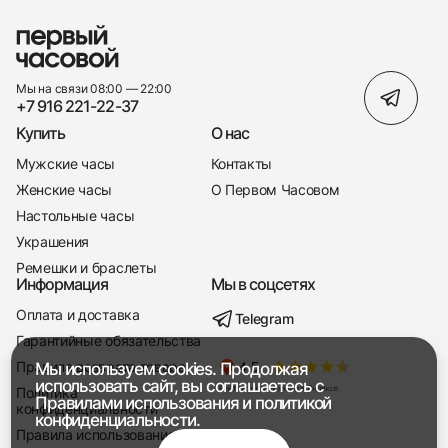
Мы на связи 08:00 — 22:00
+7 916 221-22-37
Купить
О нас
Мужские часы
Контакты
Женские часы
О Первом Часовом
Настольные часы
Украшения
Ремешки и браслеты
Информация
Мы в соцсетях
Оплата и доставка
Telegram
+7 916 221-22-37
Гарантийные обязательства
Правила возврата товара
Мы используем cookies. Продолжая
Мы насвязи 08:00 — 19:00
использовать сайт, вы соглашаетесь с
Политика
Правилами использования
и
политикой
конфиденциальности
конфиденциальности.
Правила использования