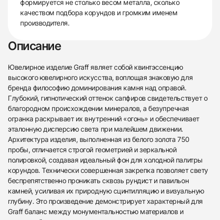
формируется не столько весом металла, сколько
качеством подбора корундов и громким именем
производителя.
Описание
Ювелирное изделие Graff являет собой квинтэссенцию
высокого ювелирного искусства, воплощая знаковую для
бренда философию доминирования камня над оправой.
Глубокий, гипнотический оттенок сапфиров свидетельствует о
благородном происхождении минералов, а безупречная
огранка раскрывает их внутренний «огонь» и обеспечивает
эталонную дисперсию света при малейшем движении.
Архитектура изделия, выполненная из белого золота 750
пробы, отличается строгой геометрией и зеркальной
полировкой, создавая идеальный фон для холодной палитры
корундов. Технически совершенная закрепка позволяет свету
беспрепятственно проникать сквозь рундист и павильон
камней, усиливая их природную сцинтилляцию и визуальную
438
285
145
142
205
204
195
150
6
глубину. Это произведение демонстрирует характерный для
Graff баланс между монументальностью материалов и