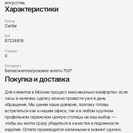
искусства.
Характеристики
Бренд
Cartier
Трейд-ин часов
Ref
B7224816
Заказать эти часы
Оставьте ваши контактные данные и мы свяжемся
с вами
Размер
Оставьте ваши контактные данные и мы свяжемся
Cartier
0
с вами
Trinity Necklace, Small Model
Cartier
Новые
Коробка + Документы
Материал
$2,800
Trinity Necklace, Small Model
Белое/желтое/розовое золото 750°
Новые
Коробка + Документы
$2,800
Покупка и доставка
Для клиентов в Москве процесс максимально комфортен: если
часы в наличии, сделку можно провести уже в день
обращения. Мы ценим ваше доверие, поэтому готовы
встретиться как в нашем офисе, так и в любом крупном
Приложите фото ваших часов…
профильном сервисном центре столицы на ваш выбор —
чтобы вы могли сразу убедиться в качестве и подлинности
Отправить заявку
изделия. Оплата производится наличными в момент сделки.