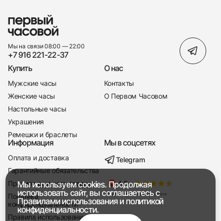
Мы на связи 08:00 — 22:00
+7 916 221-22-37
Купить
О нас
Мужские часы
Контакты
Женские часы
О Первом Часовом
Настольные часы
Украшения
Ремешки и браслеты
Информация
Мы в соцсетях
Оплата и доставка
Telegram
+7 916 221-22-37
Гарантийные обязательства
Правила возврата товара
Мы используем cookies. Продолжая
Мы насвязи 08:00 — 19:00
использовать сайт, вы соглашаетесь с
Политика
Правилами использования
и
политикой
конфиденциальности
конфиденциальности.
Правила использования