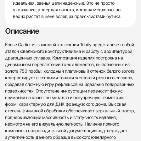
идеальная, звенья цепи надежные. Это не просто
украшение, а твердая валюта, которая медленно, но
верно растет в цене вслед за прайс-листами бутика.
Описание
Колье Cartier из знаковой коллекции Trinity представляет собой
эталон ювелирного конструктивизма и работу с архитектурой
драгоценных сплавов. Композиция изделия построена на
динамичном переплетении трех элементов, выполненных из
золота 750 пробы: холодный платиновый оттенок белого золота
контрастирует с теплыми тонами желтого и розового сплавов,
создавая сложную игру рефлексов на идеально полированных
поверхностях. Отсутствие инкрустации переносит фокус
внимания на качество металла и безупречную геометрию
форм, характерную для ДНК французского дома. Высокая
степень финишной обработки обеспечивает зеркальный люстр,
подчеркивающий массивность и статусность изделия,
несмотря на его визуальную легкость. Наличие полного
438
285
145
142
205
204
195
150
6
комплекта сопроводительной документации подтверждает
аутентичность данного образца высокого ювелирного