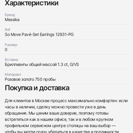
Характеристики
Бренд
Messika
Ref
So Move Pavé-Set Earrings 12931-PG
Трейд-ин часов
Размер
Заказать эти часы
Оставьте ваши контактные данные и мы свяжемся
0
с вами
Оставьте ваши контактные данные и мы свяжемся
Messika
Вставка
с вами
So Move Pavé Earrings Pg
Бриллианты общей массой 1.3 ct, G/VS
Messika
Новые
Коробка + Документы
$8,700
So Move Pavé Earrings Pg
Материал
Новые
Коробка + Документы
Розовое золото 750 пробы
$8,700
Покупка и доставка
Для клиентов в Москве процесс максимально комфортен: если
часы в наличии, сделку можно провести уже в день
обращения. Мы ценим ваше доверие, поэтому готовы
Приложите фото ваших часов…
встретиться как в нашем офисе, так и в любом крупном
профильном сервисном центре столицы на ваш выбор —
Отправить заявку
чтобы вы могли сразу убедиться в качестве и подлинности