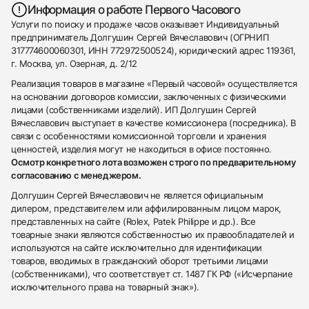
Информация о работе Первого Часового
Услуги по поиску и продаже часов оказывает Индивидуальный
предприниматель Долгушин Сергей Вячеславович (ОГРНИП
317774600060301, ИНН 772972500524), юридический адрес 119361,
г. Москва, ул. Озерная, д. 2/12
Реализация товаров в магазине «Первый часовой» осуществляется
на основании договоров комиссии, заключенных с физическими
лицами (собственниками изделий). ИП Долгушин Сергей
Вячеславович выступает в качестве комиссионера (посредника). В
связи с особенностями комиссионной торговли и хранения
ценностей, изделия могут не находиться в офисе постоянно.
Осмотр конкретного лота возможен строго по предварительному
согласованию с менеджером.
Долгушин Сергей Вячеславович не является официальным
дилером, представителем или аффилированным лицом марок,
представленных на сайте (Rolex, Patek Philippe и др.). Все
товарные знаки являются собственностью их правообладателей и
используются на сайте исключительно для идентификации
товаров, вводимых в гражданский оборот третьими лицами
(собственниками), что соответствует ст. 1487 ГК РФ («Исчерпание
исключительного права на товарный знак»).