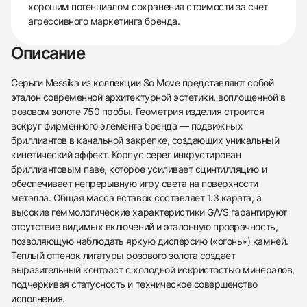
хорошим потенциалом сохранения стоимости за счет
агрессивного маркетинга бренда.
Описание
Серьги Messika из коллекции So Move представляют собой
эталон современной архитектурной эстетики, воплощенной в
розовом золоте 750 пробы. Геометрия изделия строится
вокруг фирменного элемента бренда — подвижных
бриллиантов в канальной закрепке, создающих уникальный
кинетический эффект. Корпус серег инкрустирован
бриллиантовым паве, которое усиливает сцинтилляцию и
обеспечивает непрерывную игру света на поверхности
металла. Общая масса вставок составляет 1.3 карата, а
высокие геммологические характеристики G/VS гарантируют
отсутствие видимых включений и эталонную прозрачность,
позволяющую наблюдать яркую дисперсию («огонь») камней.
Теплый оттенок лигатуры розового золота создает
выразительный контраст с холодной искристостью минералов,
подчеркивая статусность и техническое совершенство
438
285
145
142
205
204
195
150
6
исполнения.