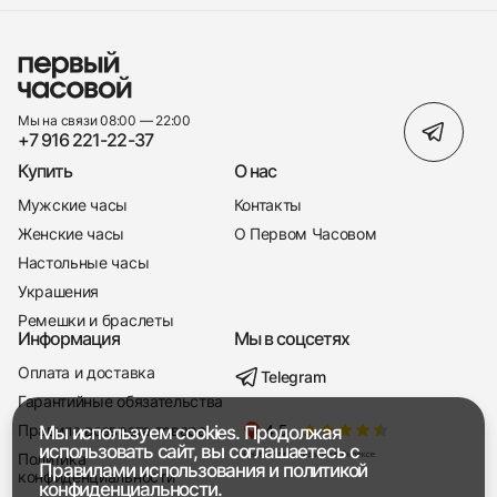
Мы на связи 08:00 — 22:00
+7 916 221-22-37
Купить
О нас
Мужские часы
Контакты
Женские часы
О Первом Часовом
Настольные часы
Украшения
Ремешки и браслеты
Информация
Мы в соцсетях
Оплата и доставка
Telegram
+7 916 221-22-37
Гарантийные обязательства
Правила возврата товара
Мы используем cookies. Продолжая
Мы насвязи 08:00 — 19:00
использовать сайт, вы соглашаетесь с
Политика
Правилами использования
и
политикой
конфиденциальности
конфиденциальности.