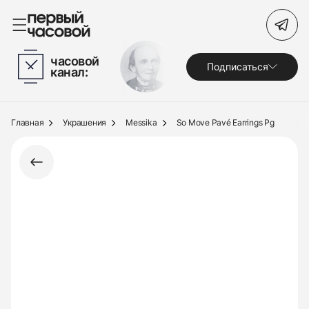
Поиск по сайту
часовой
Подписаться
канал:
Часы
Украшения
Главная
Украшения
Messika
So Move Pavé Earrings Pg
По брендам
Под заказ
Выкуп
Сервис
Журнал
О нас
Контакты