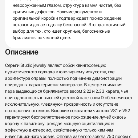
невооруженным глазом, структура камня чистая, без
критичных дефектов. Наличие документов и
оригинальной коробки подтверждает происхождение
вставок и делает сделку безопасной. Это прагматичный
выбор для тех, кто ищет крупные, белоснежные
бриллианты по честной цене.
Описание
Серьги Studio jewelry являют собой квинтэссенцию
пуристического подхода к ювелирному искусству, где
архитектура оправы полностью подчинена демонстрации
природных характеристик минералов. В центре внимания —
пара выдающихся бриллиантов весом 2.22 и 2.33 карата, чья
принадлежность к высшей цветовой категории D обеспечивает
исключительную, «ледяную» прозрачность и отсутствие
посторонних оттенков. Высокие показатели чистоты VS1 и VS2
гарантируют беспрепятственное прохождение лучей сквозь
корону к павильону, рождая мощную сцинтилляцию и
эффектную дисперсию, свойственную только камням
инвестиционного уровня. Оправа из белого золота 750 пробы с