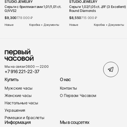
STUDIO JEWELRY
STUDIO JEWELRY
Серьги с бриллиантами 1,01/1,01 ct.
Серьги 1,02/1,05 ct. J/IF (3 Excellent)
G/VVS2
Round Diamonds
$9,300
778 000 ₽
$8,550
715 000 ₽
Новые
Коробка + Документы
Новые
Коробка + Документы
Мы на связи 08:00 — 22:00
+7 916 221-22-37
Купить
О нас
Мужские часы
Контакты
Женские часы
О Первом Часовом
Настольные часы
Украшения
Ремешки и браслеты
Информация
Мы в соцсетях