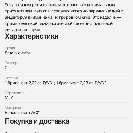
безупречным родированием выполнена с минимальным
438
285
145
142
205
204
195
150
6
присутствием металла, создавая иллюзию парения камней и
акцентируя внимание на их природном огне. Это изделие —
пример высокой геммологической селекции, лишенной
визуального шума.
Характеристики
Бренд
Studio jewelry
Трейд-ин часов
Размер
Купить эти часы
Оставьте ваши контактные данные и мы свяжемся
0
с вами
Оставьте ваши контактные данные и мы свяжемся
Studio jewelry
Вставка
с вами
Серьги с бриллиантами 2,22/2,33 ct. D/VS
1 бриллиант 2,22 ct. D/VS1; 1 бриллиант 2,33 ct. D/VS2
Studio jewelry
Новые
Коробка + Документы
$56,150
Серьги с бриллиантами 2,22/2,33 ct. D/VS
Сертификат
Новые
Коробка + Документы
МГУ
$56,150
Материал
Белое золото 750°
Покупка и доставка