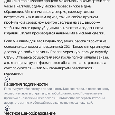
Для клиентов в Москве процесс максимально комфортен: если
Приложите фото ваших часов…
часы в наличии, сделку можно провести уже в день
обращения. Мы ценим ваше доверие, поэтому готовы
Отправить заявку
встретиться как в нашем офисе, так и в любом крупном
Отправить заявку
профильном сервисном центре столицы на ваш выбор —
чтобы вы могли сразу убедиться в качестве и подлинности
изделия. Оплата производится наличными в момент сделки.
Если мы ищем для вас модель под заказ, работа строится на
основании договора с предоплатой 25%. Также мы организуем
доставку в любые регионы России через курьерскую службу
СДЭК. Отправка осуществляется после полной оплаты заказа,
а для защиты груза оформляется обязательная страховка за
счет покупателя — так мы гарантируем безопасность
пересылки.
Гарантия подлинности
Гарантируем абсолютную подлинность. Каждое изделие проходит нашу
экспертизу, но мы открыты для любой диагностики. Приветствуем
проверки в независимых сервисах — выбирайте экспертов, которым
доверяете лично, и убеждайтесь в качестве перед покупкой.
Честное ценообразование