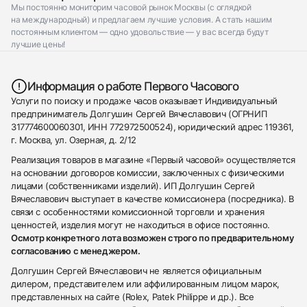
Мы постоянно мониторим часовой рынок Москвы (с оглядкой
на международный) и предлагаем лучшие условия. А стать нашим
постоянным клиентом — одно удовольствие — у вас всегда будут
лучшие цены!
Информация о работе Первого Часового
Услуги по поиску и продаже часов оказывает Индивидуальный
предприниматель Долгушин Сергей Вячеславович (ОГРНИП
317774600060301, ИНН 772972500524), юридический адрес 119361,
г. Москва, ул. Озерная, д. 2/12
Реализация товаров в магазине «Первый часовой» осуществляется
на основании договоров комиссии, заключенных с физическими
лицами (собственниками изделий). ИП Долгушин Сергей
Вячеславович выступает в качестве комиссионера (посредника). В
связи с особенностями комиссионной торговли и хранения
ценностей, изделия могут не находиться в офисе постоянно.
Осмотр конкретного лота возможен строго по предварительному
согласованию с менеджером.
Долгушин Сергей Вячеславович не является официальным
дилером, представителем или аффилированным лицом марок,
представленных на сайте (Rolex, Patek Philippe и др.). Все