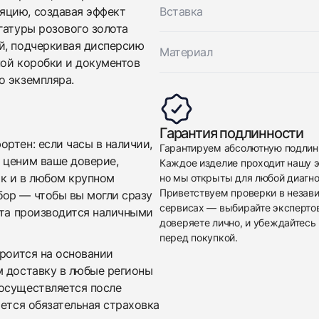
яцию, создавая эффект
Вставка
гатуры розового золота
й, подчеркивая дисперсию
Материал
ной коробки и документов
о экземпляра.
Приложите фото ваших часов…
Гарантия подлинности
Отправить заявку
ртен: если часы в наличии,
Гарантируем абсолютную подлин
 ценим ваше доверие,
Каждое изделие проходит нашу э
Отправить заявку
ак и в любом крупном
но мы открыты для любой диагно
Приветствуем проверки в незав
бор — чтобы вы могли сразу
сервисах — выбирайте эксперто
ата производится наличными
доверяете лично, и убеждайтесь 
перед покупкой.
троится на основании
м доставку в любые регионы
осуществляется после
яется обязательная страховка