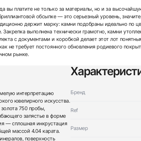
да вы платите не только за материалы, но и за высочайш
й бриллиантовой обсыпке — это серьезный уровень, значи
традиционно держит марку: камни подобраны идеально по ц
. Закрепка выполнена технически грамотно, камни утопле
плекта с документами и коробкой делает этот лот понятн
 как не требует постоянного обновления родиевого покрыт
чном рынке.
Характерист
Трейд-ин часов
Купить эти часы
Оставьте ваши контактные данные и мы свяжемся с
Бренд
вами
 смелую интерпретацию
Оставьте ваши контактные данные и мы свяжемся с
Cartier
окого ювелирного искусства.
вами
Love Bracelet, Classic Model, Paved, 10
 золота 750 пробы,
Cartier
Ref
Diamonds
Love Bracelet, Classic Model, Paved, 10
ибающего запястье в форме
Новые
Коробка + Документы
$68,500
Diamonds
ния — сплошная инкрустация
Новые
Коробка + Документы
Размер
бщей массой 4.04 карата.
$68,500
инералов, поверхность