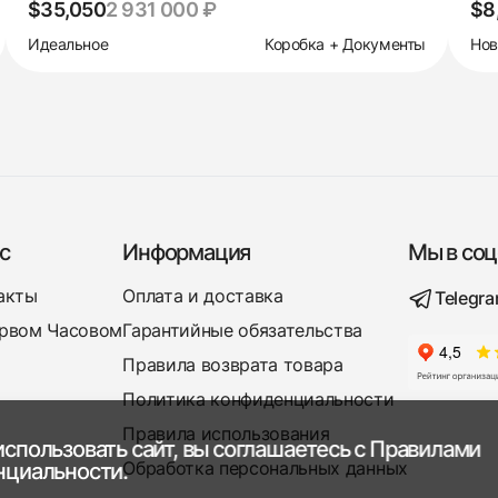
$35,050
2 931 000 ₽
$8
Идеальное
Коробка + Документы
Но
с
Информация
Мы в соц
акты
Оплата и доставка
Telegr
рвом Часовом
Гарантийные обязательства
Правила возврата товара
Политика конфиденциальности
Правила использования
спользовать сайт, вы соглашаетесь с
Правилами
Обработка персональных данных
нциальности.