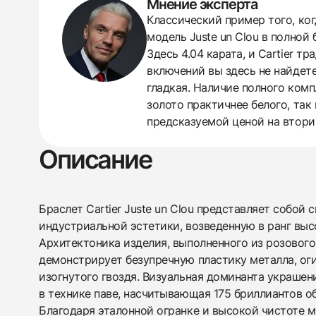
Мнение эксперта
Классический пример того, ког
438
285
145
142
205
204
195
150
6
модель Juste un Clou в полно
Здесь 4.04 карата, и Cartier 
включений вы здесь не найдете
гладкая. Наличие полного ком
золото практичнее белого, так
предсказуемой ценой на втори
Описание
Браслет Cartier Juste un Clou представляет собой
индустриальной эстетики, возведенную в ранг выс
Архитектоника изделия, выполненного из розового
демонстрирует безупречную пластику металла, ог
изогнутого гвоздя. Визуальная доминанта украше
в технике паве, насчитывающая 175 бриллиантов о
Благодаря эталонной огранке и высокой чистоте м