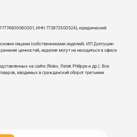
317774600060301, ИНН 772972500524), юридический
ескими лицами (собственниками изделий). ИП Долгушин
ранения ценностей, изделия могут не находиться в офисе
вленных на сайте (Rolex, Patek Philippe и др.). Все
 товаров, вводимых в гражданский оборот третьими