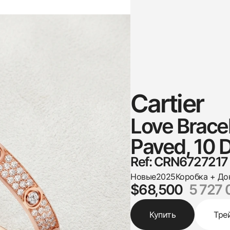
Cartier
Love Bracel
Paved, 10 
Ref: CRN6727217
Новые
2025
Коробка + До
$68,500
5 727 
Купить
Тре