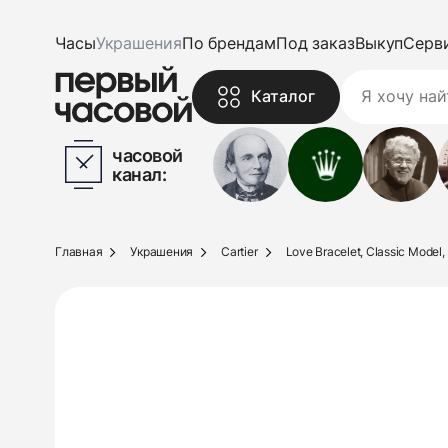
Часы
Украшения
По брендам
Под заказ
Выкуп
Серв
Каталог
часовой
канал:
Главная
Украшения
Cartier
Love Bracelet, Classic Model