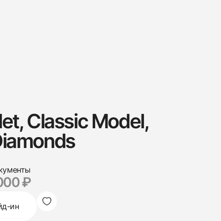
et, Classic Model,
Diamonds
кументы
000 ₽
йд-ин