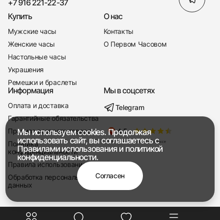
+7 916 221-22-37
Купить
О нас
Мужские часы
Контакты
Женские часы
О Первом Часовом
Настольные часы
Украшения
Ремешки и браслеты
Информация
Мы в соцсетях
Оплата и доставка
Telegram
+7 916 221-22-37
Гарантийные обязательства
Правила возврата товара
Мы используем cookies. Продолжая
Мы насвязи 08:00 — 19:00
использовать сайт, вы соглашаетесь с
Политика
Правилами использования
и
политикой
конфиденциальности
конфиденциальности.
Правила использования
Согласен
Обработка персональных
данных