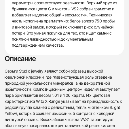
параметры соответствуют реальности. Верхний ярус из
бриллиантов цвета G и чистоты VS2 собран грамотно и
добавляет изделию общей «весомости». Техническая
часть исполнена прагматично: белое золото 750 пробы
и винтовой замок, который исключает риск случайной
потери. Это умная покупка для тех, кто ищет камни с
понятной ликвидностью и документальным
подтверждением качества.
Описание
Серьги Studio jewelry являют собой образец высокой
ювелирной классики, где главенствующая роль отведена
природной уникальности минералов, а не декоративной
избыточности. Композиционным центром изделия выступает
пара бриллиантов весом 1.01 и 1.06 карата. Их цветовая
характеристика W to X Range указывает на принадлежность к
редкой группе камней с деликатным, теплым оттенком (Light
Yellow), который создает изысканный контраст с холодной
лигатурой оправы. Высочайшая чистота VVS1 гарантирует
абсолютную прозрачность кристаллической решетки: свет