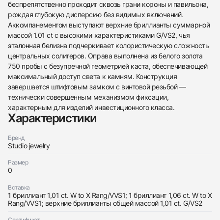
беспрепятственно проходит сквозь грани короны и павильона,
рождая глубокую дисперсию без видимых включений.
Аккомпанементом выступают верхние бриллианты суммарной
массой 1.01 ct с высокими характеристиками G/VS2, чья
эталонная белизна подчеркивает колористическую сложность
центральных солитеров. Оправа выполнена из белого золота
438
285
145
142
205
204
195
150
6
750 пробы с безупречной геометрией каста, обеспечивающей
максимальный доступ света к камням. Конструкция
завершается штифтовым замком с винтовой резьбой —
технически совершенным механизмом фиксации,
характерным для изделий инвестиционного класса.
Характеристики
Трейд-ин часов
Бренд
Studio jewelry
Заказать эти часы
Оставьте ваши контактные данные и мы свяжемся
с вами
Размер
Оставьте ваши контактные данные и мы свяжемся
0
Studio jewelry
с вами
Серьги С Бриллиантами 1,01/1,06 Ct. W To X
Studio jewelry
Range/Vvs1
Вставка
Серьги С Бриллиантами 1,01/1,06 Ct. W To X
Новые
Коробка + Документы
1 бриллиант 1,01 ct. W to X Rang/VVS1; 1 бриллиант 1,06 ct. W to X
$12,800
Range/Vvs1
Rang/VVS1; верхние бриллианты общей массой 1,01 ct. G/VS2
Новые
Коробка + Документы
$12,800
Сертификат