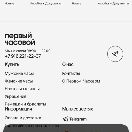
Новые
Коробка + Документы
Новые
Коробка + Документы
Мы на связи 08:00 — 22:00
+7 916 221-22-37
Купить
О нас
Мужские часы
Контакты
Женские часы
О Первом Часовом
Настольные часы
Украшения
Ремешки и браслеты
Информация
Мы в соцсетях
Оплата и доставка
Telegram
+7 916 221-22-37
Гарантийные обязательства