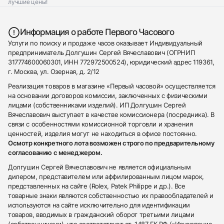
лучшие цены!
Информация о работе Первого Часового
Услуги по поиску и продаже часов оказывает Индивидуальный
предприниматель Долгушин Сергей Вячеславович (ОГРНИП
317774600060301, ИНН 772972500524), юридический адрес 119361,
г. Москва, ул. Озерная, д. 2/12
Реализация товаров в магазине «Первый часовой» осуществляется
на основании договоров комиссии, заключенных с физическими
лицами (собственниками изделий). ИП Долгушин Сергей
Вячеславович выступает в качестве комиссионера (посредника). В
связи с особенностями комиссионной торговли и хранения
ценностей, изделия могут не находиться в офисе постоянно.
Осмотр конкретного лота возможен строго по предварительному
согласованию с менеджером.
Долгушин Сергей Вячеславович не является официальным
дилером, представителем или аффилированным лицом марок,
представленных на сайте (Rolex, Patek Philippe и др.). Все
товарные знаки являются собственностью их правообладателей и
используются на сайте исключительно для идентификации
товаров, вводимых в гражданский оборот третьими лицами
(собственниками), что соответствует ст. 1487 ГК РФ («Исчерпание