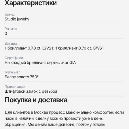
438
285
145
142
205
204
195
150
6
Характеристики
Бренд
Studio jewelry
Размер
0
Вставка
Трейд-ин часов
1 бриллиант 0,70 ct. G/VS1; 1 бриллиант 0,70 ct. G/VS1
Заказать эти часы
Оставьте ваши контактные данные и мы свяжемся
Сертификат
с вами
На каждый бриллиант сертификат GIA
Оставьте ваши контактные данные и мы свяжемся
Studio jewelry
с вами
Серьги С Бриллиантами 0,70/0,70 Ct. G/Vs1
Материал
Studio jewelry
Новые
Коробка + Документы
Белое золото 750°
$6,500
Серьги С Бриллиантами 0,70/0,70 Ct. G/Vs1
Новые
Коробка + Документы
$6,500
Примечание
Штифтовой замок с резьбой
Покупка и доставка
Для клиентов в Москве процесс максимально комфортен: если
часы в наличии, сделку можно провести уже в день
Приложите фото ваших часов…
обращения. Мы ценим ваше доверие, поэтому готовы