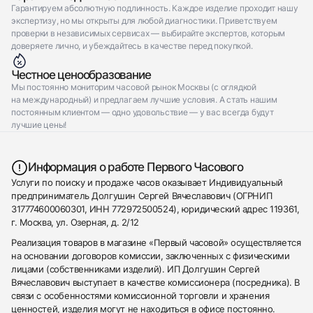
Гарантируем абсолютную подлинность. Каждое изделие проходит нашу
экспертизу, но мы открыты для любой диагностики. Приветствуем
проверки в независимых сервисах — выбирайте экспертов, которым
доверяете лично, и убеждайтесь в качестве перед покупкой.
Честное ценообразование
Мы постоянно мониторим часовой рынок Москвы (с оглядкой
на международный) и предлагаем лучшие условия. А стать нашим
постоянным клиентом — одно удовольствие — у вас всегда будут
лучшие цены!
Информация о работе Первого Часового
Услуги по поиску и продаже часов оказывает Индивидуальный
предприниматель Долгушин Сергей Вячеславович (ОГРНИП
317774600060301, ИНН 772972500524), юридический адрес 119361,
г. Москва, ул. Озерная, д. 2/12
Реализация товаров в магазине «Первый часовой» осуществляется
на основании договоров комиссии, заключенных с физическими
лицами (собственниками изделий). ИП Долгушин Сергей
Вячеславович выступает в качестве комиссионера (посредника). В
связи с особенностями комиссионной торговли и хранения
ценностей, изделия могут не находиться в офисе постоянно.