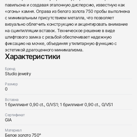
павильона и создавая эталонную дисперсию, известную как
«огонь» камня. Оправа из белого золота 750 пробы выполнена
с минимальным присутствием металла, что позволяет
визуально облегчить конструкцию и акцентировать внимание
438
285
145
142
205
204
195
150
6
на сцинтилляции вставок. Техническое решение в виде
штифтового замка с резьбой обеспечивает надежную
фиксацию на мочке, объединяя утилитарную функцию с
эстетикой драгоценного минимализма.
Характеристики
Бренд
Studio jewelry
Трейд-ин часов
Купить эти часы
Размер
Оставьте ваши контактные данные и мы свяжемся
0
с вами
Оставьте ваши контактные данные и мы свяжемся
Studio jewelry
Вставка
с вами
Серьги 0,90/0,90 ct. G/VS1 (Heart Diamonds)
1 бриллиант 0,90 ct., G/VS1; 1 бриллиант 0,90 ct., G/VS1
Studio jewelry
Новые
Коробка + Документы
$7,250
Серьги 0,90/0,90 ct. G/VS1 (Heart Diamonds)
Новые
Коробка + Документы
Сертификат
$7,250
GIA
Материал
Белое золото 750°