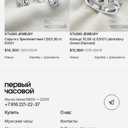
STUDIO JEWELRY
STUDIO JEWELRY
Серьги с бриллиантами 1,50/1,50 ct.
Кольцо 10,08 ct. E/VS1 Laboratory
K/VS1
Grown Diamond
$14,350
1 200 000 ₽
$12,900
1 079 000 ₽
Новые
Коробка + Документы
Новые
Коробка + Документы
Мы на связи 08:00 — 22:00
+7 916 221-22-37
Купить
О нас
Мужские часы
Контакты