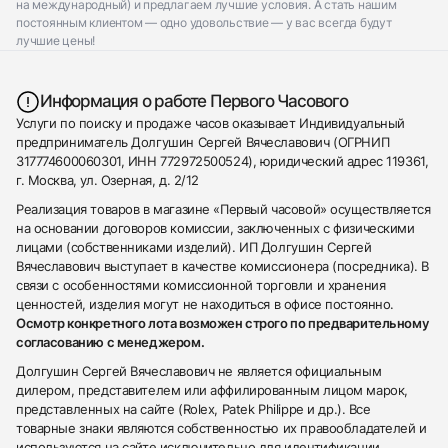
на международный) и предлагаем лучшие условия. А стать нашим
постоянным клиентом — одно удовольствие — у вас всегда будут
лучшие цены!
Информация о работе Первого Часового
Услуги по поиску и продаже часов оказывает Индивидуальный
предприниматель Долгушин Сергей Вячеславович (ОГРНИП
317774600060301, ИНН 772972500524), юридический адрес 119361,
г. Москва, ул. Озерная, д. 2/12
Реализация товаров в магазине «Первый часовой» осуществляется
на основании договоров комиссии, заключенных с физическими
лицами (собственниками изделий). ИП Долгушин Сергей
Вячеславович выступает в качестве комиссионера (посредника). В
связи с особенностями комиссионной торговли и хранения
ценностей, изделия могут не находиться в офисе постоянно.
Осмотр конкретного лота возможен строго по предварительному
согласованию с менеджером.
Долгушин Сергей Вячеславович не является официальным
дилером, представителем или аффилированным лицом марок,
представленных на сайте (Rolex, Patek Philippe и др.). Все
товарные знаки являются собственностью их правообладателей и
используются на сайте исключительно для идентификации