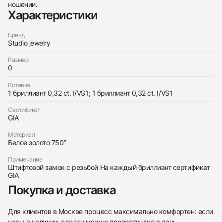
ношении.
438
285
145
142
205
204
195
150
6
Характеристики
Бренд
Studio jewelry
Размер
0
Трейд-ин часов
Вставка
1 бриллиант 0,32 ct. I/VS1; 1 бриллиант 0,32 ct. I/VS1
Заказать эти часы
Оставьте ваши контактные данные и мы свяжемся
с вами
Сертификат
Оставьте ваши контактные данные и мы свяжемся
Studio jewelry
GIA
с вами
Серьги с бриллиантами 0,32/0,32 ct. I/VS1
Studio jewelry
Round Diamonds
Материал
Серьги с бриллиантами 0,32/0,32 ct. I/VS1
Новые
Коробка + Документы
Белое золото 750°
$2,100
Round Diamonds
Новые
Коробка + Документы
Примечание
$2,100
Штифтовой замок с резьбой На каждый бриллиант сертификат
GIA
Покупка и доставка
Для клиентов в Москве процесс максимально комфортен: если
часы в наличии, сделку можно провести уже в день