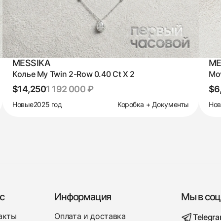
MESSIKA
ME
Колье My Twin 2-Row 0.40 Ct X 2
Mo
$14,250
1 192 000 ₽
$6
Новые
2025 год
Коробка + Документы
Но
с
Информация
Мы в соц
акты
Оплата и доставка
Telegr