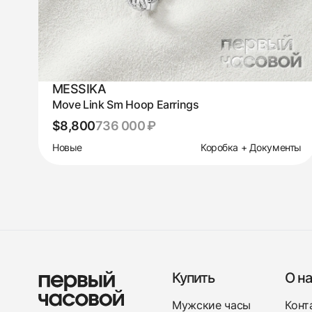
MESSIKA
Move Link Sm Hoop Earrings
$8,800
736 000 ₽
Новые
Коробка + Документы
Купить
О на
Мужские часы
Конт