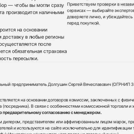
Приветствуем проверки в незав
бор — чтобы вы могли сразу
сервисах — выбирайте эксперто
ата производится наличными
доверяете лично, и убеждайтесь 
перед покупкой.
троится на основании
м доставку в любые регионы
осуществляется после
яется обязательная страховка
ность пересылки.
альный предприниматель Долгушин Сергей Вячеславович (ОГРНИП 
ствляется на основании договоров комиссии, заключенных с физич
 (посредника). В связи с особенностями комиссионной торговли и х
по предварительному согласованию с менеджером.
дилером, представителем или аффилированным лицом марок, предста
ателей и используются на сайте исключительно для идентификации