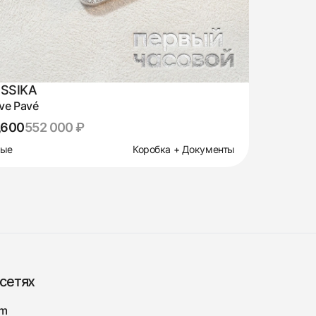
SSIKA
ve Pavé
,600
552 000 ₽
вые
Коробка + Документы
сетях
am