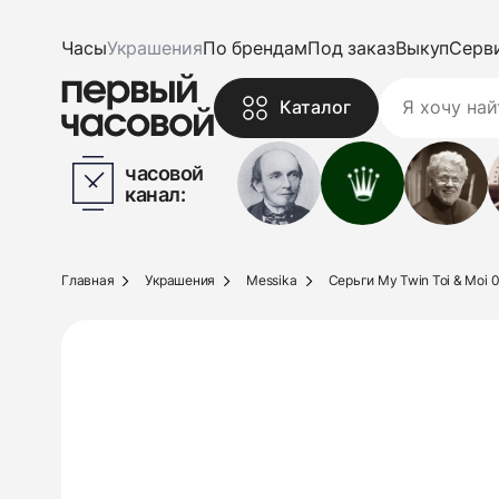
Часы
Украшения
По брендам
Под заказ
Выкуп
Серв
Каталог
часовой
канал:
Главная
Украшения
Messika
Серьги My Twin Toi & Moi 