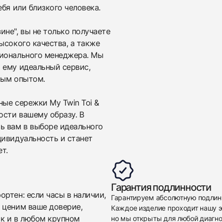
$6,950
Серьги My Twin Toi & Moi 0,15ct x2 06504-PG
бя или близкого человека.
Новые
Коробка + Документы
$6,950
не", вы не только получаете
ысокого качества, а также
сионального менеджера. Мы
 ему идеальный сервис,
мым опытом.
ые сережки My Twin Toi &
ости вашему образу. В
Приложите фото ваших часов…
ь вам в выборе идеального
дивидуальность и станет
Отправить заявку
т.
Отправить заявку
Гарантия подлинности
ртен: если часы в наличии,
Гарантируем абсолютную подлин
 ценим ваше доверие,
Каждое изделие проходит нашу э
ак и в любом крупном
но мы открыты для любой диагно