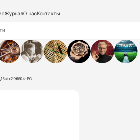
ис
Журнал
О нас
Контакты
0,15ct x2 06504-PG