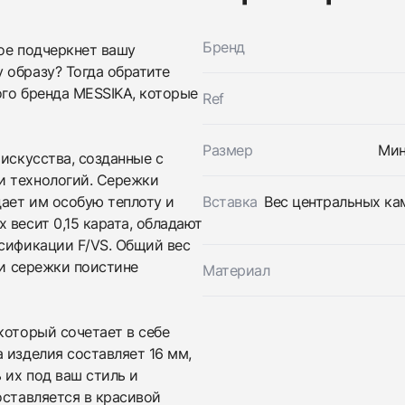
Бренд
ое подчеркнет вашу
 образу? Тогда обратите
ого бренда MESSIKA, которые
Ref
Размер
Мин
 искусства, созданные с
и технологий. Сережки
дает им особую теплоту и
Вставка
Вес центральных кам
 весит 0,15 карата, обладают
ссификации F/VS. Общий вес
ти сережки поистине
Материал
Трейд-ин часов
Заказать эти часы
Оставьте ваши контактные данные и мы свяжемся с
который сочетает в себе
вами
 изделия составляет 16 мм,
Оставьте ваши контактные данные и мы свяжемся с
Messika
вами
 их под ваш стиль и
Серьги My Twin Toi & Moi 0,15ct x2 06504-PG
Messika
Новые
Коробка + Документы
оставляется в красивой