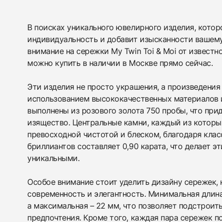
В поисках уникального ювелирного изделия, котор
индивидуальность и добавит изысканности вашему
внимание на сережки My Twin Toi & Moi от известн
можно купить в наличии в Москве прямо сейчас.
438
285
145
142
205
204
195
150
6
Эти изделия не просто украшения, а произведения
использованием высококачественных материалов 
выполнены из розового золота 750 пробы, что при
изящество. Центральные камни, каждый из которых
превосходной чистотой и блеском, благодаря кла
бриллиантов составляет 0,90 карата, что делает э
уникальными.
Особое внимание стоит уделить дизайну сережек, 
современность и элегантность. Минимальная длина
а максимальная – 22 мм, что позволяет подстроить
предпочтения. Кроме того, каждая пара сережек п