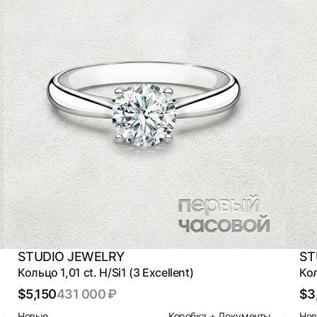
STUDIO JEWELRY
ST
Кольцо 1,01 ct. H/Si1 (3 Excellent)
Кол
$5,150
431 000 ₽
$3
Новые
Коробка + Документы
Но