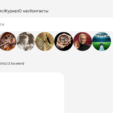
ис
Журнал
О нас
Контакты
/Vs2 (3 Excellent)