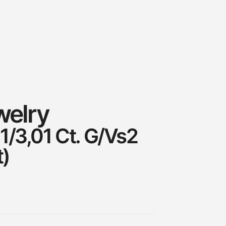
welry
1/3,01 Ct. G/Vs2
t)