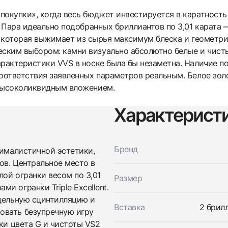
окупки», когда весь бюджет инвестируется в каратность 
. Пара идеально подобранных бриллиантов по 3,01 карата 
nt, которая выжимает из сырья максимум блеска и геометр
ким выбором: камни визуально абсолютно белые и чистые
арактеристики VVS в носке была бы незаметна. Наличие п
соответствия заявленных параметров реальным. Белое зо
 высоколиквидным вложением.
Трейд-ин часов
Характерист
Заказать эти часы
Оставьте ваши контактные данные и мы свяжемся с
вами
Оставьте ваши контактные данные и мы свяжемся с
Бренд
Studio jewelry
нималистичной эстетики,
вами
Серьги 3,01/3,01 Ct. G/Vs2 (3 Excellent)
ов. Центральное место в
Studio jewelry
Новые
Коробка + Документы
ой огранки весом по 3,01
$115,400
Серьги 3,01/3,01 Ct. G/Vs2 (3 Excellent)
Размер
Новые
Коробка + Документы
и огранки Triple Excellent.
$115,400
едельную сцинтилляцию и
Вставка
2 брилл
овать безупречную игру
ки цвета G и чистоты VS2