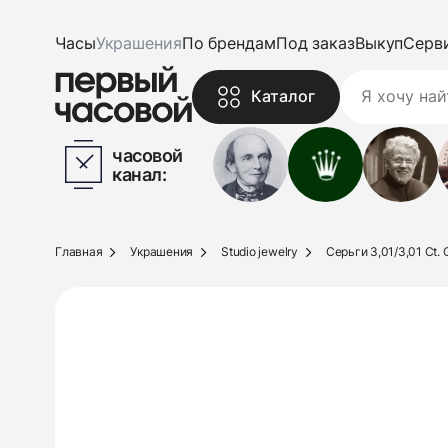
Часы
Украшения
По брендам
Под заказ
Выкуп
Серв
Каталог
часовой
канал:
Главная
Украшения
Studio jewelry
Серьги 3,01/3,01 Ct. G