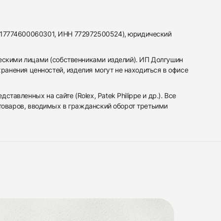
317774600060301, ИНН 772972500524), юридический
ескими лицами (собственниками изделий). ИП Долгушин
ранения ценностей, изделия могут не находиться в офисе
вленных на сайте (Rolex, Patek Philippe и др.). Все
 товаров, вводимых в гражданский оборот третьими