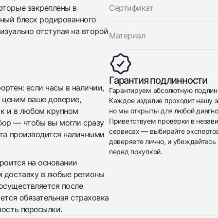
оторые закреплены в
Сертификат
дный блеск родированного
изуально отступая на второй
Материал
Приложите фото ваших часов…
Гарантия подлинности
Отправить заявку
ртен: если часы в наличии,
Гарантируем абсолютную подлин
 ценим ваше доверие,
Каждое изделие проходит нашу э
Отправить заявку
ак и в любом крупном
но мы открыты для любой диагно
Приветствуем проверки в незав
бор — чтобы вы могли сразу
сервисах — выбирайте эксперто
ата производится наличными
доверяете лично, и убеждайтесь 
перед покупкой.
троится на основании
м доставку в любые регионы
осуществляется после
яется обязательная страховка
ность пересылки.