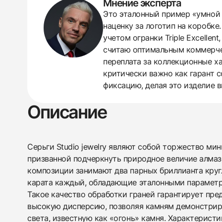
Мнение эксперта
438
285
145
142
205
204
195
150
6
Это эталонный пример «умной п
наценку за логотип на коробке
учетом огранки Triple Excelle
считаю оптимальным коммерчес
переплата за коллекционные х
критически важно как гарант 
фиксацию, делая это изделие
Описание
Серьги Studio jewelry являют собой торжество ми
призванной подчеркнуть природное величие алмаз
композиции занимают два парных бриллианта кругл
карата каждый, обладающие эталонными параметрам
Такое качество обработки граней гарантирует пр
высокую дисперсию, позволяя камням демонстрир
света, известную как «огонь» камня. Характеристи