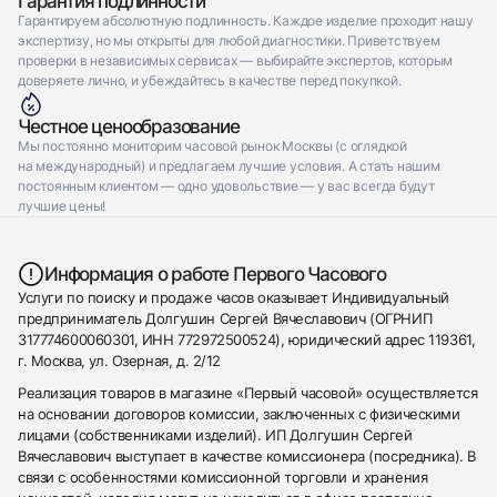
Гарантия подлинности
Гарантируем абсолютную подлинность. Каждое изделие проходит нашу
экспертизу, но мы открыты для любой диагностики. Приветствуем
проверки в независимых сервисах — выбирайте экспертов, которым
доверяете лично, и убеждайтесь в качестве перед покупкой.
Честное ценообразование
Мы постоянно мониторим часовой рынок Москвы (с оглядкой
на международный) и предлагаем лучшие условия. А стать нашим
постоянным клиентом — одно удовольствие — у вас всегда будут
лучшие цены!
Информация о работе Первого Часового
Услуги по поиску и продаже часов оказывает Индивидуальный
предприниматель Долгушин Сергей Вячеславович (ОГРНИП
317774600060301, ИНН 772972500524), юридический адрес 119361,
г. Москва, ул. Озерная, д. 2/12
Реализация товаров в магазине «Первый часовой» осуществляется
на основании договоров комиссии, заключенных с физическими
лицами (собственниками изделий). ИП Долгушин Сергей
Вячеславович выступает в качестве комиссионера (посредника). В
связи с особенностями комиссионной торговли и хранения