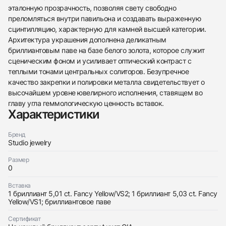
эталонную прозрачность, позволяя свету свободно
преломляться внутри павильона и создавать выраженную
сцинтилляцию, характерную для камней высшей категории.
Архитектура украшения дополнена деликатным
438
285
145
142
205
204
195
150
6
бриллиантовым паве на базе белого золота, которое служит
сценическим фоном и усиливает оптический контраст с
теплыми тонами центральных солиторов. Безупречное
качество закрепки и полировки металла свидетельствует о
высочайшем уровне ювелирного исполнения, ставящем во
главу угла геммологическую ценность вставок.
Характеристики
Трейд-ин часов
Бренд
Купить эти часы
Оставьте ваши контактные данные и мы свяжемся
Studio jewelry
с вами
Оставьте ваши контактные данные и мы свяжемся
Studio jewelry
Размер
с вами
Серьги c бриллиантами 5,01/5,03 ct. Fancy
0
Studio jewelry
Yellow/VS
Серьги c бриллиантами 5,01/5,03 ct. Fancy
Новые
Коробка + Документы
Вставка
$106,650
Yellow/VS
1 бриллиант 5,01 ct. Fancy Yellow/VS2; 1 бриллиант 5,03 ct. Fancy
Новые
Коробка + Документы
Yellow/VS1; бриллиантовое паве
$106,650
Сертификат