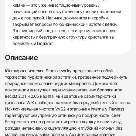
камне — это уже инвестиционный уровень,
означающий полное отсутствие внутренних включений
даже под лупой. Наличие документов и коробки
закрывает вопросы по юридической чистоте сделки.
Это ликвидный лот для тех, кто ищет максимальную
каратность и безупречную структуру кристалла за
адекватный бюджет.
Описание
Ювелирное изделие Studio jewelry представляет собой
торжество пуристической эстетики, призванное подчеркнуть
природное великолепие редких минералов. Доминантой
композиции выступает пара монументальных бриллиантов
весом 2.01 и 2.05 карата, чьи цветовые характеристики
диапазона W-X сообщают камням благородный теплый оттенок.
Исключительная чистота VVS2 и эталонная Internally Flawless
гарантируют безупречную оптическую прозрачность: свет
беспрепятственно проникает через площадку к павильону,
рождая интенсивную сцинтилляцию и глубокий «огонь» без
малейших визуальных преград. Архитектоника изделия