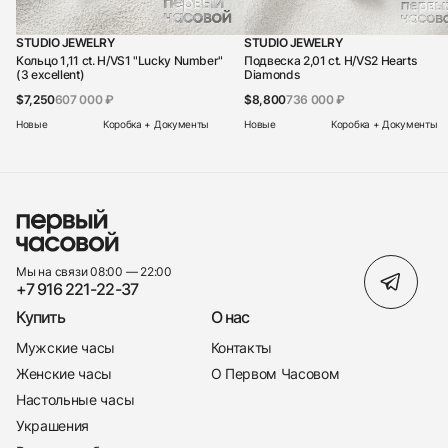
STUDIO JEWELRY
STUDIO JEWELRY
Кольцо 1,11 ct. H/VS1 "Lucky Number"
Подвеска 2,01 ct. H/VS2 Hearts
(3 excellent)
Diamonds
$7,250
607 000 ₽
$8,800
736 000 ₽
Новые
Коробка + Документы
Новые
Коробка + Документы
Мы на связи 08:00 — 22:00
+7 916 221-22-37
Купить
О нас
Мужские часы
Контакты
Женские часы
О Первом Часовом
Настольные часы
Украшения