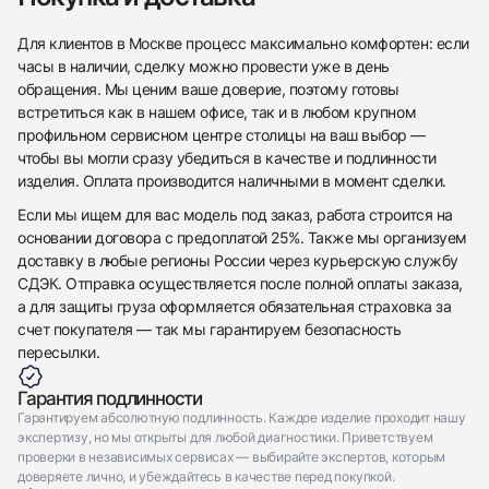
Приложите фото ваших часов…
Для клиентов в Москве процесс максимально комфортен: если
часы в наличии, сделку можно провести уже в день
Отправить заявку
обращения. Мы ценим ваше доверие, поэтому готовы
встретиться как в нашем офисе, так и в любом крупном
Отправить заявку
профильном сервисном центре столицы на ваш выбор —
чтобы вы могли сразу убедиться в качестве и подлинности
изделия. Оплата производится наличными в момент сделки.
Если мы ищем для вас модель под заказ, работа строится на
основании договора с предоплатой 25%. Также мы организуем
доставку в любые регионы России через курьерскую службу
СДЭК. Отправка осуществляется после полной оплаты заказа,
а для защиты груза оформляется обязательная страховка за
счет покупателя — так мы гарантируем безопасность
пересылки.
Гарантия подлинности
Гарантируем абсолютную подлинность. Каждое изделие проходит нашу
экспертизу, но мы открыты для любой диагностики. Приветствуем
проверки в независимых сервисах — выбирайте экспертов, которым
доверяете лично, и убеждайтесь в качестве перед покупкой.