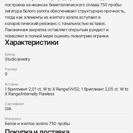
построена на нюансах биметаллического сплава 750 пробы:
лигатура белого золота обеспечивает структурную прочность,
438
285
145
142
205
204
195
150
6
тогда как элементы из желтого золота вступают в
колористический резонанс с тональностью вставок.
Лаконичная закрепка оставляет открытым рундист и
позволяет в полной мере оценить геометрию огранки.
Характеристики
Бренд
Трейд-ин часов
Studio jewelry
Купить эти часы
Оставьте ваши контактные данные и мы свяжемся
Размер
0
с вами
Оставьте ваши контактные данные и мы свяжемся
Studio jewelry
с вами
Серьги 2,01/2,05 Ct. W To X Range/IF-VVS2
Вставка
Studio jewelry
(Cushion Diamonds)
1 бриллиант 2,01 ct. W to X Range/VVS2; 1 бриллиант 2,05 ct. W to
Серьги 2,01/2,05 Ct. W To X Range/IF-VVS2
Новые
Коробка + Документы
X Range/Internally Flawless
$17,550
(Cushion Diamonds)
Новые
Коробка + Документы
Сертификат
$17,550
GIA
Материал
Белое и желтое золото 750 пробы
Покупка и доставка