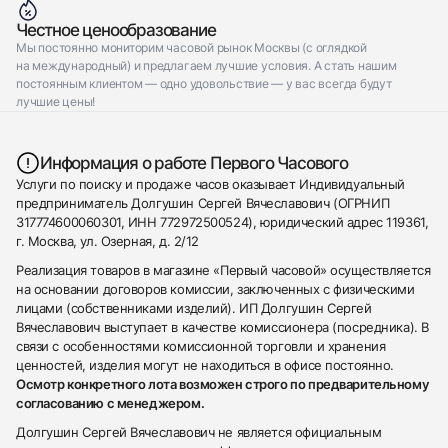
Честное ценообразование
Мы постоянно мониторим часовой рынок Москвы (с оглядкой
на международный) и предлагаем лучшие условия. А стать нашим
постоянным клиентом — одно удовольствие — у вас всегда будут
лучшие цены!
Информация о работе Первого Часового
Услуги по поиску и продаже часов оказывает Индивидуальный
предприниматель Долгушин Сергей Вячеславович (ОГРНИП
317774600060301, ИНН 772972500524), юридический адрес 119361,
г. Москва, ул. Озерная, д. 2/12
Реализация товаров в магазине «Первый часовой» осуществляется
на основании договоров комиссии, заключенных с физическими
лицами (собственниками изделий). ИП Долгушин Сергей
Вячеславович выступает в качестве комиссионера (посредника). В
связи с особенностями комиссионной торговли и хранения
ценностей, изделия могут не находиться в офисе постоянно.
Осмотр конкретного лота возможен строго по предварительному
согласованию с менеджером.
Долгушин Сергей Вячеславович не является официальным