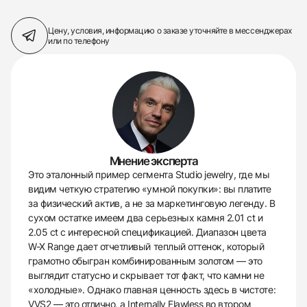
Цену, условия, информацию о заказе
уточняйте в мессенджерах
или по телефону
Мнение эксперта
Это эталонный пример сегмента Studio jewelry, где мы
видим четкую стратегию «умной покупки»: вы платите
за физический актив, а не за маркетинговую легенду. В
сухом остатке имеем два серьезных камня 2.01 ct и
2.05 ct с интересной спецификацией. Диапазон цвета
W-X Range дает отчетливый теплый оттенок, который
грамотно обыгран комбинированным золотом — это
выглядит статусно и скрывает тот факт, что камни не
«холодные». Однако главная ценность здесь в чистоте:
VVS2 — это отлично, а Internally Flawless во втором