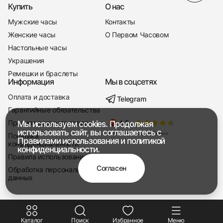
Купить
О нас
Мужские часы
Контакты
Женские часы
О Первом Часовом
Настольные часы
Украшения
Ремешки и браслеты
Информация
Мы в соцсетях
Оплата и доставка
Telegram
+7 916 221-22-37
Гарантийные обязательства
Правила возврата товара
Мы используем cookies. Продолжая
Мы насвязи 08:00 — 19:00
использовать сайт, вы соглашаетесь с
Политика
Правилами использования
и
политикой
конфиденциальности
конфиденциальности.
Правила использования
Согласен
Обработка персональных
данных
Каталог
Поиск
Избранное
Меню