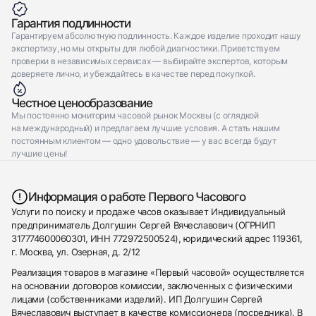
Гарантия подлинности
Гарантируем абсолютную подлинность. Каждое изделие проходит нашу
экспертизу, но мы открыты для любой диагностики. Приветствуем
проверки в независимых сервисах — выбирайте экспертов, которым
доверяете лично, и убеждайтесь в качестве перед покупкой.
Честное ценообразование
Мы постоянно мониторим часовой рынок Москвы (с оглядкой
на международный) и предлагаем лучшие условия. А стать нашим
постоянным клиентом — одно удовольствие — у вас всегда будут
лучшие цены!
Информация о работе Первого Часового
Услуги по поиску и продаже часов оказывает Индивидуальный
предприниматель Долгушин Сергей Вячеславович (ОГРНИП
317774600060301, ИНН 772972500524), юридический адрес 119361,
г. Москва, ул. Озерная, д. 2/12
Реализация товаров в магазине «Первый часовой» осуществляется
на основании договоров комиссии, заключенных с физическими
лицами (собственниками изделий). ИП Долгушин Сергей
Вячеславович выступает в качестве комиссионера (посредника). В