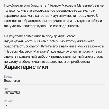
Приобретая этот браслет в "Первом Часовом Магазине", вы не
только получаете эксклюзивное ювелирное изделие, но и
гарантию высокого качества и аутентичности продукции. В
комплекте с браслетом вы получите оригинальную коробку и
документы, подтверждающие его подлинность.
438
285
145
142
205
204
195
150
6
Не упустите возможность подчеркнуть свою
индивидуальность и стиль с помощью этого уникального
браслета от Boucheron. Купить его в наличии в Москве можно в
"Первом Часовом Магазине", где наши эксперты помогут вам
сделать правильный выбор и предоставят полный спектр услуг
по уходу и обслуживанию вашего нового приобретения.
Характеристики
Трейд-ин часов
Купить эти часы
Оставьте ваши контактные данные и мы свяжемся
Бренд
с вами
Boucheron
Оставьте ваши контактные данные и мы свяжемся
Boucheron
с вами
БРАСЛЕТ JACK DE BOUCHERON
Ref
Boucheron
Новые
Коробка + Документы
JBT00753
$14,950
БРАСЛЕТ JACK DE BOUCHERON
Новые
Коробка + Документы
Размер
$14,950
17