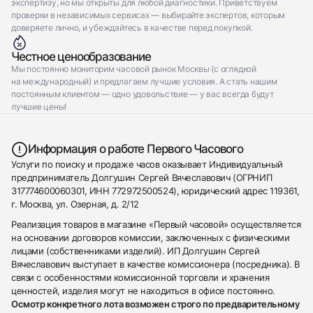
экспертизу, но мы открыты для любой диагностики. Приветствуем
проверки в независимых сервисах — выбирайте экспертов, которым
доверяете лично, и убеждайтесь в качестве перед покупкой.
Честное ценообразование
Мы постоянно мониторим часовой рынок Москвы (с оглядкой
на международный) и предлагаем лучшие условия. А стать нашим
постоянным клиентом — одно удовольствие — у вас всегда будут
лучшие цены!
Информация о работе Первого Часового
Услуги по поиску и продаже часов оказывает Индивидуальный
предприниматель Долгушин Сергей Вячеславович (ОГРНИП
317774600060301, ИНН 772972500524), юридический адрес 119361,
г. Москва, ул. Озерная, д. 2/12
Реализация товаров в магазине «Первый часовой» осуществляется
на основании договоров комиссии, заключенных с физическими
лицами (собственниками изделий). ИП Долгушин Сергей
Вячеславович выступает в качестве комиссионера (посредника). В
связи с особенностями комиссионной торговли и хранения
ценностей, изделия могут не находиться в офисе постоянно.
Осмотр конкретного лота возможен строго по предварительному