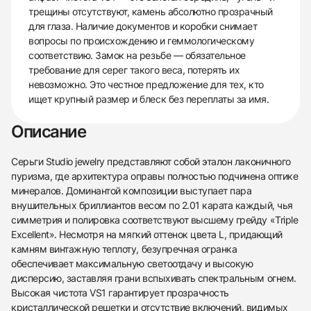
трещины отсутствуют, камень абсолютно прозрачный
для глаза. Наличие документов и коробки снимает
вопросы по происхождению и геммологическому
соответствию. Замок на резьбе — обязательное
требование для серег такого веса, потерять их
невозможно. Это честное предложение для тех, кто
ищет крупный размер и блеск без переплаты за имя.
Описание
Серьги Studio jewelry представляют собой эталон лаконичного
пуризма, где архитектура оправы полностью подчинена оптике
минералов. Доминантой композиции выступает пара
внушительных бриллиантов весом по 2.01 карата каждый, чья
симметрия и полировка соответствуют высшему грейду «Triple
Excellent». Несмотря на мягкий оттенок цвета L, придающий
камням винтажную теплоту, безупречная огранка
обеспечивает максимальную светоотдачу и высокую
дисперсию, заставляя грани вспыхивать спектральным огнем.
Высокая чистота VS1 гарантирует прозрачность
кристаллической решетки и отсутствие включений, видимых