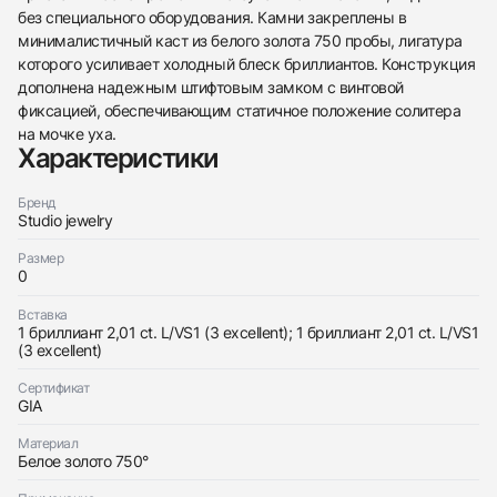
без специального оборудования. Камни закреплены в
минималистичный каст из белого золота 750 пробы, лигатура
которого усиливает холодный блеск бриллиантов. Конструкция
438
285
145
142
205
204
195
150
6
дополнена надежным штифтовым замком с винтовой
фиксацией, обеспечивающим статичное положение солитера
на мочке уха.
Характеристики
Бренд
Studio jewelry
Трейд-ин часов
Размер
0
Купить эти часы
Оставьте ваши контактные данные и мы свяжемся
с вами
Вставка
Оставьте ваши контактные данные и мы свяжемся
Studio jewelry
1 бриллиант 2,01 ct. L/VS1 (3 excellent); 1 бриллиант 2,01 ct. L/VS1
с вами
Серьги 2,01/2,01 ct. L/VS1 (3 Excellent) Round
(3 excellent)
Studio jewelry
Diamonds
Серьги 2,01/2,01 ct. L/VS1 (3 Excellent) Round
Новые
Коробка + Документы
Сертификат
$21,350
Diamonds
GIA
Новые
Коробка + Документы
$21,350
Материал
Белое золото 750°