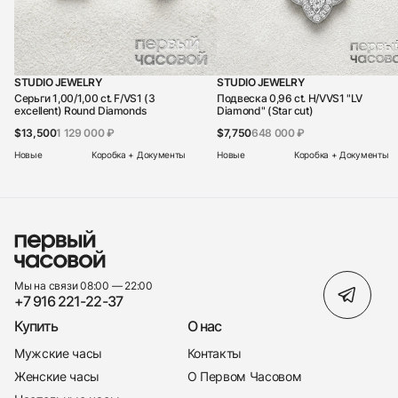
STUDIO JEWELRY
STUDIO JEWELRY
Серьги 1,00/1,00 ct. F/VS1 (3
Подвеска 0,96 ct. H/VVS1 "LV
excellent) Round Diamonds
Diamond" (Star cut)
$13,500
1 129 000 ₽
$7,750
648 000 ₽
Новые
Коробка + Документы
Новые
Коробка + Документы
Мы на связи 08:00 — 22:00
+7 916 221-22-37
Купить
О нас
Мужские часы
Контакты
Женские часы
О Первом Часовом