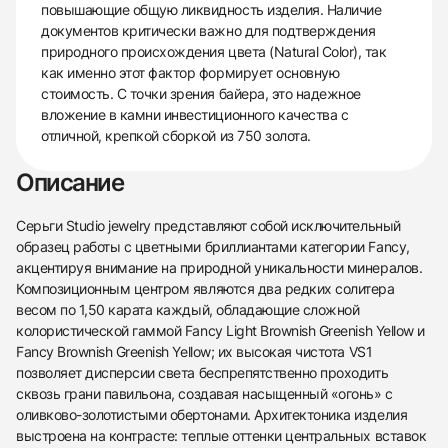
повышающие общую ликвидность изделия. Наличие
документов критически важно для подтверждения
природного происхождения цвета (Natural Color), так
как именно этот фактор формирует основную
стоимость. С точки зрения байера, это надежное
вложение в камни инвестиционного качества с
отличной, крепкой сборкой из 750 золота.
Описание
Серьги Studio jewelry представляют собой исключительный
образец работы с цветными бриллиантами категории Fancy,
акцентируя внимание на природной уникальности минералов.
Композиционным центром являются два редких солитера
весом по 1,50 карата каждый, обладающие сложной
колористической гаммой Fancy Light Brownish Greenish Yellow и
Fancy Brownish Greenish Yellow; их высокая чистота VS1
позволяет дисперсии света беспрепятственно проходить
сквозь грани павильона, создавая насыщенный «огонь» с
оливково-золотистыми обертонами. Архитектоника изделия
выстроена на контрасте: теплые оттенки центральных вставок