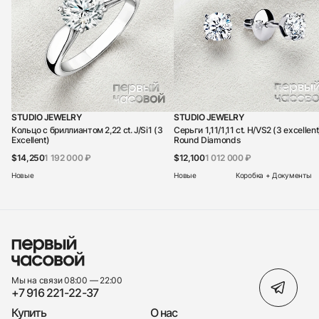
STUDIO JEWELRY
STUDIO JEWELRY
Кольцо с бриллиантом 2,22 ct. J/Si1 (3
Серьги 1,11/1,11 ct. H/VS2 (3 excellent
Excellent)
Round Diamonds
$14,250
1 192 000 ₽
$12,100
1 012 000 ₽
Новые
Новые
Коробка + Документы
Мы на связи 08:00 — 22:00
+7 916 221-22-37
Купить
О нас