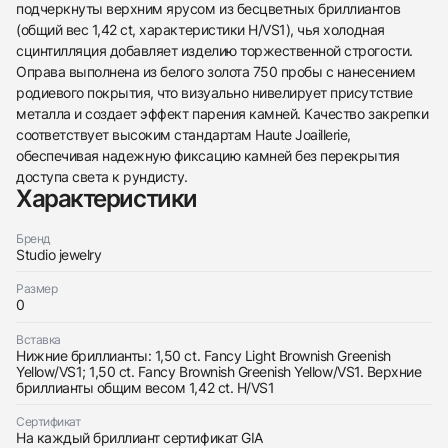
подчеркнуты верхним ярусом из бесцветных бриллиантов
(общий вес 1,42 ct, характеристики H/VS1), чья холодная
сцинтилляция добавляет изделию торжественной строгости.
Оправа выполнена из белого золота 750 пробы с нанесением
родиевого покрытия, что визуально нивелирует присутствие
438
285
145
142
205
204
195
150
6
металла и создает эффект парения камней. Качество закрепки
соответствует высоким стандартам Haute Joaillerie,
обеспечивая надежную фиксацию камней без перекрытия
доступа света к рундисту.
Характеристики
Бренд
Studio jewelry
Трейд-ин часов
Заказать эти часы
Размер
Оставьте ваши контактные данные и мы свяжемся
0
с вами
Оставьте ваши контактные данные и мы свяжемся
Studio jewelry
Вставка
с вами
Серьги 1,50/1,51 ct. FBGY/VS1 &quot;Pear
Нижние бриллианты: 1,50 ct. Fancy Light Brownish Greenish
Studio jewelry
Diamonds&quot;
Yellow/VS1; 1,50 ct. Fancy Brownish Greenish Yellow/VS1. Верхние
Серьги 1,50/1,51 ct. FBGY/VS1 &quot;Pear
Новые
Коробка + Документы
бриллианты общим весом 1,42 ct. H/VS1
$23,200
Diamonds&quot;
Новые
Коробка + Документы
$23,200
Сертификат
На каждый бриллиант сертификат GIA