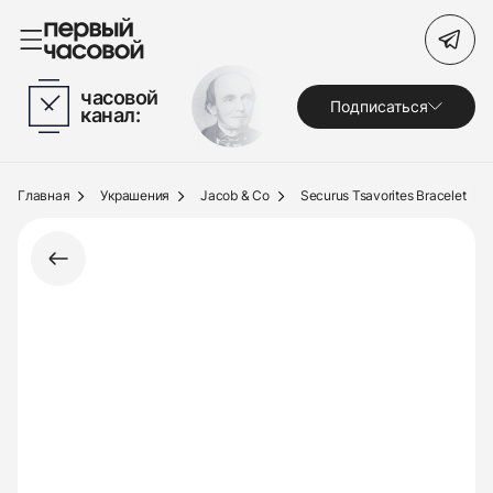
Поиск по сайту
часовой
Подписаться
канал:
Часы
Украшения
Главная
Украшения
Jacob & Co
Securus Tsavorites Bracelet
По брендам
Под заказ
Выкуп
Сервис
Журнал
О нас
Контакты