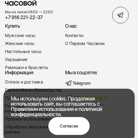
Мы на связи 08:00 — 22:00
+7 916 221-22-37
Купить
О нас
Мужские часы
Контакты
Женские часы
О Первом Часовом
Настольные часы
Украшения
Ремешки и браслеты
Информация
Мы в соцсетях
Оплата и доставка
Telegram
+7 916 221-22-37
Гарантийные обязательства
Правила возврата товара
Мы используем cookies. Продолжая
Мы насвязи 08:00 — 19:00
использовать сайт, вы соглашаетесь с
Политика
Правилами использования
и
политикой
конфиденциальности
конфиденциальности.
Правила использования
Согласен
Обработка персональных
данных