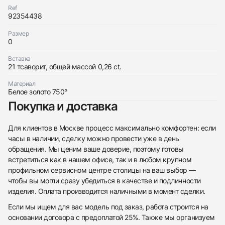
Ref
92354438
Размер
0
Трейд-ин часов
Вставка
Заказать эти часы
Оставьте ваши контактные данные и мы свяжемся
21 тсаворит, общей массой 0,26 ct.
с вами
Оставьте ваши контактные данные и мы свяжемся
Jacob & Co
Материал
с вами
Securus Tsavorites Bracelet
Белое золото 750°
Jacob & Co
Новые
Коробка + Документы
$1,900
Securus Tsavorites Bracelet
Покупка и доставка
Новые
Коробка + Документы
$1,900
Для клиентов в Москве процесс максимально комфортен: если
часы в наличии, сделку можно провести уже в день
обращения. Мы ценим ваше доверие, поэтому готовы
встретиться как в нашем офисе, так и в любом крупном
профильном сервисном центре столицы на ваш выбор —
Приложите фото ваших часов…
чтобы вы могли сразу убедиться в качестве и подлинности
изделия. Оплата производится наличными в момент сделки.
Отправить заявку
Если мы ищем для вас модель под заказ, работа строится на
Отправить заявку
основании договора с предоплатой 25%. Также мы организуем