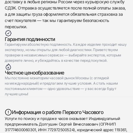
доставку в любые регионы России через курьерскую службу
СДЭК. Отправка осуществляется после полной оплаты заказа,
а для защиты груза оформляется обязательная страховка за
счет покупателя — так мы гарантируем безопасность
пересылки.
Гарантия подлинности
Гарантируем абсолютную подлинность. Каждое изделие проходит нашу
экспертизу, но мы открыты для любой диагностики. Приветствуем
проверки в независимых сервисах — выбирайте экспертов, которым
доверяете лично, и убеждайтесь в качестве перед покупкой.
Честное ценообразование
Мы постоянно мониторим часовой рынок Москвы (с оглядкой
на международный) и предлагаем лучшие условия. А стать нашим
постоянным клиентом — одно удовольствие — у вас всегда будут
лучшие цены!
Информация о работе Первого Часового
Услуги по поиску и продаже часов оказывает Индивидуальный
предприниматель Долгушин Сергей Вячеславович (ОГРНИП
317774600060301, ИНН 772972500524), юридический адрес 119361,