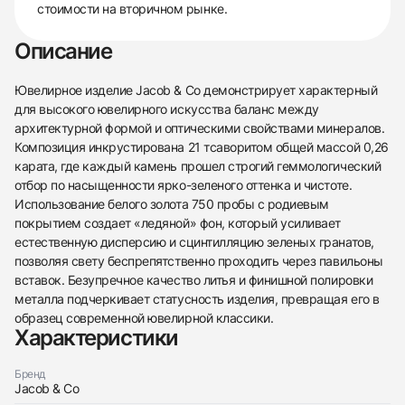
стоимости на вторичном рынке.
Описание
Ювелирное изделие Jacob & Co демонстрирует характерный
для высокого ювелирного искусства баланс между
архитектурной формой и оптическими свойствами минералов.
Композиция инкрустирована 21 тсаворитом общей массой 0,26
карата, где каждый камень прошел строгий геммологический
отбор по насыщенности ярко-зеленого оттенка и чистоте.
Использование белого золота 750 пробы с родиевым
покрытием создает «ледяной» фон, который усиливает
естественную дисперсию и сцинтилляцию зеленых гранатов,
позволяя свету беспрепятственно проходить через павильоны
вставок. Безупречное качество литья и финишной полировки
металла подчеркивает статусность изделия, превращая его в
образец современной ювелирной классики.
Характеристики
438
285
145
142
205
204
195
150
6
Бренд
Jacob & Co