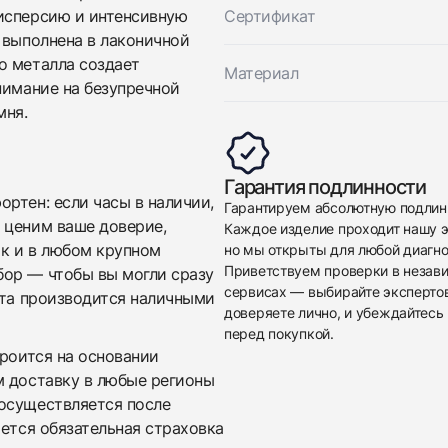
исперсию и интенсивную
Сертификат
 выполнена в лаконичной
о металла создает
Материал
нимание на безупречной
мня.
Приложите фото ваших часов…
Гарантия подлинности
Отправить заявку
ртен: если часы в наличии,
Гарантируем абсолютную подлин
 ценим ваше доверие,
Каждое изделие проходит нашу э
Отправить заявку
ак и в любом крупном
но мы открыты для любой диагно
Приветствуем проверки в незав
бор — чтобы вы могли сразу
сервисах — выбирайте эксперто
ата производится наличными
доверяете лично, и убеждайтесь 
перед покупкой.
троится на основании
м доставку в любые регионы
осуществляется после
яется обязательная страховка