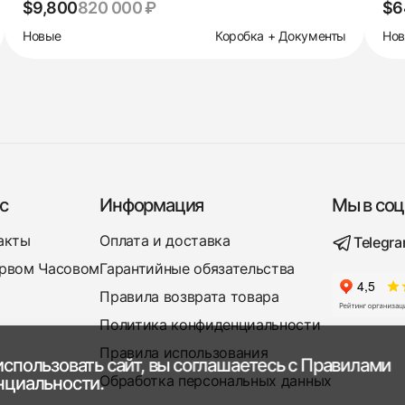
$9,800
820 000 ₽
$6
Новые
Коробка + Документы
Но
с
Информация
Мы в соц
акты
Оплата и доставка
Telegr
рвом Часовом
Гарантийные обязательства
Правила возврата товара
Политика конфиденциальности
Правила использования
спользовать сайт, вы соглашаетесь с
Правилами
Обработка персональных данных
нциальности.