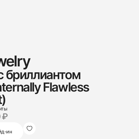
welry
с бриллиантом
nternally Flawless
t)
нты
 ₽
йд-ин