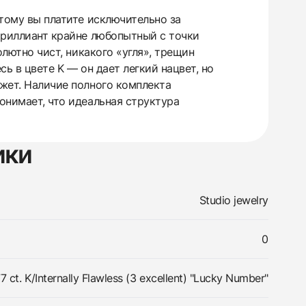
этому вы платите исключительно за
 Бриллиант крайне любопытный с точки
олютно чист, никакого «угля», трещин
сь в цвете K — он дает легкий нацвет, но
джет. Наличие полного комплекта
понимает, что идеальная структура
ики
Studio jewelry
0
 ct. K/Internally Flawless (3 excellent) "Lucky Number"