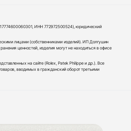
317774600060301, ИНН 772972500524), юридический
ескими лицами (собственниками изделий). ИП Долгушин
ранения ценностей, изделия могут не находиться в офисе
вленных на сайте (Rolex, Patek Philippe и др.). Все
 товаров, вводимых в гражданский оборот третьими