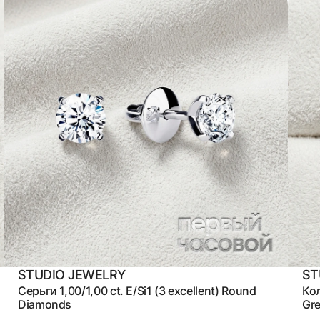
STUDIO JEWELRY
ST
Серьги 1,00/1,00 ct. E/Si1 (3 excellent) Round
Кол
Diamonds
Gr