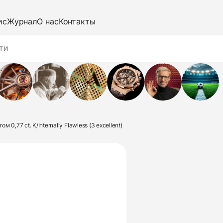
ис
Журнал
О нас
Контакты
 0,77 ct. K/Internally Flawless (3 excellent)