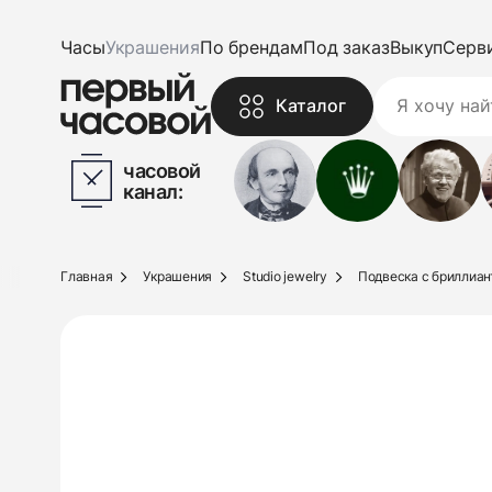
Часы
Украшения
По брендам
Под заказ
Выкуп
Серв
Каталог
часовой
канал:
Главная
Украшения
Studio jewelry
Подвеска с бриллиантом