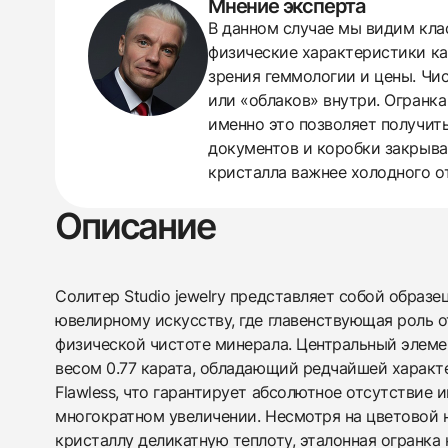
Мнение эксперта
В данном случае мы видим клас
438
285
145
142
205
204
195
150
6
физические характеристики кам
зрения геммологии и цены. Чист
или «облаков» внутри. Огранка
именно это позволяет получить
документов и коробки закрывае
кристалла важнее холодного о
Описание
Солитер Studio jewelry представляет собой образе
ювелирному искусству, где главенствующая роль 
физической чистоте минерала. Центральный элем
весом 0.77 карата, обладающий редчайшей характе
Flawless, что гарантирует абсолютное отсутствие 
многократном увеличении. Несмотря на цветовой
кристаллу деликатную теплоту, эталонная огранка кл