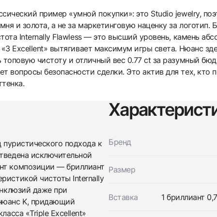
сический пример «умной покупки»: это Studio jewelry, по
ня и золота, а не за маркетинговую наценку за логотип.
ота Internally Flawless — это высший уровень, камень абс
 «3 Excellent» вытягивает максимум игры света. Нюанс зде
 топовую чистоту и отличный вес 0.77 ct за разумный бю
т вопросы безопасности сделки. Это актив для тех, кто 
ттенка.
Характерист
Трейд-ин часов
Купить эти часы
Оставьте ваши контактные данные и мы свяжемся с
Бренд
вами
ц пуристического подхода к
Оставьте ваши контактные данные и мы свяжемся с
Studio jewelry
отведена исключительной
вами
Подвеска с бриллиантом 0,77 ct. K/Internally
ент композиции — бриллиант
Studio jewelry
Размер
Flawless (3 excellent)
Подвеска с бриллиантом 0,77 ct. K/Internally
ристикой чистоты Internally
Новые
Коробка + Документы
$3,100
Flawless (3 excellent)
инклюзий даже при
Новые
Коробка + Документы
Вставка
1 бриллиант 0,77
 нюанс K, придающий
$3,100
асса «Triple Excellent»