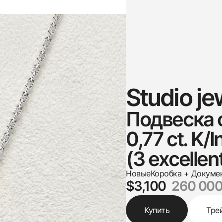
Studio je
Подвеска 
0,77 ct. K/I
(3 excellen
Новые
Коробка + Докуме
$3,100
260 000
Купить
Тре