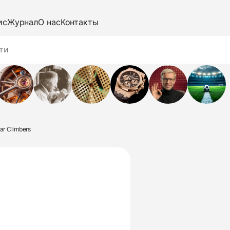
ис
Журнал
О нас
Контакты
ar Climbers