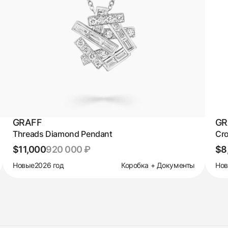
GRAFF
GR
Threads Diamond Pendant
Cro
$11,000
920 000 ₽
$8
Новые
2026 год
Коробка + Документы
Но