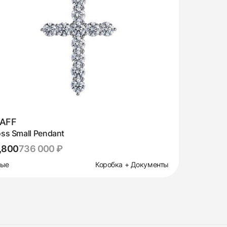
AFF
ss Small Pendant
,800
736 000 ₽
вые
Коробка + Документы