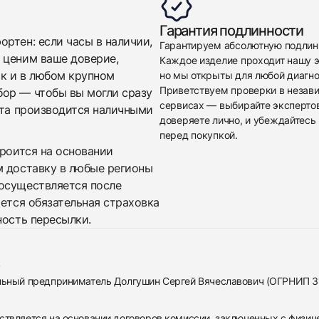
Гарантия подлинности
ртен: если часы в наличии,
Гарантируем абсолютную подлин
Приложите фото ваших часов…
 ценим ваше доверие,
Каждое изделие проходит нашу э
ак и в любом крупном
но мы открыты для любой диагно
Отправить заявку
Приветствуем проверки в незав
бор — чтобы вы могли сразу
сервисах — выбирайте эксперто
Отправить заявку
ата производится наличными
доверяете лично, и убеждайтесь 
перед покупкой.
троится на основании
м доставку в любые регионы
осуществляется после
яется обязательная страховка
ность пересылки.
альный предприниматель Долгушин Сергей Вячеславович (ОГРНИП 
ствляется на основании договоров комиссии, заключенных с физич