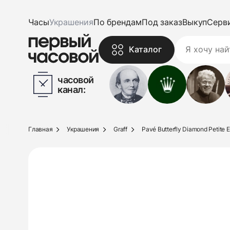
Часы
Украшения
По брендам
Под заказ
Выкуп
Серв
Каталог
часовой
канал:
Главная
Украшения
Graff
Pavé Butterfly Diamond Petite E