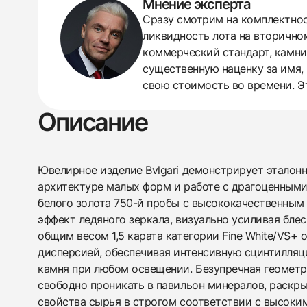
Мнение эксперта
Сразу смотрим на комплектност
ликвидность лота на вторично
коммерческий стандарт, камни 
существенную наценку за имя, 
свою стоимость во времени. Э
Описание
Ювелирное изделие Bvlgari демонстрирует эталон
архитектуре малых форм и работе с драгоценными
белого золота 750-й пробы с высококачественным
эффект ледяного зеркала, визуально усиливая бле
общим весом 1,5 карата категории Fine White/VS+
дисперсией, обеспечивая интенсивную сцинтилля
камня при любом освещении. Безупречная геометр
свободно проникать в павильон минералов, раскры
свойства сырья в строгом соответствии с высоки