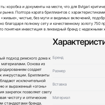
ь: коробка и документы на месте, что для Bvlgari критич
м рынке. Полтора карата бриллиантов с характеристиками
«живые», чистые, без мути и видимых включений, подобра
но благодаря полному сету и качественному золоту 750 п
то понятная инвестиция в ликвидный бренд с надежными 
Трейд-ин часов
Характерист
Заказать эти часы
Оставьте ваши контактные данные и мы свяжемся с
вами
Оставьте ваши контактные данные и мы свяжемся с
Бренд
Bvlgari
ный подход римского дома к
вами
Parentesi Diamond Bracelet
 материалами. Основа из
Bvlgari
Как новые
Коробка + Документы
 родированием создает
$5,500
Parentesi Diamond Bracelet
Размер
Как новые
Коробка + Документы
ск инкрустации. Бриллианты
$5,500
 обладают исключительной
Вставка
цию и выраженный «огонь»
ия закрепок позволяет свету
вая чистоту и оптические
Материал
ми стандартами бренда.