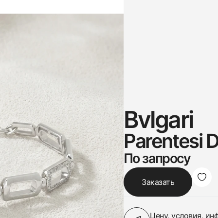
Bvlgari
Parentesi 
По запросу
Заказать
Цену, условия, и