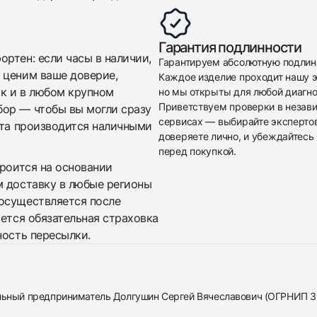
Гарантия подлинности
Приложите фото ваших часов…
ртен: если часы в наличии,
Гарантируем абсолютную подлин
 ценим ваше доверие,
Каждое изделие проходит нашу э
Отправить заявку
ак и в любом крупном
но мы открыты для любой диагно
Приветствуем проверки в незав
бор — чтобы вы могли сразу
Отправить заявку
сервисах — выбирайте эксперто
ата производится наличными
доверяете лично, и убеждайтесь 
перед покупкой.
троится на основании
м доставку в любые регионы
осуществляется после
яется обязательная страховка
ность пересылки.
альный предприниматель Долгушин Сергей Вячеславович (ОГРНИП 