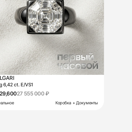
LGARI
g 6,42 ct. E/VS1
29,600
27 555 000 ₽
альное
Коробка + Документы