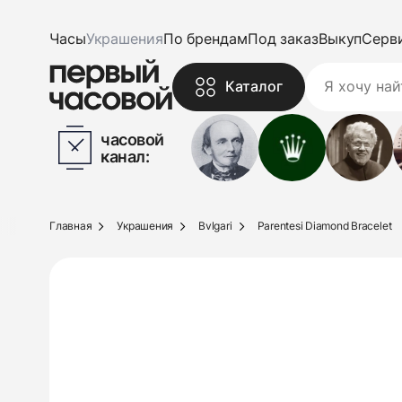
Часы
Украшения
По брендам
Под заказ
Выкуп
Серв
Каталог
часовой
канал:
Главная
Украшения
Bvlgari
Parentesi Diamond Bracelet