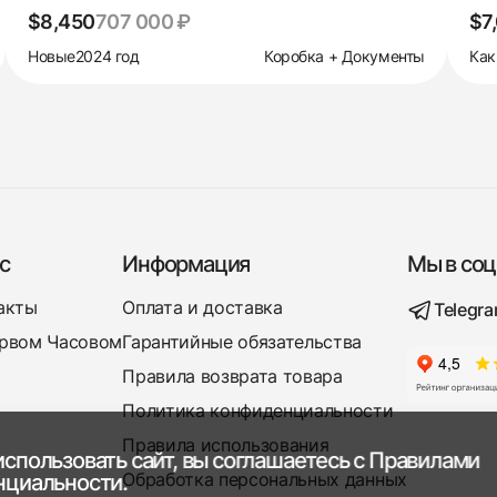
$8,450
707 000 ₽
$7
Новые
2024 год
Коробка + Документы
Как
с
Информация
Мы в соц
акты
Оплата и доставка
Telegr
рвом Часовом
Гарантийные обязательства
Правила возврата товара
Политика конфиденциальности
Правила использования
спользовать сайт, вы соглашаетесь с
Правилами
Обработка персональных данных
нциальности.