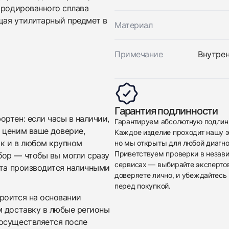
 родированного сплава
щая утилитарный предмет в
Материал
Примечание
Внутрен
Приложите фото ваших часов…
Отправить заявку
Гарантия подлинности
ртен: если часы в наличии,
Отправить заявку
Гарантируем абсолютную подлин
 ценим ваше доверие,
Каждое изделие проходит нашу э
ак и в любом крупном
но мы открыты для любой диагно
Приветствуем проверки в незав
бор — чтобы вы могли сразу
сервисах — выбирайте эксперто
ата производится наличными
доверяете лично, и убеждайтесь 
перед покупкой.
троится на основании
м доставку в любые регионы
осуществляется после