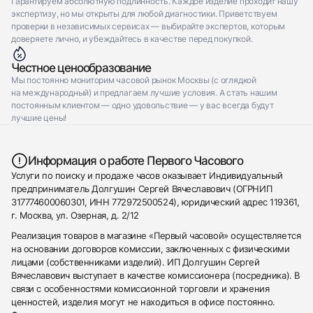
Гарантируем абсолютную подлинность. Каждое изделие проходит нашу
экспертизу, но мы открыты для любой диагностики. Приветствуем
проверки в независимых сервисах — выбирайте экспертов, которым
доверяете лично, и убеждайтесь в качестве перед покупкой.
Честное ценообразование
Мы постоянно мониторим часовой рынок Москвы (с оглядкой
на международный) и предлагаем лучшие условия. А стать нашим
постоянным клиентом — одно удовольствие — у вас всегда будут
лучшие цены!
Информация о работе Первого Часового
Услуги по поиску и продаже часов оказывает Индивидуальный
предприниматель Долгушин Сергей Вячеславович (ОГРНИП
317774600060301, ИНН 772972500524), юридический адрес 119361,
г. Москва, ул. Озерная, д. 2/12
Реализация товаров в магазине «Первый часовой» осуществляется
на основании договоров комиссии, заключенных с физическими
лицами (собственниками изделий). ИП Долгушин Сергей
Вячеславович выступает в качестве комиссионера (посредника). В
связи с особенностями комиссионной торговли и хранения
ценностей, изделия могут не находиться в офисе постоянно.