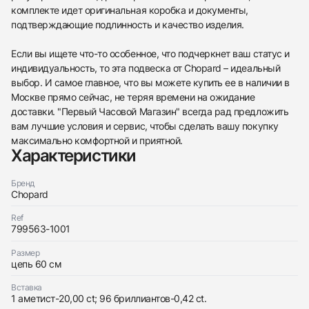
комплекте идет оригинальная коробка и документы,
подтверждающие подлинность и качество изделия.
Если вы ищете что-то особенное, что подчеркнет ваш статус и
индивидуальность, то эта подвеска от Chopard – идеальный
выбор. И самое главное, что вы можете купить ее в наличии в
Москве прямо сейчас, не теряя времени на ожидание
доставки. "Первый Часовой Магазин" всегда рад предложить
вам лучшие условия и сервис, чтобы сделать вашу покупку
максимально комфортной и приятной.
Характеристики
Бренд
Chopard
438
285
145
142
205
204
195
150
6
Ref
799563-1001
Размер
цепь 60 см
Вставка
1 аметист-20,00 ct; 96 бриллиантов-0,42 ct.