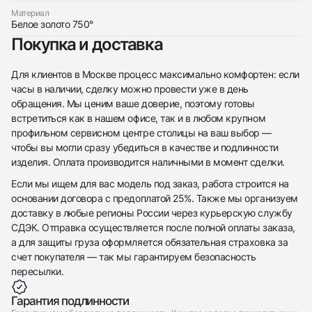
Трейд-ин часов
Материал
Белое золото 750°
Заказать эти часы
Оставьте ваши контактные данные и мы свяжемся
Покупка и доставка
с вами
Оставьте ваши контактные данные и мы свяжемся
Chopard
с вами
Подвеска Imperiale
Для клиентов в Москве процесс максимально комфортен: если
Chopard
Новые
Коробка + Документы
часы в наличии, сделку можно провести уже в день
$8,050
Подвеска Imperiale
Новые
Коробка + Документы
обращения. Мы ценим ваше доверие, поэтому готовы
$8,050
встретиться как в нашем офисе, так и в любом крупном
профильном сервисном центре столицы на ваш выбор —
чтобы вы могли сразу убедиться в качестве и подлинности
изделия. Оплата производится наличными в момент сделки.
Если мы ищем для вас модель под заказ, работа строится на
Приложите фото ваших часов…
основании договора с предоплатой 25%. Также мы организуем
доставку в любые регионы России через курьерскую службу
Отправить заявку
СДЭК. Отправка осуществляется после полной оплаты заказа,
а для защиты груза оформляется обязательная страховка за
Отправить заявку
счет покупателя — так мы гарантируем безопасность
пересылки.
Гарантия подлинности