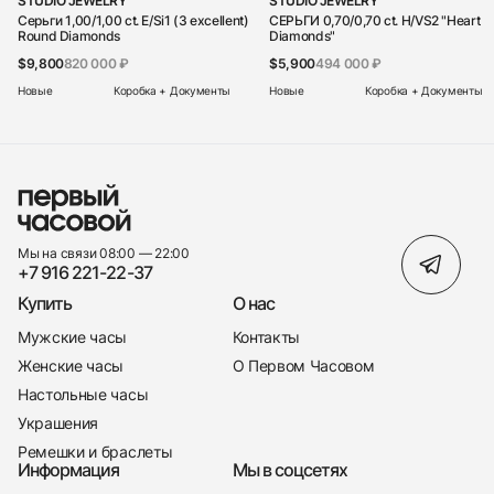
STUDIO JEWELRY
STUDIO JEWELRY
Серьги 1,00/1,00 ct. E/Si1 (3 excellent)
СЕРЬГИ 0,70/0,70 ct. H/VS2 "Heart
Round Diamonds
Diamonds"
$9,800
820 000 ₽
$5,900
494 000 ₽
Новые
Коробка + Документы
Новые
Коробка + Документы
Мы на связи 08:00 — 22:00
+7 916 221-22-37
Купить
О нас
Мужские часы
Контакты
Женские часы
О Первом Часовом
Настольные часы
Украшения
Ремешки и браслеты
Информация
Мы в соцсетях