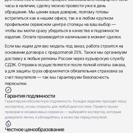
Приложите фото ваших часов…
часы в наличии, сделку можно провести уже в день
обращения. Мы ценим ваше доверие, поэтому готовы
Отправить заявку
встретиться как в нашем офисе, так и в любом крупном
профильном сервисном центре столицы на ваш выбор —
Отправить заявку
чтобы вы могли сразу убедиться в качестве и подлинности
изделия. Оплата производится наличными в момент сделки.
Если мы ищем для вас модель под заказ, работа строится на
основании договора с предоплатой 25%. Также мы организуем
доставку в любые регионы России через курьерскую службу
СДЭК. Отправка осуществляется после полной оплаты заказа,
а для защиты груза оформляется обязательная страховка за
счет покупателя — так мы гарантируем безопасность
пересылки.
Гарантия подлинности
Гарантируем абсолютную подлинность. Каждое изделие проходит нашу
экспертизу, но мы открыты для любой диагностики. Приветствуем
проверки в независимых сервисах — выбирайте экспертов, которым
доверяете лично, и убеждайтесь в качестве перед покупкой.
Честное ценообразование