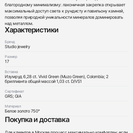
благородному минимализму: лаконичная закрепка открывает
438
285
145
142
205
204
195
150
6
максимальный доступ света к рундисту и павильону камней,
позволяя природной уникальности минералов доминировать
над металлом.
Характеристики
Бренд
Studio jewelry
Трейд-ин часов
Размер
17
Купить эти часы
Оставьте ваши контактные данные и мы свяжемся
с вами
Вставка
Оставьте ваши контактные данные и мы свяжемся
Studio jewelry
Изумруд 6,28 ct. Vivid Green (Muzo Green), Colombia; 2
с вами
Кольцо с изумрудом 6,28 ct. (Colombia) Vivid
бриллианта общей массой 1,03 ct. D/VS1
Studio jewelry
Green
Кольцо с изумрудом 6,28 ct. (Colombia) Vivid
Новые
Коробка + Документы
$64,900
Green
Сертификат
Новые
Коробка + Документы
GRS; GIA
$64,900
Материал
Белое золото 750°
Покупка и доставка
Для клиентов в Москве процесс максимально комфортен: если