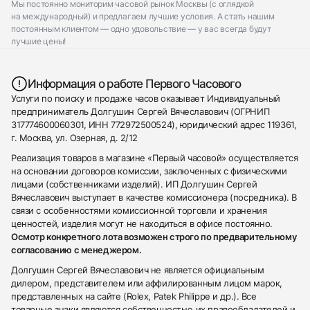
Мы постоянно мониторим часовой рынок Москвы (с оглядкой
на международный) и предлагаем лучшие условия. А стать нашим
постоянным клиентом — одно удовольствие — у вас всегда будут
лучшие цены!
Информация о работе Первого Часового
Услуги по поиску и продаже часов оказывает Индивидуальный
предприниматель Долгушин Сергей Вячеславович (ОГРНИП
317774600060301, ИНН 772972500524), юридический адрес 119361,
г. Москва, ул. Озерная, д. 2/12
Реализация товаров в магазине «Первый часовой» осуществляется
на основании договоров комиссии, заключенных с физическими
лицами (собственниками изделий). ИП Долгушин Сергей
Вячеславович выступает в качестве комиссионера (посредника). В
связи с особенностями комиссионной торговли и хранения
ценностей, изделия могут не находиться в офисе постоянно.
Осмотр конкретного лота возможен строго по предварительному
согласованию с менеджером.
Долгушин Сергей Вячеславович не является официальным
дилером, представителем или аффилированным лицом марок,
представленных на сайте (Rolex, Patek Philippe и др.). Все
товарные знаки являются собственностью их правообладателей и