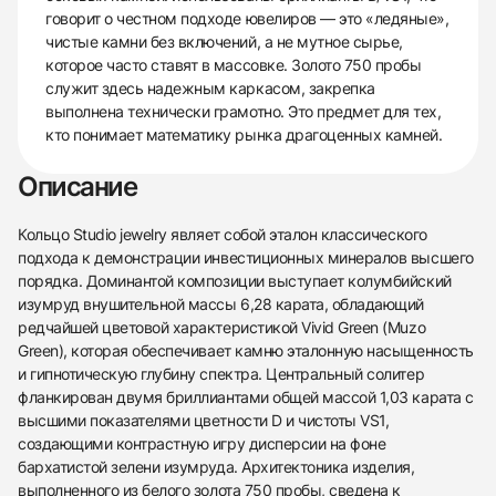
говорит о честном подходе ювелиров — это «ледяные»,
чистые камни без включений, а не мутное сырье,
которое часто ставят в массовке. Золото 750 пробы
служит здесь надежным каркасом, закрепка
выполнена технически грамотно. Это предмет для тех,
кто понимает математику рынка драгоценных камней.
Описание
Кольцо Studio jewelry являет собой эталон классического
подхода к демонстрации инвестиционных минералов высшего
порядка. Доминантой композиции выступает колумбийский
изумруд внушительной массы 6,28 карата, обладающий
редчайшей цветовой характеристикой Vivid Green (Muzo
Green), которая обеспечивает камню эталонную насыщенность
и гипнотическую глубину спектра. Центральный солитер
фланкирован двумя бриллиантами общей массой 1,03 карата с
высшими показателями цветности D и чистоты VS1,
создающими контрастную игру дисперсии на фоне
бархатистой зелени изумруда. Архитектоника изделия,
выполненного из белого золота 750 пробы, сведена к