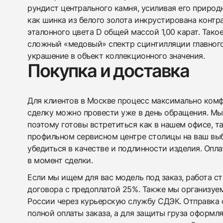
рундист центрального камня, усиливая его природ
как шинка из белого золота инкрустирована конт
эталонного цвета D общей массой 1,00 карат. Тако
сложный «медовый» спектр сцинтилляции главног
украшение в объект коллекционного значения.
Покупка и доставка
Для клиентов в Москве процесс максимально комфо
сделку можно провести уже в день обращения. Мы
поэтому готовы встретиться как в нашем офисе, т
профильном сервисном центре столицы на ваш вы
убедиться в качестве и подлинности изделия. Опл
в момент сделки.
Если мы ищем для вас модель под заказ, работа с
договора с предоплатой 25%. Также мы организуе
России через курьерскую службу СДЭК. Отправка 
полной оплаты заказа, а для защиты груза оформл