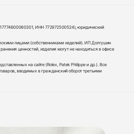
317774600060301, ИНН 772972500524), юридический
ескими лицами (собственниками изделий). ИП Долгушин
ранения ценностей, изделия могут не находиться в офисе
вленных на сайте (Rolex, Patek Philippe и др.). Все
 товаров, вводимых в гражданский оборот третьими