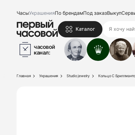
Часы
Украшения
По брендам
Под заказ
Выкуп
Серв
Каталог
часовой
канал:
Главная
Украшения
Studio jewelry
Кольцо С Бриллиантом