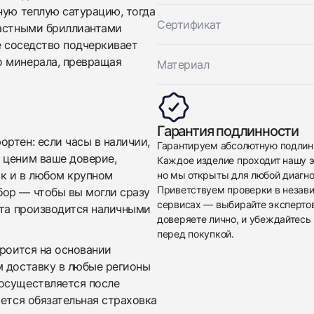
ную теплую сатурацию, тогда
Сертификат
растными бриллиантами
е соседство подчеркивает
о минерала, превращая
Материал
Приложите фото ваших часов…
Гарантия подлинности
Отправить заявку
ртен: если часы в наличии,
Гарантируем абсолютную подлин
 ценим ваше доверие,
Каждое изделие проходит нашу э
Отправить заявку
ак и в любом крупном
но мы открыты для любой диагно
Приветствуем проверки в незав
бор — чтобы вы могли сразу
сервисах — выбирайте эксперто
ата производится наличными
доверяете лично, и убеждайтесь 
перед покупкой.
троится на основании
м доставку в любые регионы
осуществляется после
яется обязательная страховка