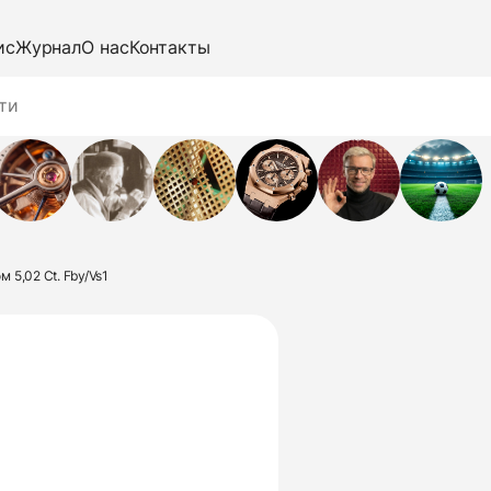
ис
Журнал
О нас
Контакты
 5,02 Ct. Fby/Vs1