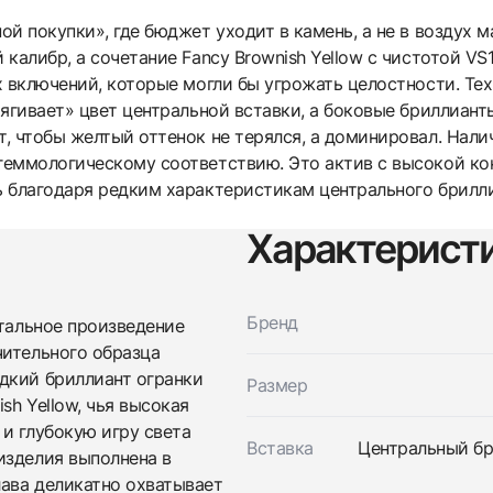
й покупки», где бюджет уходит в камень, а не в воздух 
калибр, а сочетание Fancy Brownish Yellow с чистотой VS1
х включений, которые могли бы угрожать целостности. Те
тягивает» цвет центральной вставки, а боковые бриллиан
, чтобы желтый оттенок не терялся, а доминировал. Нали
еммологическому соответствию. Это актив с высокой ко
 благодаря редким характеристикам центрального брилли
Характерист
Трейд-ин часов
Заказать эти часы
Оставьте ваши контактные данные и мы свяжемся с
Бренд
вами
нтальное произведение
Оставьте ваши контактные данные и мы свяжемся с
Studio jewelry
чительного образца
вами
Кольцо С Бриллиантом 5,02 Ct. Fby/Vs1
дкий бриллиант огранки
Studio jewelry
Размер
Новые
Коробка + Документы
$37,100
Кольцо С Бриллиантом 5,02 Ct. Fby/Vs1
sh Yellow, чья высокая
Новые
Коробка + Документы
и глубокую игру света
$37,100
Вставка
Центральный бри
изделия выполнена в
лава деликатно охватывает