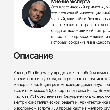
Мнение эксперта
Это классический пример «умно
438
285
145
142
205
204
195
150
6
это серьезный инвестиционный 
чистый, «живой» и без опасны
желтое золото в крапанах «вы
создают необходимый контраст
вопросы по происхождению и г
который сохранит ликвидность
Описание
Кольцо Studio jewelry представляет собой монуме
ювелирного искусства, построенное вокруг исклю
минералогии. В центре композиции доминирует ре
«солитер» массой 5,02 карата оттенка Fancy Browni
чистота VS1 обеспечивает безупречную дисперсию 
внутри кристаллической решетки. Архитектоника 
биколорном золоте 750 пробы: каст из желтого сп