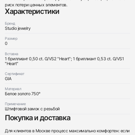
риск потери ценных элементов.
438
285
145
142
205
204
195
150
6
Характеристики
Бренд
Studio jewelry
Размер
0
Трейд-ин часов
Вставка
1 бриллиант 0,50 ct. G/VS2 "Heart"; 1 бриллиант 0,53 ct. G/VS1
Купить эти часы
Оставьте ваши контактные данные и мы свяжемся
"Heart"
с вами
Оставьте ваши контактные данные и мы свяжемся
Studio jewelry
Сертификат
с вами
СЕРЬГИ 0,50/0,53 ct. G/VS &quot;Heart
GIA
Studio jewelry
Diamonds&quot;
СЕРЬГИ 0,50/0,53 ct. G/VS &quot;Heart
Новые
Коробка + Документы
Материал
$4,950
Diamonds&quot;
Белое золото 750°
Новые
Коробка + Документы
$4,950
Примечание
Штифтовой замок с резьбой
Покупка и доставка
Для клиентов в Москве процесс максимально комфортен: если