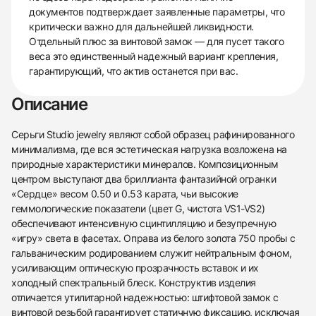
документов подтверждает заявленные параметры, что
критически важно для дальнейшей ликвидности.
Отдельный плюс за винтовой замок — для пусет такого
веса это единственный надежный вариант крепления,
гарантирующий, что актив останется при вас.
Описание
Серьги Studio jewelry являют собой образец рафинированного
минимализма, где вся эстетическая нагрузка возложена на
природные характеристики минералов. Композиционным
центром выступают два бриллианта фантазийной огранки
«Сердце» весом 0.50 и 0.53 карата, чьи высокие
геммологические показатели (цвет G, чистота VS1-VS2)
обеспечивают интенсивную сцинтилляцию и безупречную
«игру» света в фасетах. Оправа из белого золота 750 пробы с
гальваническим родированием служит нейтральным фоном,
усиливающим оптическую прозрачность вставок и их
холодный спектральный блеск. Конструктив изделия
отличается утилитарной надежностью: штифтовой замок с
винтовой резьбой гарантирует статичную фиксацию, исключая