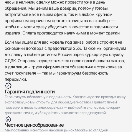
часы в наличии, сделку можно провести уже в день
Приложите фото ваших часов…
обращения. Мы ценим ваше доверие, поэтому готовы
Отправить заявку
встретиться как в нашем офисе, так и в любом крупном
профильном сервисном центре столицы на ваш выбор —
Отправить заявку
чтобы вы могли сразу убедиться в качестве и подлинности
изделия. Оплата производится наличными в момент сделки.
Если мы ищем для вас модель под заказ, работа строится на
основании договора с предоплатой 25%. Также мы организуем
доставку в любые регионы России через курьерскую службу
СДЭК. Отправка осуществляется после полной оплаты заказа,
а для защиты груза оформляется обязательная страховка за
счет покупателя — так мы гарантируем безопасность
пересылки.
Гарантия подлинности
Гарантируем абсолютную подлинность. Каждое изделие проходит нашу
экспертизу, но мы открыты для любой диагностики. Приветствуем
проверки в независимых сервисах — выбирайте экспертов, которым
доверяете лично, и убеждайтесь в качестве перед покупкой.
Честное ценообразование
Мы постоянно мониторим часовой рынок Москвы (с оглядкой