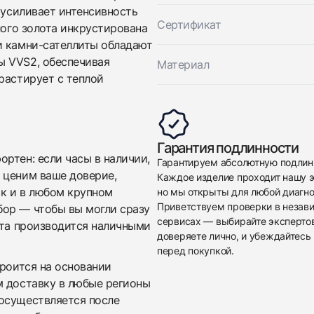
 усиливает интенсивность
Сертификат
лого золота инкрустирована
и камни-сателлиты обладают
ы VVS2, обеспечивая
Материал
растирует с теплой
Приложите фото ваших часов…
Гарантия подлинности
Отправить заявку
ртен: если часы в наличии,
Гарантируем абсолютную подлин
Отправить заявку
 ценим ваше доверие,
Каждое изделие проходит нашу э
ак и в любом крупном
но мы открыты для любой диагно
Приветствуем проверки в незав
бор — чтобы вы могли сразу
сервисах — выбирайте эксперто
ата производится наличными
доверяете лично, и убеждайтесь 
перед покупкой.
троится на основании
м доставку в любые регионы
осуществляется после