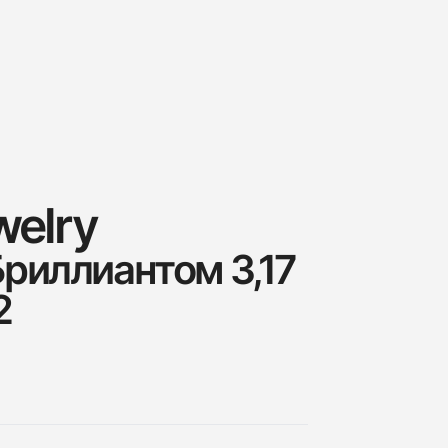
welry
Бриллиантом 3,17
2