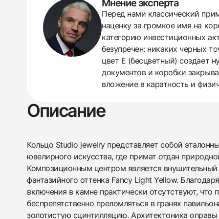
Мнение эксперта
Перед нами классический прим
наценку за громкое имя на кор
438
285
145
142
205
204
195
150
6
категорию инвестиционных акти
безупречен: никаких черных то
цвет E (бесцветный) создает 
документов и коробки закрыва
вложение в каратность и физи
Описание
Кольцо Studio jewelry представляет собой эталонн
ювелирного искусства, где примат отдан природно
Композиционным центром является внушительный б
фантазийного оттенка Fancy Light Yellow. Благодар
включения в камне практически отсутствуют, что 
беспрепятственно преломляться в гранях павильо
золотистую сцинтилляцию. Архитектоника оправы