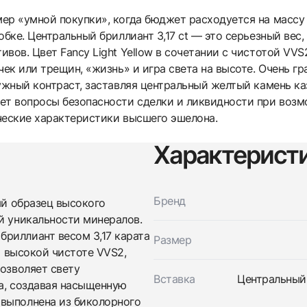
ер «умной покупки», когда бюджет расходуется на массу 
обке. Центральный бриллиант 3,17 ct — это серьезный вес
вов. Цвет Fancy Light Yellow в сочетании с чистотой VVS
чек или трещин, «жизнь» и игра света на высоте. Очень г
нужный контраст, заставляя центральный желтый камень к
ет вопросы безопасности сделки и ликвидности при возм
ческие характеристики высшего эшелона.
Характерист
Трейд-ин часов
Заказать эти часы
Оставьте ваши контактные данные и мы свяжемся с
Бренд
ый образец высокого
вами
й уникальности минералов.
Оставьте ваши контактные данные и мы свяжемся с
Studio jewelry
вами
Кольцо С Бриллиантом 3,17 Ct. Fly/Vvs2
риллиант весом 3,17 карата
Размер
Studio jewelry
Новые
Коробка + Документы
я высокой чистоте VVS2,
$25,250
Кольцо С Бриллиантом 3,17 Ct. Fly/Vvs2
позволяет свету
Новые
Коробка + Документы
Вставка
Центральный 
$25,250
на, создавая насыщенную
 выполнена из биколорного