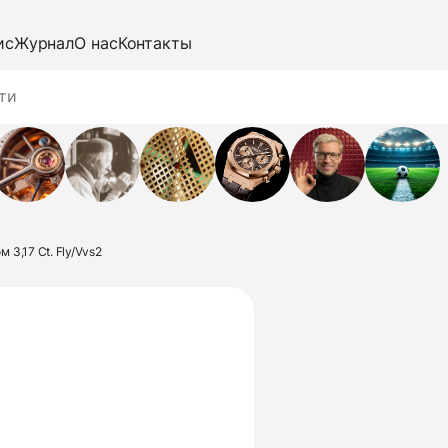
ис
Журнал
О нас
Контакты
 3,17 Ct. Fly/Vvs2