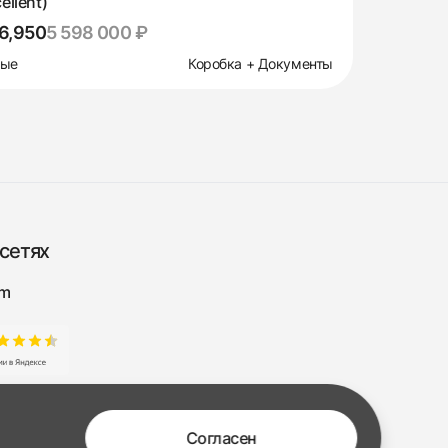
ellent)
6,950
5 598 000 ₽
вые
Коробка + Документы
сетях
am
Согласен