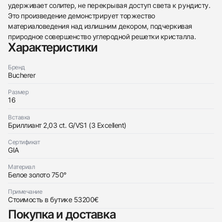
удерживает солитер, не перекрывая доступ света к рундисту.
Это произведение демонстрирует торжество
438
285
145
142
205
204
195
150
6
материаловедения над излишним декором, подчеркивая
природное совершенство углеродной решетки кристалла.
Характеристики
Бренд
Bucherer
Размер
Трейд-ин часов
16
Купить эти часы
Оставьте ваши контактные данные и мы свяжемся
Вставка
с вами
Бриллиант 2,03 ct. G/VS1 (3 Excellent)
Оставьте ваши контактные данные и мы свяжемся
Bucherer
с вами
Кольцо 2,03 ct. G/VS1
Сертификат
Bucherer
Новые
Коробка + Документы
GIA
$31,450
Кольцо 2,03 ct. G/VS1
Новые
Коробка + Документы
$31,450
Материал
Белое золото 750°
Примечание
Стоимость в бутике 53200€
Покупка и доставка