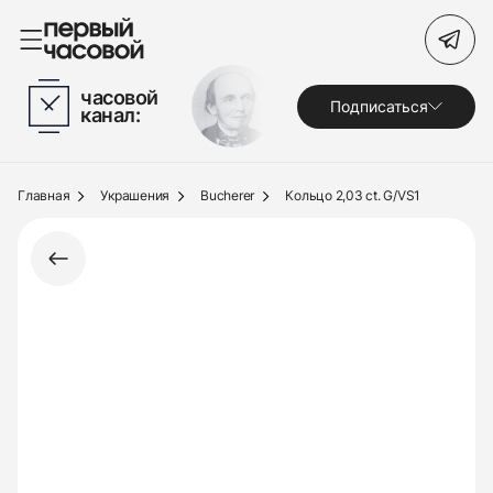
Поиск по сайту
часовой
Подписаться
канал:
Часы
Украшения
Главная
Украшения
Bucherer
Кольцо 2,03 ct. G/VS1
По брендам
Под заказ
Выкуп
Сервис
Журнал
О нас
Контакты