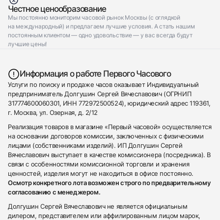
Честное ценообразование
Мы постоянно мониторим часовой рынок Москвы (с оглядкой
на международный) и предлагаем лучшие условия. А стать нашим
постоянным клиентом — одно удовольствие — у вас всегда будут
лучшие цены!
Информация о работе Первого Часового
Услуги по поиску и продаже часов оказывает Индивидуальный
предприниматель Долгушин Сергей Вячеславович (ОГРНИП
317774600060301, ИНН 772972500524), юридический адрес 119361,
г. Москва, ул. Озерная, д. 2/12
Реализация товаров в магазине «Первый часовой» осуществляется
на основании договоров комиссии, заключенных с физическими
лицами (собственниками изделий). ИП Долгушин Сергей
Вячеславович выступает в качестве комиссионера (посредника). В
связи с особенностями комиссионной торговли и хранения
ценностей, изделия могут не находиться в офисе постоянно.
Осмотр конкретного лота возможен строго по предварительному
согласованию с менеджером.
Долгушин Сергей Вячеславович не является официальным
дилером, представителем или аффилированным лицом марок,