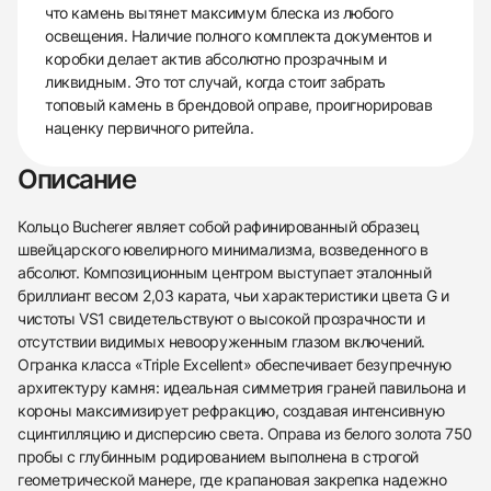
что камень вытянет максимум блеска из любого
освещения. Наличие полного комплекта документов и
коробки делает актив абсолютно прозрачным и
ликвидным. Это тот случай, когда стоит забрать
топовый камень в брендовой оправе, проигнорировав
наценку первичного ритейла.
Описание
Кольцо Bucherer являет собой рафинированный образец
швейцарского ювелирного минимализма, возведенного в
абсолют. Композиционным центром выступает эталонный
бриллиант весом 2,03 карата, чьи характеристики цвета G и
чистоты VS1 свидетельствуют о высокой прозрачности и
отсутствии видимых невооруженным глазом включений.
Огранка класса «Triple Excellent» обеспечивает безупречную
архитектуру камня: идеальная симметрия граней павильона и
короны максимизирует рефракцию, создавая интенсивную
сцинтилляцию и дисперсию света. Оправа из белого золота 750
пробы с глубинным родированием выполнена в строгой
геометрической манере, где крапановая закрепка надежно