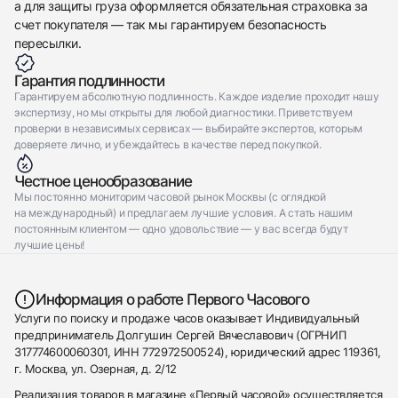
а для защиты груза оформляется обязательная страховка за
счет покупателя — так мы гарантируем безопасность
пересылки.
Гарантия подлинности
Гарантируем абсолютную подлинность. Каждое изделие проходит нашу
экспертизу, но мы открыты для любой диагностики. Приветствуем
проверки в независимых сервисах — выбирайте экспертов, которым
доверяете лично, и убеждайтесь в качестве перед покупкой.
Честное ценообразование
Мы постоянно мониторим часовой рынок Москвы (с оглядкой
на международный) и предлагаем лучшие условия. А стать нашим
постоянным клиентом — одно удовольствие — у вас всегда будут
лучшие цены!
Информация о работе Первого Часового
Услуги по поиску и продаже часов оказывает Индивидуальный
предприниматель Долгушин Сергей Вячеславович (ОГРНИП
317774600060301, ИНН 772972500524), юридический адрес 119361,
г. Москва, ул. Озерная, д. 2/12
Реализация товаров в магазине «Первый часовой» осуществляется