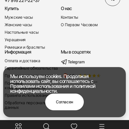
+7 916 221-22-37
Купить
О нас
Мужские часы
Контакты
Женские часы
О Первом Часовом
Настольные часы
Украшения
Ремешки и браслеты
Информация
Мы в соцсетях
Оплата и доставка
Telegram
+7 916 221-22-37
Гарантийные обязательства
Правила возврата товара
Мы используем cookies. Продолжая
Мы насвязи 08:00 — 19:00
использовать сайт, вы соглашаетесь с
Политика
Правилами использования
и
политикой
конфиденциальности
конфиденциальности.
Правила использования
Согласен
Обработка персональных
данных