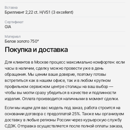
Вставка
Бриллиант 2,22 ct. H/VS1 (3 excellent)
Трейд-ин часов
Сертификат
GIA
Купить эти часы
Оставьте ваши контактные данные и мы свяжемся
с вами
Материал
Оставьте ваши контактные данные и мы свяжемся
Bucherer
Белое золото 750°
с вами
Кольцо Joy Six 2,22 ct. H/VS1
Bucherer
Новые
Коробка + Документы
Покупка и доставка
$29,400
Кольцо Joy Six 2,22 ct. H/VS1
Новые
Коробка + Документы
$29,400
Для клиентов в Москве процесс максимально комфортен: если
часы в наличии, сделку можно провести уже в день
обращения. Мы ценим ваше доверие, поэтому готовы
встретиться как в нашем офисе, так и в любом крупном
профильном сервисном центре столицы на ваш выбор —
чтобы вы могли сразу убедиться в качестве и подлинности
Приложите фото ваших часов…
изделия. Оплата производится наличными в момент сделки.
Отправить заявку
Если мы ищем для вас модель под заказ, работа строится на
основании договора с предоплатой 25%. Также мы организуем
Отправить заявку
доставку в любые регионы России через курьерскую службу
СДЭК. Отправка осуществляется после полной оплаты заказа,