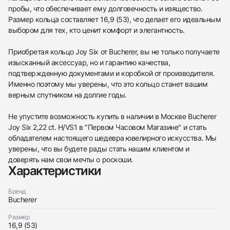
пробы, что обеспечивает ему долговечность и изящество.
Размер кольца составляет 16,9 (53), что делает его идеальным
выбором для тех, кто ценит комфорт и элегантность.
Приобретая кольцо Joy Six от Bucherer, вы не только получаете
изысканный аксессуар, но и гарантию качества,
подтвержденную документами и коробкой от производителя.
Именно поэтому мы уверены, что это кольцо станет вашим
верным спутником на долгие годы.
Не упустите возможность купить в наличии в Москве Bucherer
Joy Six 2,22 ct. H/VS1 в "Первом Часовом Магазине" и стать
обладателем настоящего шедевра ювелирного искусства. Мы
уверены, что вы будете рады стать нашим клиентом и
доверять нам свои мечты о роскоши.
Характеристики
438
285
145
142
205
204
195
150
6
Бренд
Bucherer
Размер
16,9 (53)