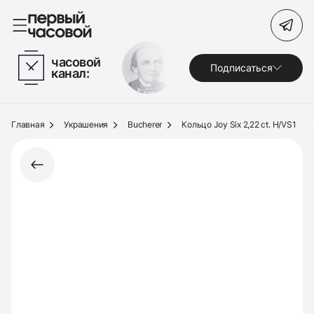
Поиск по сайту
часовой
Подписаться
канал:
Часы
Украшения
Главная
Украшения
Bucherer
Кольцо Joy Six 2,22 ct. H/VS1
По брендам
Под заказ
Выкуп
Сервис
Журнал
О нас
Контакты