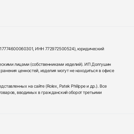
317774600060301, ИНН 772972500524), юридический
ескими лицами (собственниками изделий). ИП Долгушин
ранения ценностей, изделия могут не находиться в офисе
вленных на сайте (Rolex, Patek Philippe и др.). Все
 товаров, вводимых в гражданский оборот третьими