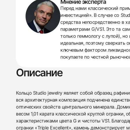
Мнение эксперта
Перед нами классический прим
инвестицией». В случае со Stud
438
285
145
142
205
204
195
150
6
средства непосредственно в ха
параметрами G/VS1. Это та сам
только геммологу с лупой), но 
идеальная, поэтому сверкать о
ключевым фактором ликвидност
покупаете по честной рыночно
Описание
Кольцо Studio jewelry являет собой образец рафин
вся архитектурная композиция подчинена единст
оптических свойств центрального минерала. Доми
весом 1,01 карата классической круглой огранки,
характеристиками цвета G и чистоты VS1. Благода
огранки «Triple Excellent», камень демонстрирует