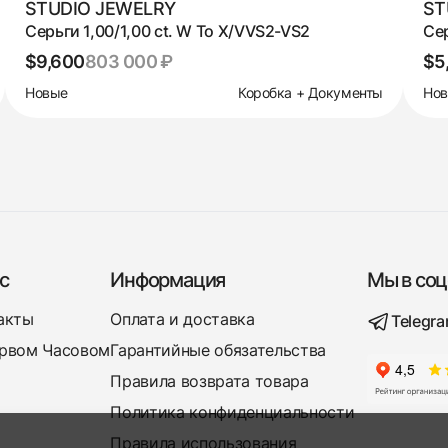
STUDIO JEWELRY
ST
Серьги 1,00/1,00 ct. W To X/VVS2-VS2
Сер
$9,600
803 000 ₽
$5
Новые
Коробка + Документы
Но
с
Информация
Мы в соц
акты
Оплата и доставка
Telegr
рвом Часовом
Гарантийные обязательства
Правила возврата товара
Политика конфиденциальности
Правила использования