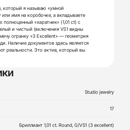
, который я называю «умной
у или имя на коробочке, а вкладываете
 полноценный «каратник» (1,01 ct) с
белый и чистый (включения VS1 видны
тмечу огранку «3 Excellent» — геометрия
ади. Наличие документов здесь является
т реальности. Это актив, который вы
ики
Studio jewelry
17
Бриллиант 1,01 ct. Round, G/VS1 (3 excellent)