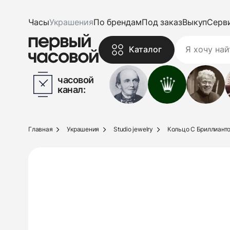
Часы
Украшения
По брендам
Под заказ
Выкуп
Серв
Каталог
часовой
канал:
Главная
Украшения
Studio jewelry
Кольцо С Бриллиантом 