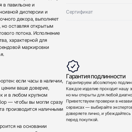
я в павильоне и
енсивной дисперсии и
Сертификат
очного декора, выполняет
, но оставляя открытым
тового потока. Исполнение
тва, характерной для
 брендовой маркировки
Приложите фото ваших часов…
я.
Отправить заявку
Гарантия подлинности
Отправить заявку
ртен: если часы в наличии,
Гарантируем абсолютную подлин
 ценим ваше доверие,
Каждое изделие проходит нашу э
ак и в любом крупном
но мы открыты для любой диагно
Приветствуем проверки в незав
бор — чтобы вы могли сразу
сервисах — выбирайте эксперто
ата производится наличными
доверяете лично, и убеждайтесь 
перед покупкой.
троится на основании