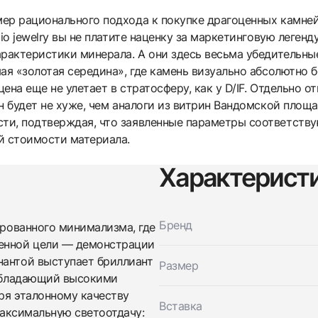
ер рационального подхода к покупке драгоценных камней
io jewelry вы не платите наценку за маркетинговую легенд
рактеристики минерала. А они здесь весьма убедительные:
ая «золотая середина», где камень визуально абсолютно 
цена еще не улетает в стратосферу, как у D/IF. Отдельно о
н будет не хуже, чем аналоги из витрин Вандомской площ
и, подтверждая, что заявленные параметры соответствую
й стоимости материала.
Характерист
Трейд-ин часов
Заказать эти часы
Оставьте ваши контактные данные и мы свяжемся с
Бренд
ированного минимализма, где
вами
Оставьте ваши контактные данные и мы свяжемся с
Studio jewelry
венной цели — демонстрации
вами
Кольцо С Бриллиантом 1,01 Ct. G/Vs1 (3
нантой выступает бриллиант
Размер
Studio jewelry
Excellent)
 обладающий высокими
Кольцо С Бриллиантом 1,01 Ct. G/Vs1 (3
Новые
Коробка + Документы
$6,600
Excellent)
ря эталонному качеству
Вставка
Новые
Коробка + Документы
 максимальную светоотдачу:
$6,600