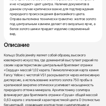
и не «съедают» цвет центра. Наличие документов в
данном случае критически важно для подтверждения
природного происхождения фантазийного цвета.
Оправа выполнена технически грамотно: желтое золото
под центральным камнем делает его визуально ярче, а
белое золото шинки придает изделию современный
вид.
Описание
Кольцо Studio jewelry являет собой образец высокого
ювелирного искусства, где доминантой выступает редкий по
своим характеристикам центральный бриллиант огранки
«Сердце» массой 1,02 карата. Геммологическая карта камня
Fancy Yellow с чистотой VS1 раскрывается через интенсивную
дисперсию, а использование желтого золота 750 пробы в
крапановой закрепке оптически усиливает насыщенность
природного оттенка минерала. Архитектонику солитера
фланкируют два бриллианта огранки «Груша» общей массой
0,63 карата с эталонной характеристикой цвета D (полностью
бесцветный), создающие контрастную сцинтилляцию и