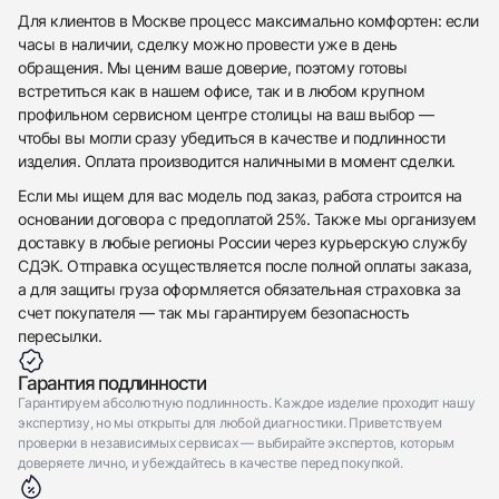
Для клиентов в Москве процесс максимально комфортен: если
Приложите фото ваших часов…
часы в наличии, сделку можно провести уже в день
обращения. Мы ценим ваше доверие, поэтому готовы
Отправить заявку
встретиться как в нашем офисе, так и в любом крупном
Отправить заявку
профильном сервисном центре столицы на ваш выбор —
чтобы вы могли сразу убедиться в качестве и подлинности
изделия. Оплата производится наличными в момент сделки.
Если мы ищем для вас модель под заказ, работа строится на
основании договора с предоплатой 25%. Также мы организуем
доставку в любые регионы России через курьерскую службу
СДЭК. Отправка осуществляется после полной оплаты заказа,
а для защиты груза оформляется обязательная страховка за
счет покупателя — так мы гарантируем безопасность
пересылки.
Гарантия подлинности
Гарантируем абсолютную подлинность. Каждое изделие проходит нашу
экспертизу, но мы открыты для любой диагностики. Приветствуем
проверки в независимых сервисах — выбирайте экспертов, которым
доверяете лично, и убеждайтесь в качестве перед покупкой.