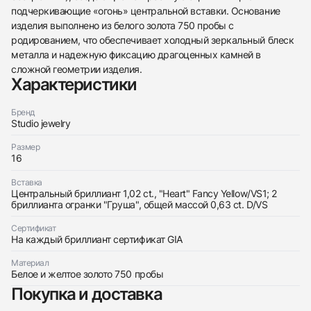
подчеркивающие «огонь» центральной вставки. Основание
изделия выполнено из белого золота 750 пробы с
438
285
145
142
205
204
195
150
6
родированием, что обеспечивает холодный зеркальный блеск
металла и надежную фиксацию драгоценных камней в
сложной геометрии изделия.
Характеристики
Бренд
Studio jewelry
Трейд-ин часов
Размер
Купить эти часы
Оставьте ваши контактные данные и мы свяжемся
16
с вами
Оставьте ваши контактные данные и мы свяжемся
Studio jewelry
Вставка
с вами
Кольцо с бриллиантом 1,02 ct. Fancy
Центральный бриллиант 1,02 ct., "Heart" Fancy Yellow/VS1; 2
Studio jewelry
Yellow/VS1
бриллианта огранки "Груша", общей массой 0,63 ct. D/VS
Кольцо с бриллиантом 1,02 ct. Fancy
Новые
Коробка + Документы
$7,450
Yellow/VS1
Сертификат
Новые
Коробка + Документы
На каждый бриллиант сертификат GIA
$7,450
Материал
Белое и желтое золото 750 пробы
Покупка и доставка