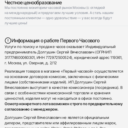
Честное ценообразование
Мы постоянно мониторим часовой рынок Москвы (с оглядкой
на международный) и предлагаем лучшие условия. А стать нашим
постоянным клиентом — одно удовольствие — у вас всегда будут
лучшие цены!
Информация о работе Первого Часового
Услуги по поиску и продаже часов оказывает Индивидуальный
предприниматель Долгушин Сергей Вячеславович (ОГРНИП
317774600060301, ИНН 772972500524), юридический адрес 119361,
г. Москва, ул. Озерная, д. 2/12
Реализация товаров в магазине «Первый часовой» осуществляется
на основании договоров комиссии, заключенных с физическими
лицами (собственниками изделий). ИП Долгушин Сергей
Вячеславович выступает в качестве комиссионера (посредника). В
связи с особенностями комиссионной торговли и хранения
ценностей, изделия могут не находиться в офисе постоянно.
Осмотр конкретного лота возможен строго по предварительному
согласованию с менеджером.
Долгушин Сергей Вячеславович не является официальным
дилером, представителем или аффилированным лицом марок,