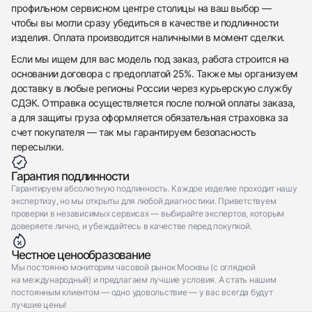
Отправить заявку
профильном сервисном центре столицы на ваш выбор —
чтобы вы могли сразу убедиться в качестве и подлинности
Отправить заявку
изделия. Оплата производится наличными в момент сделки.
Если мы ищем для вас модель под заказ, работа строится на
основании договора с предоплатой 25%. Также мы организуем
доставку в любые регионы России через курьерскую службу
СДЭК. Отправка осуществляется после полной оплаты заказа,
а для защиты груза оформляется обязательная страховка за
счет покупателя — так мы гарантируем безопасность
пересылки.
Гарантия подлинности
Гарантируем абсолютную подлинность. Каждое изделие проходит нашу
экспертизу, но мы открыты для любой диагностики. Приветствуем
проверки в независимых сервисах — выбирайте экспертов, которым
доверяете лично, и убеждайтесь в качестве перед покупкой.
Честное ценообразование
Мы постоянно мониторим часовой рынок Москвы (с оглядкой
на международный) и предлагаем лучшие условия. А стать нашим
постоянным клиентом — одно удовольствие — у вас всегда будут
лучшие цены!