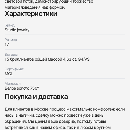
световой поток, демонстрирующий торжество
материаловедения над формой.
Характеристики
Бренд
Studio jewelry
Размер
Трейд-ин часов
17
Заказать эти часы
Оставьте ваши контактные данные и мы свяжемся
Вставка
с вами
15 бриллиантов общей массой 4,63 ct. G-I/VS
Оставьте ваши контактные данные и мы свяжемся
Studio jewelry
с вами
Кольцо С Бриллиантами 4,63 Ct.
Сертификат
Studio jewelry
Новые
Коробка + Документы
MGL
$9,900
Кольцо С Бриллиантами 4,63 Ct.
Новые
Коробка + Документы
Материал
$9,900
Белое золото 750°
Покупка и доставка
Для клиентов в Москве процесс максимально комфортен: если
часы в наличии, сделку можно провести уже в день
обращения. Мы ценим ваше доверие, поэтому готовы
Приложите фото ваших часов…
встретиться как в нашем офисе, так и в любом крупном