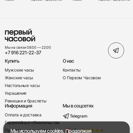
Мы на связи 08:00 — 22:00
+7 916 221-22-37
Купить
О нас
Мужские часы
Контакты
Женские часы
О Первом Часовом
Настольные часы
Украшения
Ремешки и браслеты
Информация
Мы в соцсетях
Оплата и доставка
Telegram
+7 916 221-22-37
Гарантийные обязательства
Правила возврата товара
Мы используем cookies. Продолжая