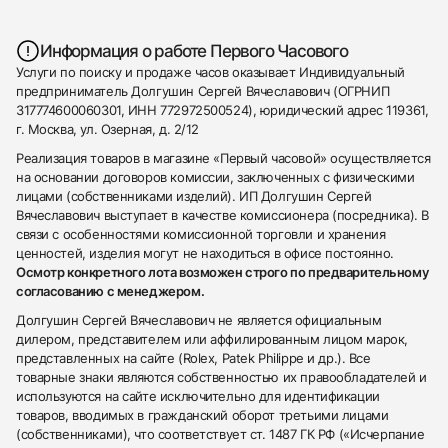
Информация о работе Первого Часового
Услуги по поиску и продаже часов оказывает Индивидуальный
предприниматель Долгушин Сергей Вячеславович (ОГРНИП
317774600060301, ИНН 772972500524), юридический адрес 119361,
г. Москва, ул. Озерная, д. 2/12
Реализация товаров в магазине «Первый часовой» осуществляется
на основании договоров комиссии, заключенных с физическими
лицами (собственниками изделий). ИП Долгушин Сергей
Вячеславович выступает в качестве комиссионера (посредника). В
связи с особенностями комиссионной торговли и хранения
ценностей, изделия могут не находиться в офисе постоянно.
Осмотр конкретного лота возможен строго по предварительному
согласованию с менеджером.
Долгушин Сергей Вячеславович не является официальным
дилером, представителем или аффилированным лицом марок,
представленных на сайте (Rolex, Patek Philippe и др.). Все
товарные знаки являются собственностью их правообладателей и
используются на сайте исключительно для идентификации
товаров, вводимых в гражданский оборот третьими лицами
(собственниками), что соответствует ст. 1487 ГК РФ («Исчерпание