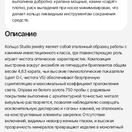
выполнена добротно: крапана мощные, камни «сидят»
плотно, риск выпадения при носке минимизирован, что
делает кольцо ликвидным инструментом сохранения
средств.
Описание
Кольцо Studio jewelry являет собой эталонный образец работы с
камнями инвестиционного класса, где главенствующую роль
играет чистота оптических характеристик. Композиция
выстроена вокруг ансамбля из пятнадцати бриллиантов общим
весом 4,63 карата, чьи высокие геммологические показатели
(цвет G-I, чистота VS) обеспечивают безупречную
сцинтилляцию и максимальный коэффициент преломления
света. Оправа из белого золота 750 пробы с родиевым
покрытием выполнена с архитектурной точностью: металл
визуально растворяется, позволяя наблюдателю созерцать
исключительную дисперсию и «огонь» камней, не отвлекаясь
на конструктивные элементы закрепки. Отсутствие
включений, видимых невооруженным глазом, и высокая
прозрачность минералов превращают изделие в монолитный
438
285
145
142
205
204
195
150
6