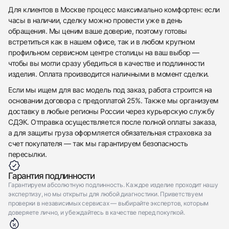
Приложите фото ваших часов…
Для клиентов в Москве процесс максимально комфортен: если
часы в наличии, сделку можно провести уже в день
Отправить заявку
обращения. Мы ценим ваше доверие, поэтому готовы
встретиться как в нашем офисе, так и в любом крупном
Отправить заявку
профильном сервисном центре столицы на ваш выбор —
чтобы вы могли сразу убедиться в качестве и подлинности
изделия. Оплата производится наличными в момент сделки.
Если мы ищем для вас модель под заказ, работа строится на
основании договора с предоплатой 25%. Также мы организуем
доставку в любые регионы России через курьерскую службу
СДЭК. Отправка осуществляется после полной оплаты заказа,
а для защиты груза оформляется обязательная страховка за
счет покупателя — так мы гарантируем безопасность
пересылки.
Гарантия подлинности
Гарантируем абсолютную подлинность. Каждое изделие проходит нашу
экспертизу, но мы открыты для любой диагностики. Приветствуем
проверки в независимых сервисах — выбирайте экспертов, которым
доверяете лично, и убеждайтесь в качестве перед покупкой.