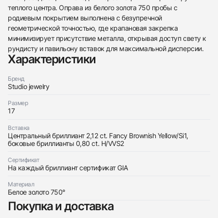
теплого центра. Оправа из белого золота 750 пробы с
родиевым покрытием выполнена с безупречной
438
285
145
142
205
204
195
150
6
геометрической точностью, где крапановая закрепка
минимизирует присутствие металла, открывая доступ свету к
рундисту и павильону вставок для максимальной дисперсии.
Характеристики
Бренд
Studio jewelry
Трейд-ин часов
Размер
Купить эти часы
17
Оставьте ваши контактные данные и мы свяжемся
с вами
Оставьте ваши контактные данные и мы свяжемся
Вставка
Studio jewelry
с вами
Центральный бриллиант 2,12 ct. Fancy Brownish Yellow/Si1,
Кольцо с бриллиантом 2,12 ct. FBY/Si1
боковые бриллианты 0,80 ct. H/VVS2
Studio jewelry
Новые
Коробка + Документы
$11,750
Кольцо с бриллиантом 2,12 ct. FBY/Si1
Новые
Коробка + Документы
Сертификат
$11,750
На каждый бриллиант сертификат GIA
Материал
Белое золото 750°
Покупка и доставка