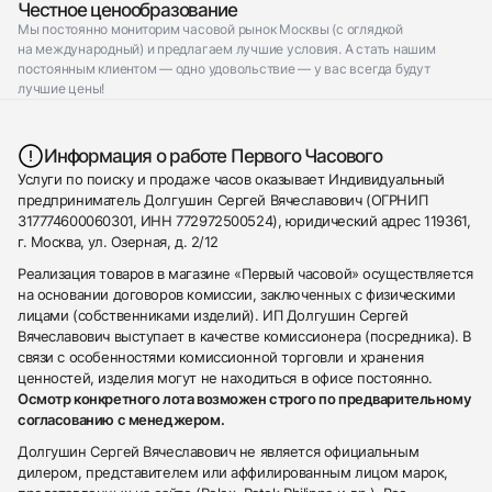
Честное ценообразование
Мы постоянно мониторим часовой рынок Москвы (с оглядкой
на международный) и предлагаем лучшие условия. А стать нашим
постоянным клиентом — одно удовольствие — у вас всегда будут
лучшие цены!
Информация о работе Первого Часового
Услуги по поиску и продаже часов оказывает Индивидуальный
предприниматель Долгушин Сергей Вячеславович (ОГРНИП
317774600060301, ИНН 772972500524), юридический адрес 119361,
г. Москва, ул. Озерная, д. 2/12
Реализация товаров в магазине «Первый часовой» осуществляется
на основании договоров комиссии, заключенных с физическими
лицами (собственниками изделий). ИП Долгушин Сергей
Вячеславович выступает в качестве комиссионера (посредника). В
связи с особенностями комиссионной торговли и хранения
ценностей, изделия могут не находиться в офисе постоянно.
Осмотр конкретного лота возможен строго по предварительному
согласованию с менеджером.
Долгушин Сергей Вячеславович не является официальным
дилером, представителем или аффилированным лицом марок,