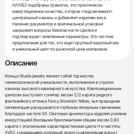
H/VVS2 подобраны грамотно, это практически
инвестиционное качество, которое «подсвечивает»
центральный камень и добавляет изделию веса.
Наличие документов и оригинальной упаковки
закрывает вопросы безопасности сделки и
подтверждает заявленные параметры. Это честное
предложение для тех, кто ищет крупный каратный вес
и уникальный цвет по рыночной цене материала.
Описание
Кольцо Studio jewelry являет собой торжество
геммологической уникальности, выполненное в строгих
канонах высокого ювелирного искусства. Композиционным
центром выступает солитер весом 2,12 карата редкого
фантазийного оттенка Fancy Brownish Yellow, чья природная
пигментация раскрывается глубоким янтарным свечением
благодаря чистоте Si1. Световая архитектура изделия усилена
инкрустацией боковыми бриллиантами общим весом 0,80
карата с эталонными характеристиками цвета H и чистоты
VVS2, создающими холодный ореол сцинтилляции вокруг