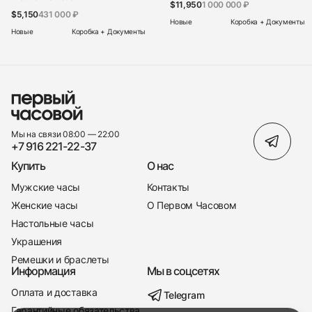
$11,950
1 000 000 ₽
$5,150
431 000 ₽
Новые
Коробка + Документы
Новые
Коробка + Документы
Мы на связи 08:00 — 22:00
+7 916 221-22-37
Купить
О нас
Мужские часы
Контакты
Женские часы
О Первом Часовом
Настольные часы
Украшения
Ремешки и браслеты
Информация
Мы в соцсетях
Оплата и доставка
Telegram
+7 916 221-22-37
Гарантийные обязательства