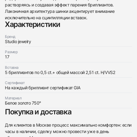
438
285
145
142
205
204
195
150
6
растворяясь и создавая эффект парения бриллиантов.
Лаконичная архитектура шинки акцентирует внимание
исключительно на сцинтилляции вставок.
Характеристики
Бренд
Studio jewelry
Трейд-ин часов
Размер
17
Купить эти часы
Оставьте ваши контактные данные и мы свяжемся
с вами
Вставка
Оставьте ваши контактные данные и мы свяжемся
Studio jewelry
5 бриллиантов по 0,5 сt.+ общей массой 2,51 ct. H/VVS2
с вами
Кольцо с бриллиантами 2,51 ct. H/VVS2
Studio jewelry
Новые
Коробка + Документы
Сертификат
$9,200
Кольцо с бриллиантами 2,51 ct. H/VVS2
На каждый бриллиант сертификат GIA
Новые
Коробка + Документы
$9,200
Материал
Белое золото 750°
Покупка и доставка
Для клиентов в Москве процесс максимально комфортен: если
часы в наличии, сделку можно провести уже в день
Приложите фото ваших часов…