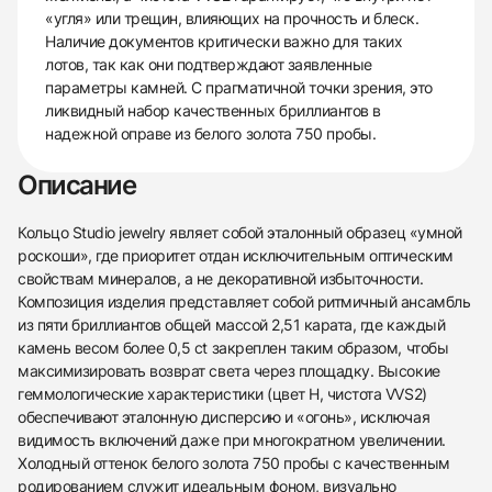
«угля» или трещин, влияющих на прочность и блеск.
Наличие документов критически важно для таких
лотов, так как они подтверждают заявленные
параметры камней. С прагматичной точки зрения, это
ликвидный набор качественных бриллиантов в
надежной оправе из белого золота 750 пробы.
Описание
Кольцо Studio jewelry являет собой эталонный образец «умной
роскоши», где приоритет отдан исключительным оптическим
свойствам минералов, а не декоративной избыточности.
Композиция изделия представляет собой ритмичный ансамбль
из пяти бриллиантов общей массой 2,51 карата, где каждый
камень весом более 0,5 ct закреплен таким образом, чтобы
максимизировать возврат света через площадку. Высокие
геммологические характеристики (цвет H, чистота VVS2)
обеспечивают эталонную дисперсию и «огонь», исключая
видимость включений даже при многократном увеличении.
Холодный оттенок белого золота 750 пробы с качественным
родированием служит идеальным фоном, визуально