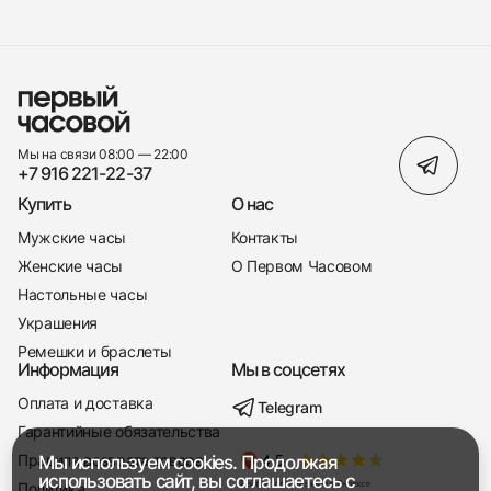
Мы на связи 08:00 — 22:00
+7 916 221-22-37
Купить
О нас
Мужские часы
Контакты
Женские часы
О Первом Часовом
Настольные часы
Украшения
Ремешки и браслеты
Информация
Мы в соцсетях
Оплата и доставка
Telegram
+7 916 221-22-37
Гарантийные обязательства
Правила возврата товара
Мы используем cookies. Продолжая
Мы насвязи 08:00 — 19:00
использовать сайт, вы соглашаетесь с
Политика