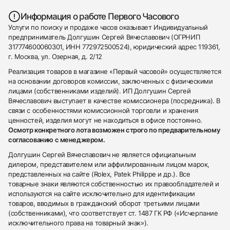
Информация о работе Первого Часового
Услуги по поиску и продаже часов оказывает Индивидуальный
предприниматель Долгушин Сергей Вячеславович (ОГРНИП
317774600060301, ИНН 772972500524), юридический адрес 119361,
г. Москва, ул. Озерная, д. 2/12
Реализация товаров в магазине «Первый часовой» осуществляется
на основании договоров комиссии, заключенных с физическими
лицами (собственниками изделий). ИП Долгушин Сергей
Вячеславович выступает в качестве комиссионера (посредника). В
связи с особенностями комиссионной торговли и хранения
ценностей, изделия могут не находиться в офисе постоянно.
Осмотр конкретного лота возможен строго по предварительному
согласованию с менеджером.
Долгушин Сергей Вячеславович не является официальным
дилером, представителем или аффилированным лицом марок,
представленных на сайте (Rolex, Patek Philippe и др.). Все
товарные знаки являются собственностью их правообладателей и
используются на сайте исключительно для идентификации
товаров, вводимых в гражданский оборот третьими лицами
(собственниками), что соответствует ст. 1487 ГК РФ («Исчерпание
исключительного права на товарный знак»).