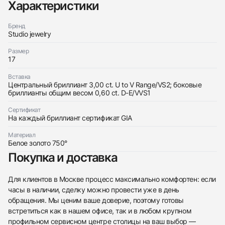
Характеристики
Бренд
Studio jewelry
Размер
17
Трейд-ин часов
Вставка
Центральный бриллиант 3,00 ct. U to V Range/VS2; боковые
Купить эти часы
Оставьте ваши контактные данные и мы свяжемся
бриллианты общим весом 0,60 ct. D-E/VVS1
с вами
Оставьте ваши контактные данные и мы свяжемся
Studio jewelry
Сертификат
с вами
Кольцо 3,00 ct. U to V Range/VS2
На каждый бриллиант сертификат GIA
Studio jewelry
Новые
Коробка + Документы
$15,150
Кольцо 3,00 ct. U to V Range/VS2
Материал
Новые
Коробка + Документы
$15,150
Белое золото 750°
Покупка и доставка
Для клиентов в Москве процесс максимально комфортен: если
часы в наличии, сделку можно провести уже в день
обращения. Мы ценим ваше доверие, поэтому готовы
Приложите фото ваших часов…
встретиться как в нашем офисе, так и в любом крупном
профильном сервисном центре столицы на ваш выбор —
Отправить заявку