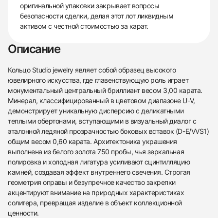
оригинальной упаковки закрывает вопросы
безопасности сделки, делая этот лот ликвидным
активом с честной стоимостью за карат.
Описание
Кольцо Studio jewelry являет собой образец высокого
ювелирного искусства, где главенствующую роль играет
монументальный центральный бриллиант весом 3,00 карата.
Минерал, классифицированный в цветовом диапазоне U-V,
демонстрирует уникальную дисперсию с деликатными
теплыми обертонами, вступающими в визуальный диалог с
эталонной ледяной прозрачностью боковых вставок (D-E/VVS1)
общим весом 0,60 карата. Архитектоника украшения
выполнена из белого золота 750 пробы, чья зеркальная
полировка и холодная лигатура усиливают сцинтилляцию
камней, создавая эффект внутреннего свечения. Строгая
геометрия оправы и безупречное качество закрепки
акцентируют внимание на природных характеристиках
солитера, превращая изделие в объект коллекционной
438
285
145
142
205
204
195
150
6
ценности.