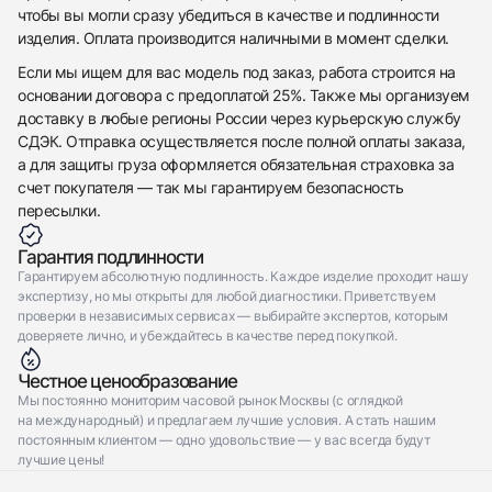
чтобы вы могли сразу убедиться в качестве и подлинности
Отправить заявку
изделия. Оплата производится наличными в момент сделки.
Если мы ищем для вас модель под заказ, работа строится на
основании договора с предоплатой 25%. Также мы организуем
доставку в любые регионы России через курьерскую службу
СДЭК. Отправка осуществляется после полной оплаты заказа,
а для защиты груза оформляется обязательная страховка за
счет покупателя — так мы гарантируем безопасность
пересылки.
Гарантия подлинности
Гарантируем абсолютную подлинность. Каждое изделие проходит нашу
экспертизу, но мы открыты для любой диагностики. Приветствуем
проверки в независимых сервисах — выбирайте экспертов, которым
доверяете лично, и убеждайтесь в качестве перед покупкой.
Честное ценообразование
Мы постоянно мониторим часовой рынок Москвы (с оглядкой
на международный) и предлагаем лучшие условия. А стать нашим
постоянным клиентом — одно удовольствие — у вас всегда будут
лучшие цены!