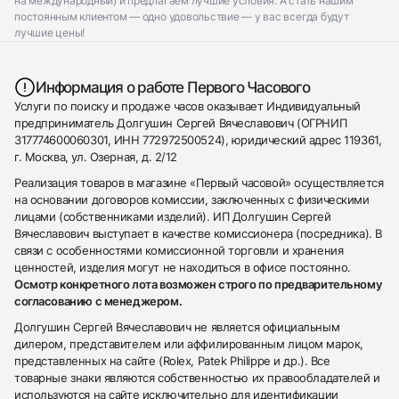
на международный) и предлагаем лучшие условия. А стать нашим
постоянным клиентом — одно удовольствие — у вас всегда будут
лучшие цены!
Информация о работе Первого Часового
Услуги по поиску и продаже часов оказывает Индивидуальный
предприниматель Долгушин Сергей Вячеславович (ОГРНИП
317774600060301, ИНН 772972500524), юридический адрес 119361,
г. Москва, ул. Озерная, д. 2/12
Реализация товаров в магазине «Первый часовой» осуществляется
на основании договоров комиссии, заключенных с физическими
лицами (собственниками изделий). ИП Долгушин Сергей
Вячеславович выступает в качестве комиссионера (посредника). В
связи с особенностями комиссионной торговли и хранения
ценностей, изделия могут не находиться в офисе постоянно.
Осмотр конкретного лота возможен строго по предварительному
согласованию с менеджером.
Долгушин Сергей Вячеславович не является официальным
дилером, представителем или аффилированным лицом марок,
представленных на сайте (Rolex, Patek Philippe и др.). Все
товарные знаки являются собственностью их правообладателей и
используются на сайте исключительно для идентификации