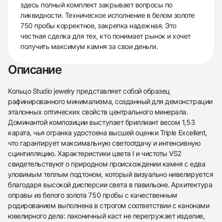
здесь полный комплект закрывает вопросы по
ликвидности. Техническое исполнение в белом золоте
750 пробы корректное, закрепка надежная. Это
честная сделка для тех, кто понимает рынок и хочет
получить максимум камня за свои деньги.
Описание
Кольцо Studio jewelry представляет собой образец
рафинированного минимализма, созданный для демонстрации
эталонных оптических свойств центрального минерала.
Доминантой композиции выступает бриллиант весом 1,53
карата, чья огранка удостоена высшей оценки Triple Excellent,
что гарантирует максимальную светоотдачу и интенсивную
сцинтилляцию. Характеристики цвета I и чистоты VS2
свидетельствуют о природном происхождении камня с едва
уловимым теплым подтоном, который визуально нивелируется
благодаря высокой дисперсии света в павильоне. Архитектура
оправы из белого золота 750 пробы с качественным
родированием выполнена в строгом соответствии с канонами
ювелирного дела: лаконичный каст не перегружает изделие,