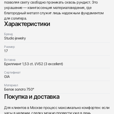
позволяя свету свободно проникать сквозь рундист. Это
438
285
145
142
205
204
195
150
6
украшение — квинтэссенция материаловедения, где
благородный металл служит лишь надежным фундаментом
для солитера.
Характеристики
Бренд
Studio jewelry
Трейд-ин часов
Размер
Заказать эти часы
17
Оставьте ваши контактные данные и мы свяжемся
с вами
Оставьте ваши контактные данные и мы свяжемся
Studio jewelry
Вставка
с вами
Кольцо 1,53 ct. I/VS2 (3 Excellent) Round
Бриллиант 1,53 ct. I/VS2 (3 excellent)
Studio jewelry
Diamond
Кольцо 1,53 ct. I/VS2 (3 Excellent) Round
Новые
Коробка + Документы
Сертификат
$9,900
Diamond
GIA
Новые
Коробка + Документы
$9,900
Материал
Белое золото 750°
Покупка и доставка
Для клиентов в Москве процесс максимально комфортен: если
часы в наличии, сделку можно провести уже в день