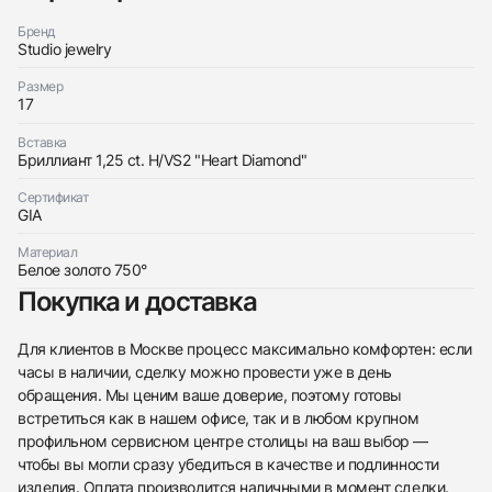
Бренд
Studio jewelry
Размер
17
Трейд-ин часов
Вставка
Заказать эти часы
Бриллиант 1,25 ct. H/VS2 "Heart Diamond"
Оставьте ваши контактные данные и мы свяжемся
с вами
Оставьте ваши контактные данные и мы свяжемся
Сертификат
Studio jewelry
с вами
GIA
Кольцо 1,25 ct. H/VS2 &quot;Heart
Studio jewelry
Diamond&quot;
Кольцо 1,25 ct. H/VS2 &quot;Heart
Новые
Коробка + Документы
Материал
$6,100
Diamond&quot;
Белое золото 750°
Новые
Коробка + Документы
Покупка и доставка
$6,100
Для клиентов в Москве процесс максимально комфортен: если
часы в наличии, сделку можно провести уже в день
обращения. Мы ценим ваше доверие, поэтому готовы
встретиться как в нашем офисе, так и в любом крупном
Приложите фото ваших часов…
профильном сервисном центре столицы на ваш выбор —
чтобы вы могли сразу убедиться в качестве и подлинности
Отправить заявку
изделия. Оплата производится наличными в момент сделки.