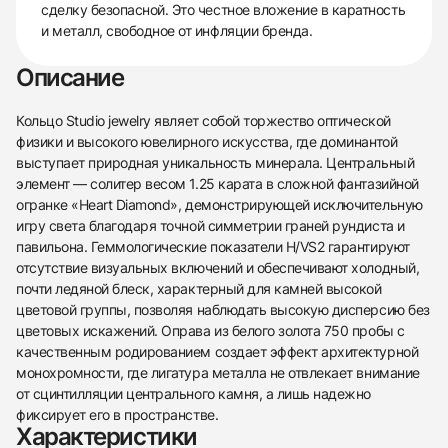
сделку безопасной. Это честное вложение в каратность
и металл, свободное от инфляции бренда.
Описание
Кольцо Studio jewelry являет собой торжество оптической
физики и высокого ювелирного искусства, где доминантой
выступает природная уникальность минерала. Центральный
элемент — солитер весом 1.25 карата в сложной фантазийной
огранке «Heart Diamond», демонстрирующей исключительную
игру света благодаря точной симметрии граней рундиста и
павильона. Геммологические показатели H/VS2 гарантируют
отсутствие визуальных включений и обеспечивают холодный,
почти ледяной блеск, характерный для камней высокой
цветовой группы, позволяя наблюдать высокую дисперсию без
цветовых искажений. Оправа из белого золота 750 пробы с
качественным родированием создает эффект архитектурной
монохромности, где лигатура металла не отвлекает внимание
от сцинтилляции центрального камня, а лишь надежно
438
285
145
142
205
204
195
150
6
фиксирует его в пространстве.
Характеристики