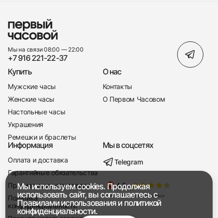
Мы на связи 08:00 — 22:00
+7 916 221-22-37
Купить
О нас
Мужские часы
Контакты
Женские часы
О Первом Часовом
Настольные часы
Украшения
Ремешки и браслеты
Информация
Мы в соцсетях
Оплата и доставка
Telegram
+7 916 221-22-37
Гарантийные обязательства
Правила возврата товара
Мы используем cookies. Продолжая
Мы насвязи 08:00 — 19:00
использовать сайт, вы соглашаетесь с
Политика
Правилами использования
и
политикой
конфиденциальности
конфиденциальности.