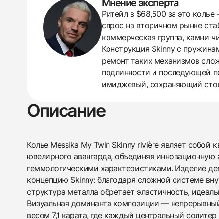
Мнение эксперта
Ритейл в $68,500 за это колье
438
285
145
142
205
204
195
150
6
спрос на вторичном рынке стаб
коммерческая группа, камни чи
Конструкция Skinny с пружинам
ремонт таких механизмов слож
подлинности и последующей пе
имиджевый, сохраняющий стоим
Описание
Колье Messika My Twin Skinny rivière являет собой
ювелирного авангарда, объединяя инновационную 
геммологическими характеристиками. Изделие д
концепцию Skinny: благодаря сложной системе вну
структура металла обретает эластичность, идеаль
Визуальная доминанта композиции — непрерывны
весом 7,1 карата, где каждый центральный солитер 