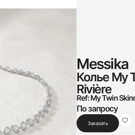
Messika
Колье My T
Rivière
Ref: My Twin Skin
По запросу
Заказать