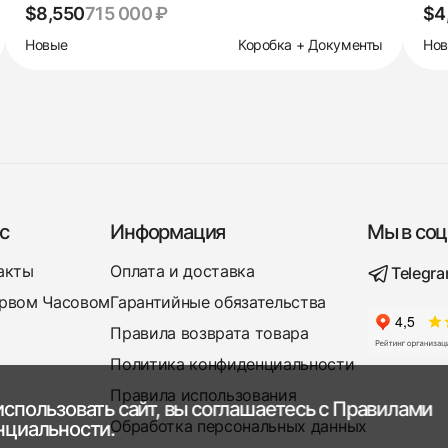
$8,550
715 000 ₽
$4
Новые
Коробка + Документы
Но
с
Информация
Мы в соц
акты
Оплата и доставка
Telegr
рвом Часовом
Гарантийные обязательства
Правила возврата товара
Политика конфиденциальности
Правила использования
спользовать сайт, вы соглашаетесь с
Правилами
Обработка персональных данных
нциальности.