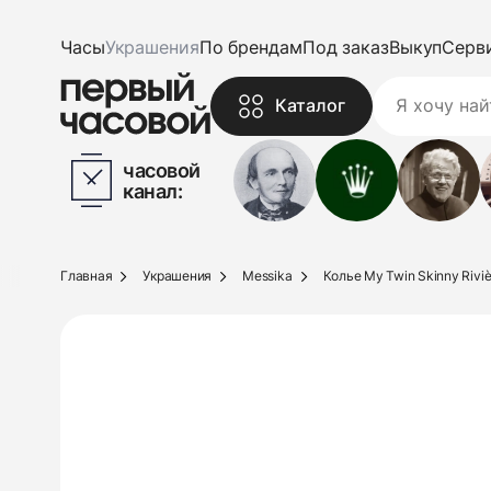
Часы
Украшения
По брендам
Под заказ
Выкуп
Серв
Каталог
часовой
канал:
Главная
Украшения
Messika
Колье My Twin Skinny Riviè