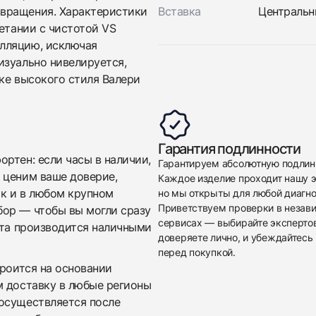
вращения. Характеристики
Вставка
Центральны
четании с чистотой VS
лляцию, исключая
изуально нивелируется,
ке высокого стиля Валери
Приложите фото ваших часов…
Отправить заявку
Гарантия подлинности
ртен: если часы в наличии,
Гарантируем абсолютную подлин
Отправить заявку
 ценим ваше доверие,
Каждое изделие проходит нашу э
ак и в любом крупном
но мы открыты для любой диагно
Приветствуем проверки в незав
бор — чтобы вы могли сразу
сервисах — выбирайте эксперто
ата производится наличными
доверяете лично, и убеждайтесь 
перед покупкой.
троится на основании
м доставку в любые регионы
осуществляется после