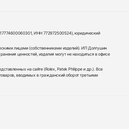
317774600060301, ИНН 772972500524), юридический
ескими лицами (собственниками изделий). ИП Долгушин
ранения ценностей, изделия могут не находиться в офисе
вленных на сайте (Rolex, Patek Philippe и др.). Все
 товаров, вводимых в гражданский оборот третьими