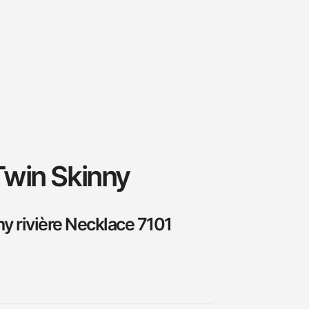
win Skinny
ny rivière Necklace 7101