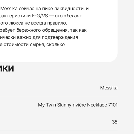
Messika сейчас на пике ликвидности, и
арактеристики F-G/VS — это «белая»
ого люкса не всегда правило.
требует бережного обращения, так как
тически важно для подтверждения
е стоимости сырья, сколько
ики
Messika
My Twin Skinny rivière Necklace 7101
35