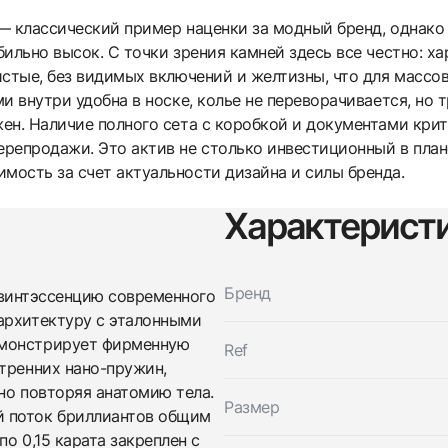
 — классический пример наценки за модный бренд, однако 
ильно высок. С точки зрения камней здесь все честно: х
стые, без видимых включений и желтизны, что для массов
и внутри удобна в носке, колье не переворачивается, но 
ен. Наличие полного сета с коробкой и документами кри
репродажи. Это актив не столько инвестиционный в план
ость за счет актуальности дизайна и силы бренда.
Характерист
Трейд-ин часов
Заказать эти часы
Оставьте ваши контактные данные и мы свяжемся с
Бренд
 квинтэссенцию современного
вами
Оставьте ваши контактные данные и мы свяжемся с
Messika
архитектуру с эталонными
вами
Колье My Twin Skinny Rivière
емонстрирует фирменную
Ref
Messika
Новые
Коробка + Документы
тренних нано-пружин,
$46,350
Колье My Twin Skinny Rivière
Новые
Коробка + Документы
но повторяя анатомию тела.
$46,350
Размер
й поток бриллиантов общим
по 0,15 карата закреплен с