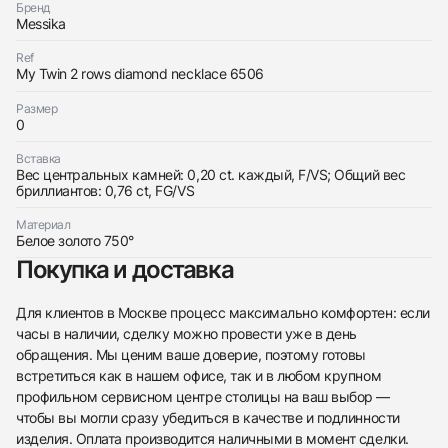
Бренд
Messika
Ref
My Twin 2 rows diamond necklace 6506
Размер
Трейд-ин часов
0
Заказать эти часы
Оставьте ваши контактные данные и мы свяжемся
Вставка
с вами
Вес центральных камней: 0,20 ct. каждый, F/VS; Общий вес
Оставьте ваши контактные данные и мы свяжемся
Messika
бриллиантов: 0,76 ct, FG/VS
с вами
Колье My Twin 2 Rows
Messika
Новые
Коробка + Документы
$7,650
Материал
Колье My Twin 2 Rows
Белое золото 750°
Новые
Коробка + Документы
$7,650
Покупка и доставка
Для клиентов в Москве процесс максимально комфортен: если
часы в наличии, сделку можно провести уже в день
обращения. Мы ценим ваше доверие, поэтому готовы
встретиться как в нашем офисе, так и в любом крупном
Приложите фото ваших часов…
профильном сервисном центре столицы на ваш выбор —
чтобы вы могли сразу убедиться в качестве и подлинности
Отправить заявку
изделия. Оплата производится наличными в момент сделки.