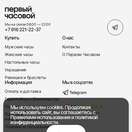
Мы на связи 08:00 — 22:00
+7 916 221-22-37
Купить
О нас
Мужские часы
Контакты
Женские часы
О Первом Часовом
Настольные часы
Украшения
Ремешки и браслеты
Информация
Мы в соцсетях
Оплата и доставка
Telegram
+7 916 221-22-37
Гарантийные обязательства
Правила возврата товара
Мы используем cookies. Продолжая
Мы насвязи 08:00 — 19:00
использовать сайт, вы соглашаетесь с
Политика
Правилами использования
и
политикой
конфиденциальности
конфиденциальности.
Правила использования