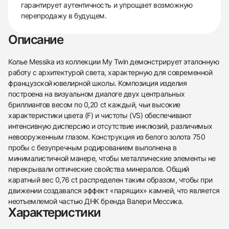
гарантирует аутентичность и упрощает возможную
перепродажу в будущем.
Описание
Колье Messika из коллекции My Twin демонстрирует эталонную
работу с архитектурой света, характерную для современной
французской ювелирной школы. Композиция изделия
построена на визуальном диалоге двух центральных
бриллиантов весом по 0,20 ct каждый, чьи высокие
характеристики цвета (F) и чистоты (VS) обеспечивают
интенсивную дисперсию и отсутствие инклюзий, различимых
невооруженным глазом. Конструкция из белого золота 750
пробы с безупречным родированием выполнена в
минималистичной манере, чтобы металлические элементы не
перекрывали оптические свойства минералов. Общий
каратный вес 0,76 ct распределен таким образом, чтобы при
движении создавался эффект «парящих» камней, что является
неотъемлемой частью ДНК бренда Валери Мессика.
438
285
145
142
205
204
195
150
6
Характеристики