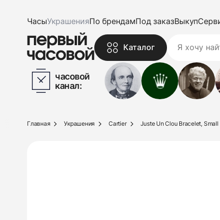
Часы
Украшения
По брендам
Под заказ
Выкуп
Серв
Каталог
часовой
канал:
Главная
Украшения
Cartier
Juste Un Clou Bracelet, Small