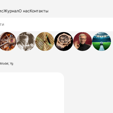
ис
Журнал
О нас
Контакты
 Model, Yg