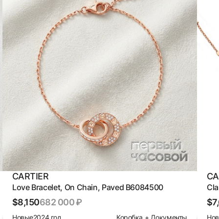
CARTIER
CA
Love Bracelet, On Chain, Paved B6084500
Cla
$8,150
682 000 ₽
$7
Новые
2024 год
Коробка + Документы
Но