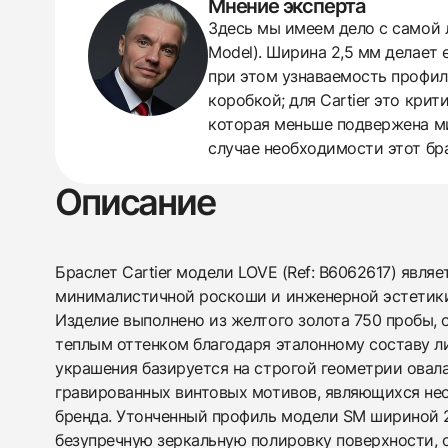
Мнение эксперта
438
285
145
142
205
204
195
150
6
Здесь мы имеем дело с самой л
Model). Ширина 2,5 мм делает
при этом узнаваемость профил
коробкой; для Cartier это кри
которая меньше подвержена ми
случае необходимости этот бра
Описание
Браслет Cartier модели LOVE (Ref: B6062617) явля
минималистичной роскоши и инженерной эстетики
Изделие выполнено из желтого золота 750 пробы
теплым оттенком благодаря эталонному составу л
украшения базируется на строгой геометрии овал
гравированных винтовых мотивов, являющихся н
бренда. Утонченный профиль модели SM шириной 
безупречную зеркальную полировку поверхности,