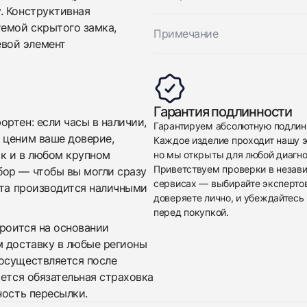
. Конструктивная
темой скрытого замка,
Примечание
вой элемент
Приложите фото ваших часов…
Гарантия подлинности
Отправить заявку
ртен: если часы в наличии,
Гарантируем абсолютную подлин
 ценим ваше доверие,
Каждое изделие проходит нашу э
Отправить заявку
ак и в любом крупном
но мы открыты для любой диагно
Приветствуем проверки в незав
бор — чтобы вы могли сразу
сервисах — выбирайте эксперто
ата производится наличными
доверяете лично, и убеждайтесь 
перед покупкой.
троится на основании
м доставку в любые регионы
осуществляется после
яется обязательная страховка
ность пересылки.