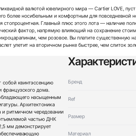
иквидной валютой ювелирного мира — Cartier LOVE, пусть
 его более носибельным и комфортным для повседневной н
я стопроцентная. Главный плюс этого лота — наличие пол
тический фактор, напрямую влияющий на сохранение стоим
кроцарапинам, чем розовое. Вы платите существенную нац
слет улетит на вторичном рынке быстрее, чем слиток зол
Характерист
Трейд-ин часов
Заказать эти часы
Оставьте ваши контактные данные и мы свяжемся с
Бренд
ет собой квинтэссенцию
вами
Оставьте ваши контактные данные и мы свяжемся с
Cartier
 французского дома.
вами
Juste Un Clou Bracelet, Small Model, Yg
, обладающего насыщенным
Ref
Cartier
Новые
Коробка + Документы
игатуры. Архитектоника
$4,750
Juste Un Clou Bracelet, Small Model, Yg
Новые
Коробка + Документы
а и ритмичном чередовании
$4,750
Размер
еотъемлемой частью ДНК
2,5 мм демонстрирует
 обеспечивающую
Материал