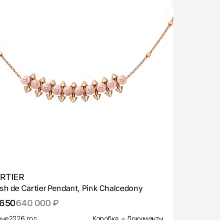
RTIER
sh de Cartier Pendant, Pink Chalcedony
,650
640 000 ₽
вые
2026 год
Коробка + Документы