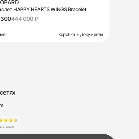
OPARD
аслет HAPPY HEARTS WINGS Bracelet
,300
444 000 ₽
вые
Коробка + Документы
сетях
am