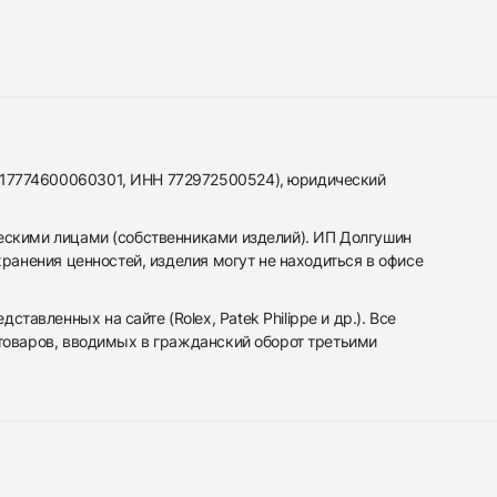
317774600060301, ИНН 772972500524), юридический
ескими лицами (собственниками изделий). ИП Долгушин
ранения ценностей, изделия могут не находиться в офисе
вленных на сайте (Rolex, Patek Philippe и др.). Все
 товаров, вводимых в гражданский оборот третьими