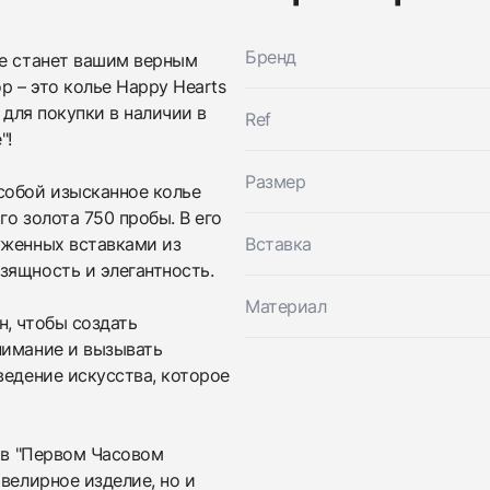
Бренд
ое станет вашим верным
 – это колье Happy Hearts
 для покупки в наличии в
Ref
"!
Размер
собой изысканное колье
о золота 750 пробы. В его
уженных вставками из
Вставка
зящность и элегантность.
Трейд-ин часов
Материал
, чтобы создать
Заказать эти часы
Оставьте ваши контактные данные и мы свяжемся с
нимание и вызывать
вами
ведение искусства, которое
Оставьте ваши контактные данные и мы свяжемся с
Chopard
вами
Колье HAPPY HEARTS SAUTOIR NECKLACE
Chopard
Новые
Коробка + Документы
$9,200
Колье HAPPY HEARTS SAUTOIR NECKLACE
d в "Первом Часовом
Новые
Коробка + Документы
$9,200
велирное изделие, но и