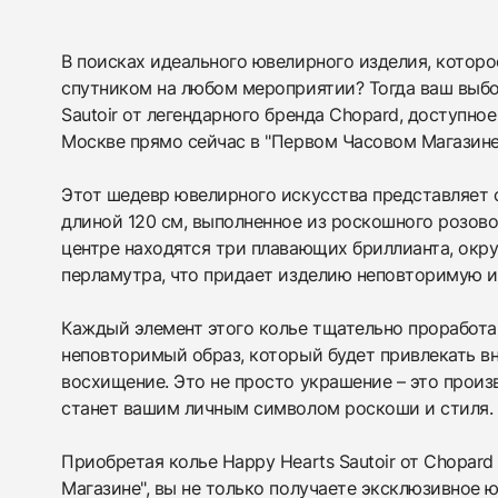
В поисках идеального ювелирного изделия, котор
438
285
145
142
205
204
195
150
6
спутником на любом мероприятии? Тогда ваш выбор
Sautoir от легендарного бренда Chopard, доступное
Москве прямо сейчас в "Первом Часовом Магазине
Этот шедевр ювелирного искусства представляет 
длиной 120 см, выполненное из роскошного розовог
центре находятся три плавающих бриллианта, окр
перламутра, что придает изделию неповторимую и
Каждый элемент этого колье тщательно проработан
неповторимый образ, который будет привлекать в
восхищение. Это не просто украшение – это произ
станет вашим личным символом роскоши и стиля.
Приобретая колье Happy Hearts Sautoir от Chopar
Магазине", вы не только получаете эксклюзивное ю