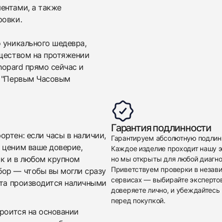
ентами, а также
ровки.
 уникального шедевра,
яществом на протяжении
Chopard прямо сейчас и
с "Первым Часовым
Приложите фото ваших часов…
Отправить заявку
Гарантия подлинности
Отправить заявку
ртен: если часы в наличии,
Гарантируем абсолютную подлин
 ценим ваше доверие,
Каждое изделие проходит нашу э
ак и в любом крупном
но мы открыты для любой диагно
Приветствуем проверки в незав
бор — чтобы вы могли сразу
сервисах — выбирайте эксперто
ата производится наличными
доверяете лично, и убеждайтесь 
перед покупкой.
троится на основании