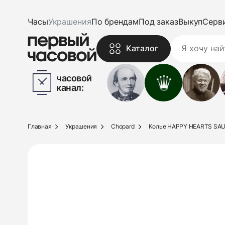
Часы
Украшения
По брендам
Под заказ
Выкуп
Серв
Каталог
часовой
канал:
Главная
Украшения
Chopard
Колье HAPPY HEARTS SA